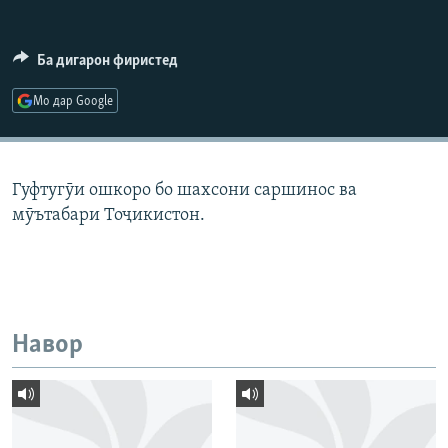
ГУЗОРИШҲОИ РАДИОӢ
Русский
Ба дигарон фиристед
ПАЙГИРӢ КУНЕД
Мо дар Google
Гуфтугӯи ошкоро бо шахсони саршинос ва
мӯътабари Тоҷикистон.
Ҳамаи сомонаҳои RFE/RL
Навор