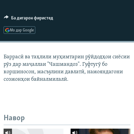
ГУЗОРИШҲОИ РАДИОӢ
Русский
Ба дигарон фиристед
ПАЙГИРӢ КУНЕД
Мо дар Google
Баррасӣ ва таҳлили муҳимтарин рӯйдодҳои сиёсии
рӯз дар маҷаллаи "Чашмандоз". Гуфтугӯ бо
Ҳамаи сомонаҳои RFE/RL
коршиносон, масъулини давлатӣ, намояндагони
созмонҳои байналмилалӣ.
Навор