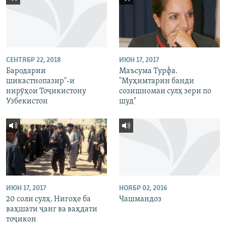
СЕНТЯБР 22, 2018
ИЮН 17, 2017
Бародарии
Маъсума Турфа.
шикастнопазир"-и
"Муҳимтарин банди
нирӯҳои Тоҷикистону
созишномаи сулҳ зери по
Узбекистон
шуд"
ИЮН 17, 2017
НОЯБР 02, 2016
20 соли сулҳ. Нигоҳе ба
Чашмандоз
ваҳшати ҷанг ва ваҳдати
тоҷикон