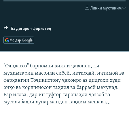
ГУЗОРИШҲОИ РАДИОӢ
Линки мустақим
Русский
ПАЙГИРӢ КУНЕД
Ба дигарон фиристед
Мо дар Google
Ҳамаи сомонаҳои RFE/RL
"Ояндасоз" барномаи вижаи ҷавонон, ки
муҳимтарин масоили сиёсӣ, иқтисодӣ, иҷтимоӣ ва
фарҳангии Тоҷикистону ҷаҳонро аз дидгоҳи худи
онҳо ва коршиносон таҳлил ва баррасӣ мекунад.
Бар илова, дар ин гуфтор таронаҳои ҷаззоб ва
мусоҳибаҳои ҳунармандон тақдим мешавад.