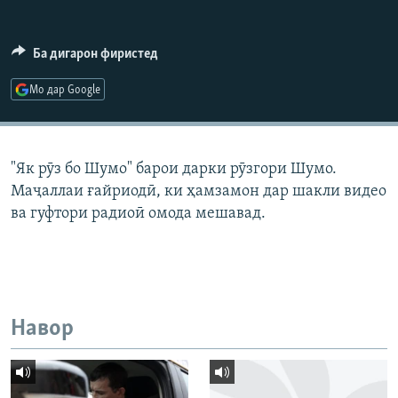
ГУЗОРИШҲОИ РАДИОӢ
Русский
Ба дигарон фиристед
ПАЙГИРӢ КУНЕД
Мо дар Google
"Як рӯз бо Шумо" барои дарки рӯзгори Шумо.
Маҷаллаи ғайриодӣ, ки ҳамзамон дар шакли видео
Ҳамаи сомонаҳои RFE/RL
ва гуфтори радиоӣ омода мешавад.
Навор