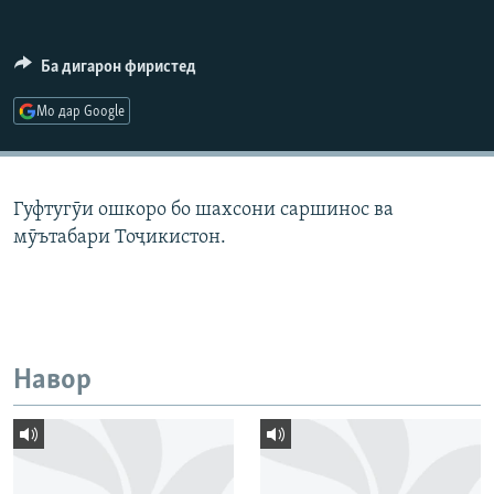
ГУЗОРИШҲОИ РАДИОӢ
Русский
Ба дигарон фиристед
ПАЙГИРӢ КУНЕД
Мо дар Google
Гуфтугӯи ошкоро бо шахсони саршинос ва
мӯътабари Тоҷикистон.
Ҳамаи сомонаҳои RFE/RL
Навор