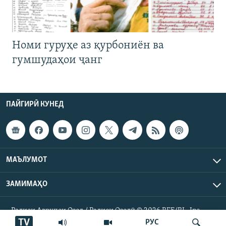
Номи гуруҳе аз қурбониён ва
гумшудаҳои ҷанг
ПАЙГИРӢ КУНЕД
МАЪЛУМОТ
ЗАМИМАҲО
Радиои Аврупои Озод / Радиои Озодӣ © 2026 RFE/RL. Inc.
Ҳамаи ҳуқуқ маҳфуз аст.
TV
РУС