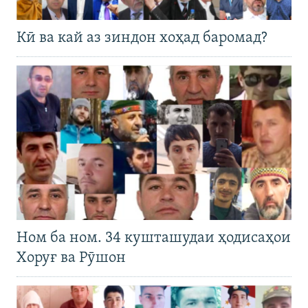
Кӣ ва кай аз зиндон хоҳад баромад?
Ном ба ном. 34 кушташудаи ҳодисаҳои
Хоруғ ва Рӯшон