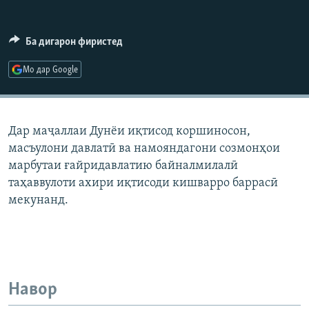
ГУЗОРИШҲОИ РАДИОӢ
Русский
Ба дигарон фиристед
ПАЙГИРӢ КУНЕД
Мо дар Google
Дар маҷаллаи Дунёи иқтисод коршиносон,
масъулони давлатӣ ва намояндагони созмонҳои
Ҳамаи сомонаҳои RFE/RL
марбутаи ғайридавлатию байналмилалӣ
таҳаввулоти ахири иқтисоди кишварро баррасӣ
мекунанд.
Навор