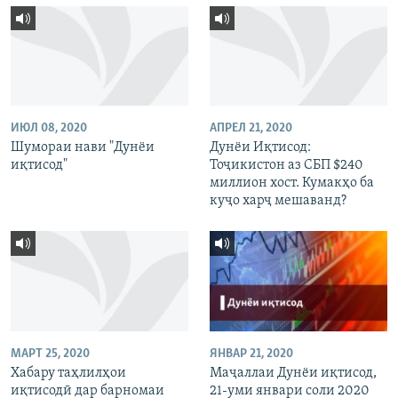
ИЮЛ 08, 2020
АПРЕЛ 21, 2020
Шумораи нави "Дунёи
Дунёи Иқтисод:
иқтисод"
Тоҷикистон аз СБП $240
миллион хост. Кумакҳо ба
куҷо харҷ мешаванд?
МАРТ 25, 2020
ЯНВАР 21, 2020
Хабару таҳлилҳои
Маҷаллаи Дунёи иқтисод,
иқтисодӣ дар барномаи
21-уми январи соли 2020