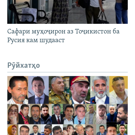
Сафари муҳоҷирон аз Тоҷикистон ба
Русия кам шудааст
Рӯйхатҳо