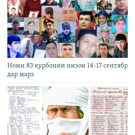
Номи 83 қурбонии низои 14-17 сентябр
дар марз