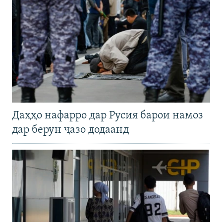
Даҳҳо нафарро дар Русия барои намоз
дар берун ҷазо додаанд