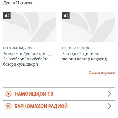
Дунёи Иқтисод
СЕНТЯБР 04, 2019
ОКТЯБР 21, 2018
Маҷаллаи Дунёи иқтисод.
Бонкҳои Тоҷикистон
Аз роҳбари "Алибобо" то
занони коргар меҷӯянд
бозори сӯзишворӣ
Ҳамаи порчаҳо
НАМОИШҲОИ ТВ
БАРНОМАҲОИ РАДИОӢ