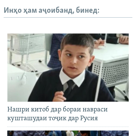
Инҳо ҳам аҷоибанд, бинед:
Нашри китоб дар бораи навраси
кушташудаи тоҷик дар Русия