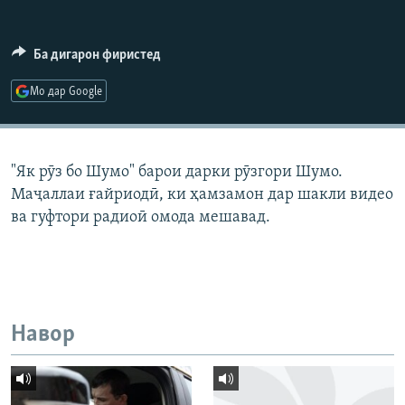
ГУЗОРИШҲОИ РАДИОӢ
Русский
Ба дигарон фиристед
ПАЙГИРӢ КУНЕД
Мо дар Google
"Як рӯз бо Шумо" барои дарки рӯзгори Шумо.
Маҷаллаи ғайриодӣ, ки ҳамзамон дар шакли видео
Ҳамаи сомонаҳои RFE/RL
ва гуфтори радиоӣ омода мешавад.
Навор