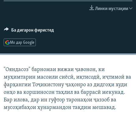
ГУЗОРИШҲОИ РАДИОӢ
Линки мустақим
Русский
ПАЙГИРӢ КУНЕД
Ба дигарон фиристед
Мо дар Google
Ҳамаи сомонаҳои RFE/RL
"Ояндасоз" барномаи вижаи ҷавонон, ки
муҳимтарин масоили сиёсӣ, иқтисодӣ, иҷтимоӣ ва
фарҳангии Тоҷикистону ҷаҳонро аз дидгоҳи худи
онҳо ва коршиносон таҳлил ва баррасӣ мекунад.
Бар илова, дар ин гуфтор таронаҳои ҷаззоб ва
мусоҳибаҳои ҳунармандон тақдим мешавад.