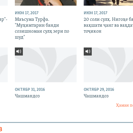
ИЮН 17, 2017
ИЮН 17, 2017
ир"-
Маъсума Турфа.
20 соли сулҳ. Нигоҳе б
"Муҳимтарин банди
ваҳшати ҷанг ва ваҳда
созишномаи сулҳ зери по
тоҷикон
шуд"
ОКТЯБР 31, 2016
ОКТЯБР 29, 2016
Чашмандоз
Чашмандоз
Ҳамаи п
В