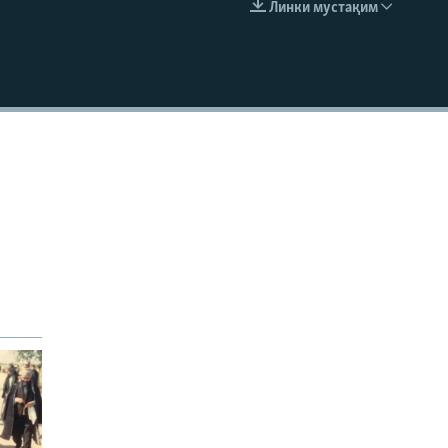
Линки мустақим
EMBED