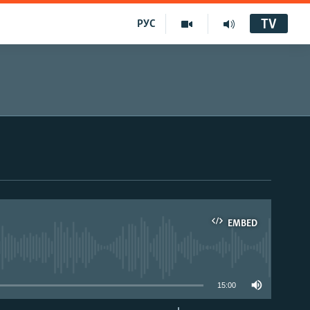
TV
РУС
EMBED
15:00