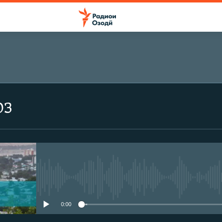
оз
Феълан кор намекунад
0:00