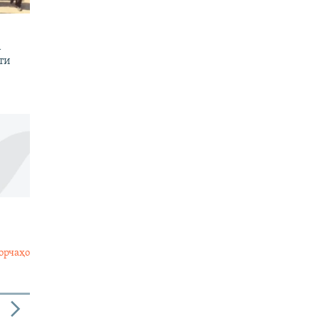
а
ти
орчаҳо