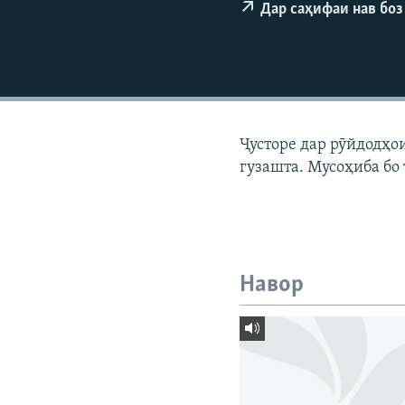
ГУЗОРИШҲОИ РАДИОӢ
Дар саҳифаи нав боз
Ҷусторе дар рӯйдодҳо
гузашта. Мусоҳиба бо
Навор