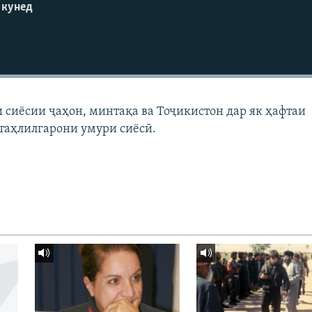
 кунед
и сиёсии ҷаҳон, минтақа ва Тоҷикистон дар як ҳафтаи
 таҳлилгарони умури сиёсӣ.