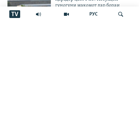
гуногуни мақомот дар бораи
корхонаи чинӣ
TV
РУС
МИНТАҚАҲО
"Бахудо аз беобӣ шукуфтааст".
Шикояти пахтакорони Фархор аз
Ҷустуҷӯ
тақсими об
ҶАВОНОН
Даъват дар Қирғизистон: арақро
бирез, то дигарон нанӯшанд
ҲОДИСА
Занозанӣ дар "Арбоб". Як кас
боздошт шудааст, дигарон дар
куҷо?
ЧАНДРАСОНАӢ
"Танҳо барои ду хирси сафед