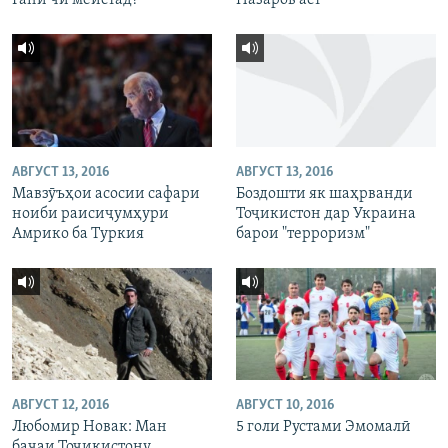
Ғанӣ чӣ меистад?
Назаров аст
АВГУСТ 13, 2016
АВГУСТ 13, 2016
Мавзӯъҳои асосии сафари
Боздошти як шаҳрванди
ноиби раисиҷумҳури
Тоҷикистон дар Украина
Амрико ба Туркия
барои "терроризм"
АВГУСТ 12, 2016
АВГУСТ 10, 2016
Любомир Новак: Ман
5 голи Рустами Эмомалӣ
бачаи Тоҷикистону