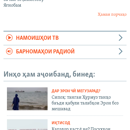
Яғнобам
Ҳамаи порчаҳо
НАМОИШҲОИ ТВ
БАРНОМАҲОИ РАДИОӢ
Инҳо ҳам аҷоибанд, бинед:
ДАР ЭРОН ЧӢ МЕГУЗАРАД?
Сипоҳ: тангаи Ҳурмуз танҳо
баъди қабули талабҳои Эрон боз
мешавад
ИҚТИСОД
Қарздор ҳаст ё не? Посухҳои