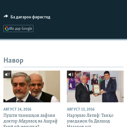
ГУЗОРИШҲОИ РАДИОӢ
Русский
Ба дигарон фиристед
ПАЙГИРӢ КУНЕД
Мо дар Google
Навор
Ҳамаи сомонаҳои RFE/RL
АВГУСТ 14, 2016
АВГУСТ 13, 2016
Пушти танишҳои лафзии
Нарзулло Латиф: Танҳо
доктор Абдуллоҳ ва Ашраф
умедамон ба Дилшод