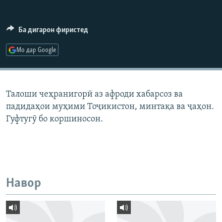
ГУЗОРИШҲОИ РАДИОӢ
Русский
Ба дигарон фиристед
ПАЙГИРӢ КУНЕД
Мо дар Google
Талоши чеҳранигорӣ аз афроди хабарсоз ва
падидаҳои муҳими Тоҷикистон, минтақа ва ҷаҳон.
Ҳамаи сомонаҳои RFE/RL
Гуфтугӯ бо коршиносон.
Навор