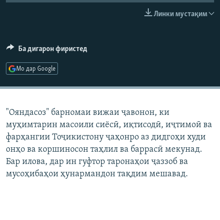
ГУЗОРИШҲОИ РАДИОӢ
Линки мустақим
Русский
ПАЙГИРӢ КУНЕД
Ба дигарон фиристед
Мо дар Google
Ҳамаи сомонаҳои RFE/RL
"Ояндасоз" барномаи вижаи ҷавонон, ки
муҳимтарин масоили сиёсӣ, иқтисодӣ, иҷтимоӣ ва
фарҳангии Тоҷикистону ҷаҳонро аз дидгоҳи худи
онҳо ва коршиносон таҳлил ва баррасӣ мекунад.
Бар илова, дар ин гуфтор таронаҳои ҷаззоб ва
мусоҳибаҳои ҳунармандон тақдим мешавад.