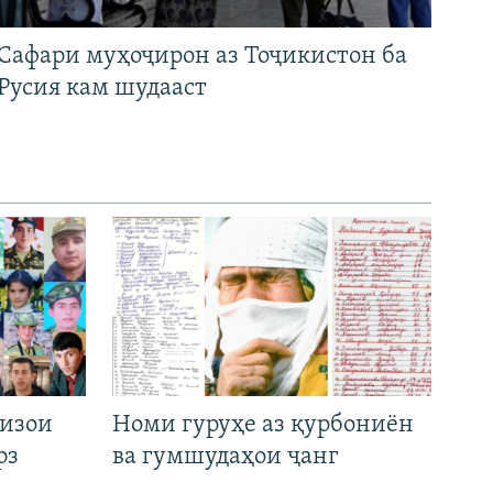
Сафари муҳоҷирон аз Тоҷикистон ба
Русия кам шудааст
низои
Номи гуруҳе аз қурбониён
рз
ва гумшудаҳои ҷанг