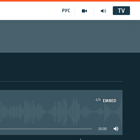
TV
РУС
EMBED
15:00