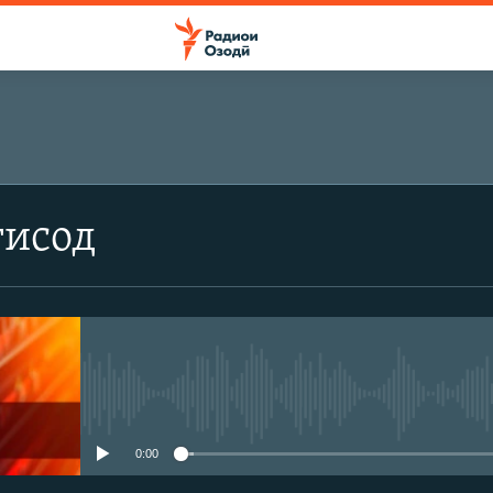
тисод
Феълан кор намекунад
0:00