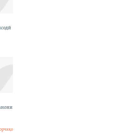
исодӣ
анони
орчаҳо