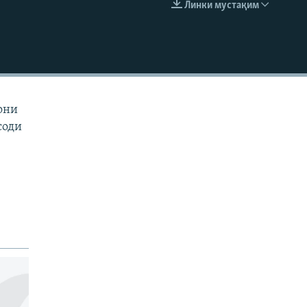
Линки мустақим
EMBED
они
соди