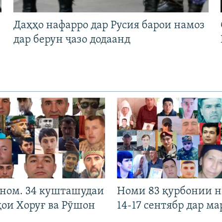
Даҳҳо нафарро дар Русия барои намоз
дар берун ҷазо додаанд
 ном. 34 кушташудаи
Номи 83 қурбонии 
ҳои Хоруғ ва Рӯшон
14-17 сентябр дар ма