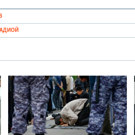
В
РАДИОӢ