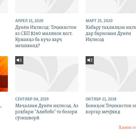
АПРЕЛ 21, 2020
МАРТ 25, 2020
Дунёи Иқтисод: Тоҷикистон
Хабару таҳлилҳои иқт
аз СБП $240 миллион хост.
дар барномаи Дунёи
Кумакҳо ба куҷо харҷ
Иқтисод
мешаванд?
СЕНТЯБР 04, 2019
ОКТЯБР 21, 2018
,
Маҷаллаи Дунёи иқтисод. Аз
Бонкҳои Тоҷикистон з
роҳбари "Алибобо" то бозори
коргар меҷӯянд
сӯзишворӣ
Ҳамаи п