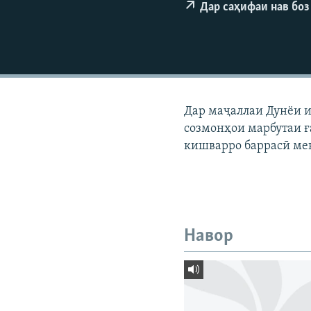
ГУЗОРИШҲОИ РАДИОӢ
Дар саҳифаи нав боз
Дар маҷаллаи Дунёи и
созмонҳои марбутаи 
кишварро баррасӣ ме
Навор