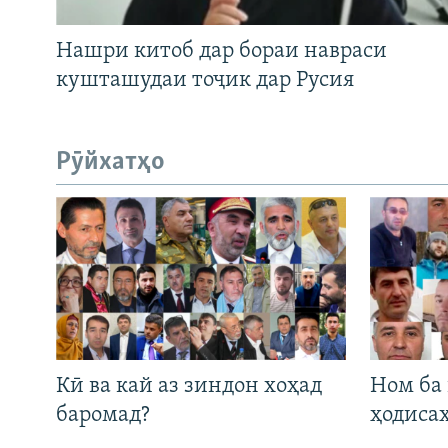
Нашри китоб дар бораи навраси
кушташудаи тоҷик дар Русия
Рӯйхатҳо
Кӣ ва кай аз зиндон хоҳад
Ном ба
баромад?
ҳодиса