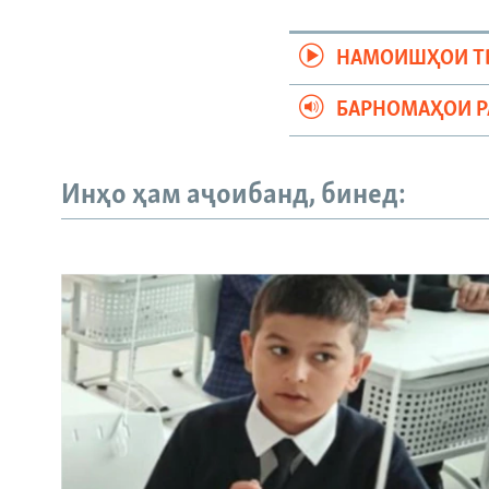
НАМОИШҲОИ Т
БАРНОМАҲОИ 
Инҳо ҳам аҷоибанд, бинед: