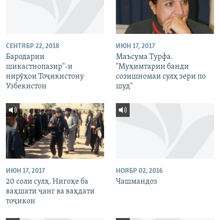
СЕНТЯБР 22, 2018
ИЮН 17, 2017
Бародарии
Маъсума Турфа.
шикастнопазир"-и
"Муҳимтарин банди
нирӯҳои Тоҷикистону
созишномаи сулҳ зери по
Узбекистон
шуд"
ИЮН 17, 2017
НОЯБР 02, 2016
20 соли сулҳ. Нигоҳе ба
Чашмандоз
ваҳшати ҷанг ва ваҳдати
тоҷикон