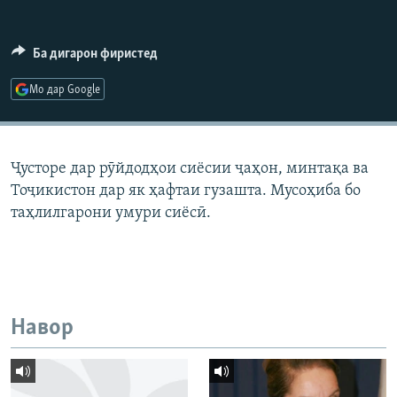
ГУЗОРИШҲОИ РАДИОӢ
Русский
Ба дигарон фиристед
ПАЙГИРӢ КУНЕД
Мо дар Google
Ҷусторе дар рӯйдодҳои сиёсии ҷаҳон, минтақа ва
Тоҷикистон дар як ҳафтаи гузашта. Мусоҳиба бо
Ҳамаи сомонаҳои RFE/RL
таҳлилгарони умури сиёсӣ.
Навор