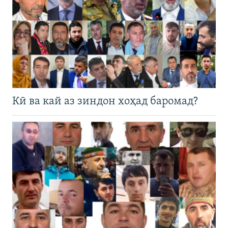
Кӣ ва кай аз зиндон хоҳад баромад?