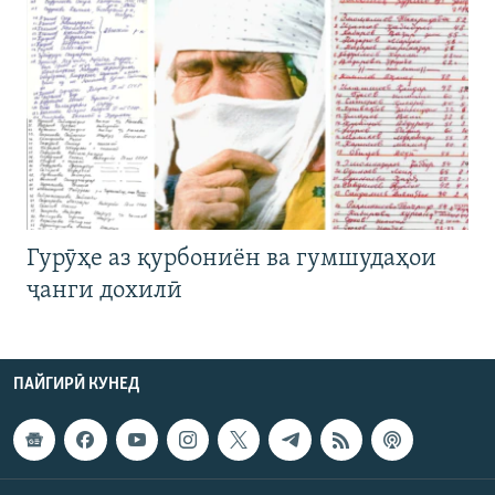
Гурӯҳе аз қурбониён ва гумшудаҳои
ҷанги дохилӣ
ПАЙГИРӢ КУНЕД