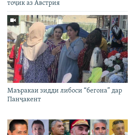
тоҷик аз Австрия
Маъракаи зидди либоси “бегона” дар
Панҷакент