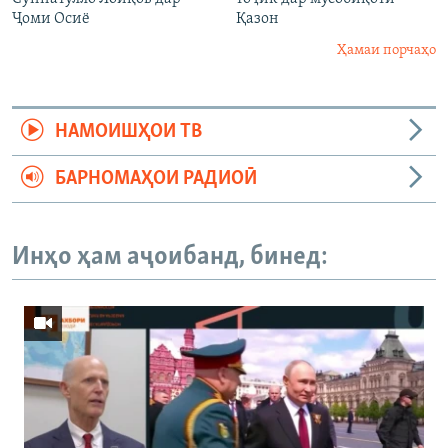
Ҷоми Осиё
Қазон
Ҳамаи порчаҳо
НАМОИШҲОИ ТВ
БАРНОМАҲОИ РАДИОӢ
Инҳо ҳам аҷоибанд, бинед: