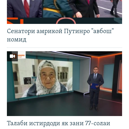
Cенатори амрикоӣ Путинро "авбош"
номид
Талаби истирдоди як зани 77-солаи