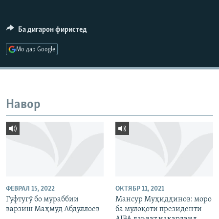
ГУЗОРИШҲОИ РАДИОӢ
Русский
Ба дигарон фиристед
ПАЙГИРӢ КУНЕД
Мо дар Google
Навор
Ҳамаи сомонаҳои RFE/RL
ФЕВРАЛ 15, 2022
ОКТЯБР 11, 2021
Гуфтугӯ бо мураббии
Мансур Муҳиддинов: моро
варзиш Маҳмуд Абдуллоев
ба мулоқоти президенти