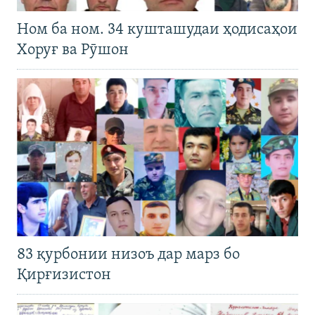
Ном ба ном. 34 кушташудаи ҳодисаҳои
Хоруғ ва Рӯшон
83 қурбонии низоъ дар марз бо
Қирғизистон