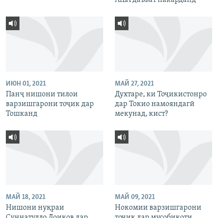
AIBA даъват накарданд
ИЮН 01, 2021
МАЙ 27, 2021
Панҷ нишони тилои
Духтаре, ки Тоҷикистонро
варзишгарони тоҷик дар
дар Токио намояндагӣ
Тошканд
мекунад, кист?
МАЙ 18, 2021
МАЙ 09, 2021
Нишони нуқраи
Нокомии варзишгарони
Суннатулло Лоиқов дар
тоҷик дар мусобиқоти