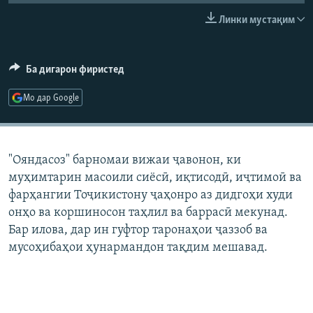
ГУЗОРИШҲОИ РАДИОӢ
Линки мустақим
Русский
ПАЙГИРӢ КУНЕД
Ба дигарон фиристед
Мо дар Google
Ҳамаи сомонаҳои RFE/RL
"Ояндасоз" барномаи вижаи ҷавонон, ки
муҳимтарин масоили сиёсӣ, иқтисодӣ, иҷтимоӣ ва
фарҳангии Тоҷикистону ҷаҳонро аз дидгоҳи худи
онҳо ва коршиносон таҳлил ва баррасӣ мекунад.
Бар илова, дар ин гуфтор таронаҳои ҷаззоб ва
мусоҳибаҳои ҳунармандон тақдим мешавад.