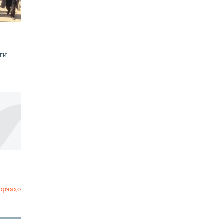
а
ти
орчаҳо