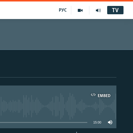
TV
РУС
EMBED
15:00