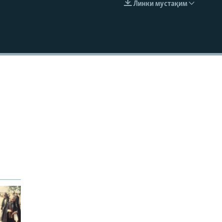
Линки мустақим
EMBED