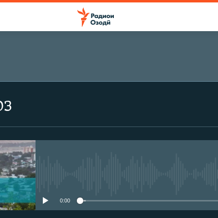
оз
Феълан кор намекунад
0:00