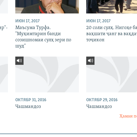
ИЮН 17, 2017
ИЮН 17, 2017
ир"-
Маъсума Турфа.
20 соли сулҳ. Нигоҳе б
"Муҳимтарин банди
ваҳшати ҷанг ва ваҳда
созишномаи сулҳ зери по
тоҷикон
шуд"
ОКТЯБР 31, 2016
ОКТЯБР 29, 2016
Чашмандоз
Чашмандоз
Ҳамаи п