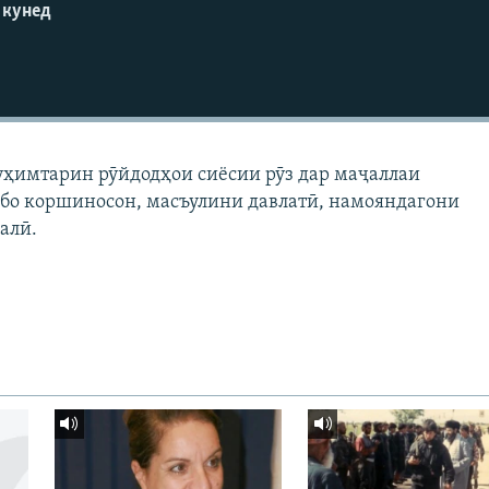
 кунед
уҳимтарин рӯйдодҳои сиёсии рӯз дар маҷаллаи
 бо коршиносон, масъулини давлатӣ, намояндагони
алӣ.