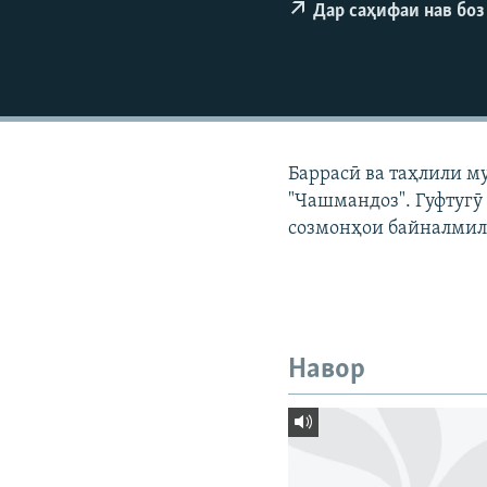
ГУЗОРИШҲОИ РАДИОӢ
Дар саҳифаи нав боз
Баррасӣ ва таҳлили м
"Чашмандоз". Гуфтугӯ
созмонҳои байналмил
Навор