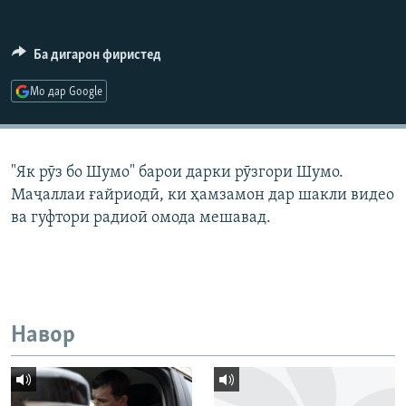
ГУЗОРИШҲОИ РАДИОӢ
Русский
Ба дигарон фиристед
ПАЙГИРӢ КУНЕД
Мо дар Google
"Як рӯз бо Шумо" барои дарки рӯзгори Шумо.
Маҷаллаи ғайриодӣ, ки ҳамзамон дар шакли видео
Ҳамаи сомонаҳои RFE/RL
ва гуфтори радиоӣ омода мешавад.
Навор