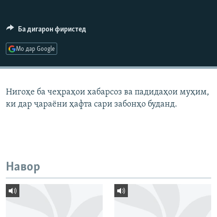
ГУЗОРИШҲОИ РАДИОӢ
Русский
Ба дигарон фиристед
ПАЙГИРӢ КУНЕД
Мо дар Google
Нигоҳе ба чеҳраҳои хабарсоз ва падидаҳои муҳим,
ки дар ҷараёни ҳафта сари забонҳо буданд.
Ҳамаи сомонаҳои RFE/RL
Навор