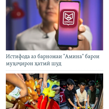
Истифода аз барномаи "Амина" барои
муҳоҷирон ҳатмӣ шуд