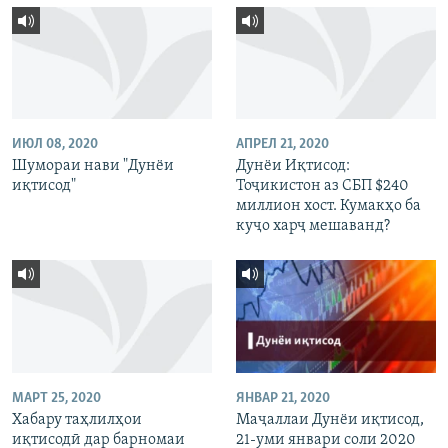
ИЮЛ 08, 2020
АПРЕЛ 21, 2020
Шумораи нави "Дунёи
Дунёи Иқтисод:
иқтисод"
Тоҷикистон аз СБП $240
миллион хост. Кумакҳо ба
куҷо харҷ мешаванд?
МАРТ 25, 2020
ЯНВАР 21, 2020
Хабару таҳлилҳои
Маҷаллаи Дунёи иқтисод,
иқтисодӣ дар барномаи
21-уми январи соли 2020