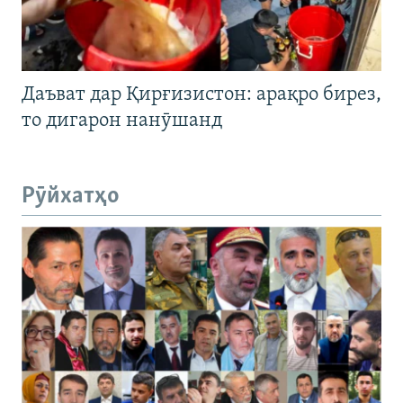
Даъват дар Қирғизистон: арақро бирез,
то дигарон нанӯшанд
Рӯйхатҳо