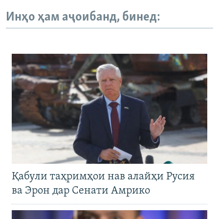
Инҳо ҳам аҷоибанд, бинед:
Қабули таҳримҳои нав алайҳи Русия
ва Эрон дар Сенати Амрико