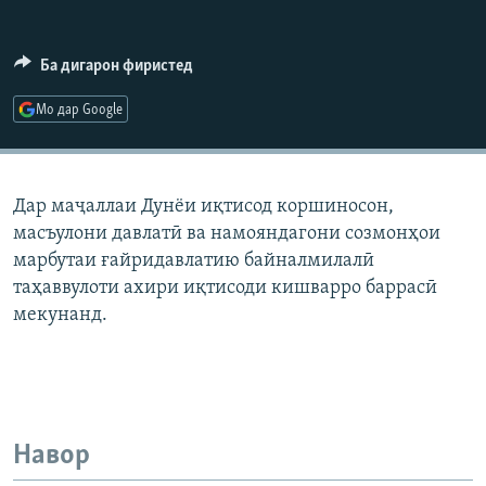
ГУЗОРИШҲОИ РАДИОӢ
Русский
Ба дигарон фиристед
ПАЙГИРӢ КУНЕД
Мо дар Google
Дар маҷаллаи Дунёи иқтисод коршиносон,
масъулони давлатӣ ва намояндагони созмонҳои
Ҳамаи сомонаҳои RFE/RL
марбутаи ғайридавлатию байналмилалӣ
таҳаввулоти ахири иқтисоди кишварро баррасӣ
мекунанд.
Навор