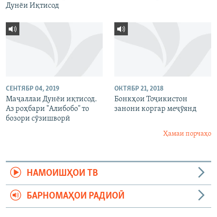
Дунёи Иқтисод
СЕНТЯБР 04, 2019
ОКТЯБР 21, 2018
Маҷаллаи Дунёи иқтисод.
Бонкҳои Тоҷикистон
Аз роҳбари "Алибобо" то
занони коргар меҷӯянд
бозори сӯзишворӣ
Ҳамаи порчаҳо
НАМОИШҲОИ ТВ
БАРНОМАҲОИ РАДИОӢ