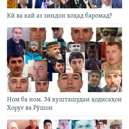
Кӣ ва кай аз зиндон хоҳад баромад?
Ном ба ном. 34 кушташудаи ҳодисаҳои
Хоруғ ва Рӯшон