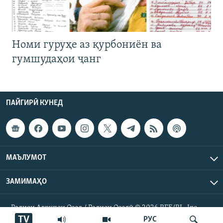
Номи гуруҳе аз қурбониён ва
гумшудаҳои ҷанг
ПАЙГИРӢ КУНЕД
МАЪЛУМОТ
ЗАМИМАҲО
Радиои Аврупои Озод / Радиои Озодӣ © 2026 RFE/RL. Inc.
Ҳамаи ҳуқуқ маҳфуз аст.
TV
РУС