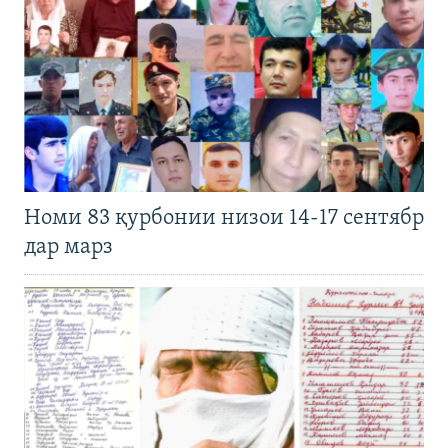
Номи 83 қурбонии низои 14-17 сентябр
дар марз