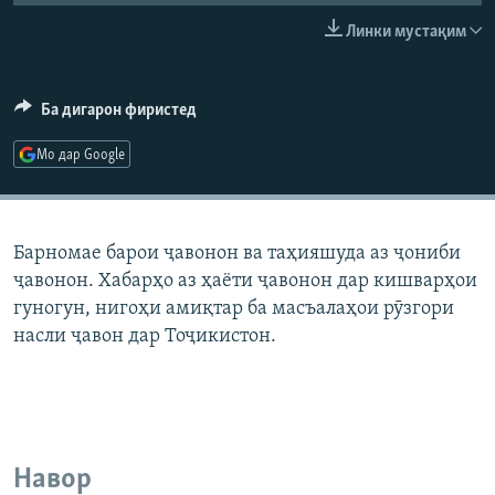
ГУЗОРИШҲОИ РАДИОӢ
Линки мустақим
Русский
ПАЙГИРӢ КУНЕД
Ба дигарон фиристед
Мо дар Google
Ҳамаи сомонаҳои RFE/RL
Барномае барои ҷавонон ва таҳияшуда аз ҷониби
ҷавонон. Хабарҳо аз ҳаёти ҷавонон дар кишварҳои
гуногун, нигоҳи амиқтар ба масъалаҳои рӯзгори
насли ҷавон дар Тоҷикистон.
Навор