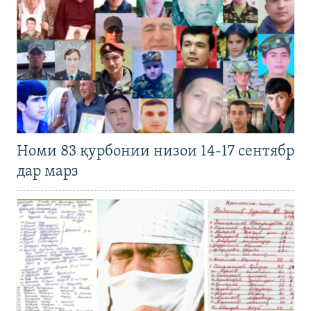
Номи 83 қурбонии низои 14-17 сентябр
дар марз