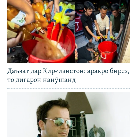
Даъват дар Қирғизистон: арақро бирез,
то дигарон нанӯшанд