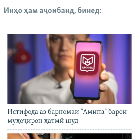
Инҳо ҳам аҷоибанд, бинед:
Истифода аз барномаи "Амина" барои
муҳоҷирон ҳатмӣ шуд