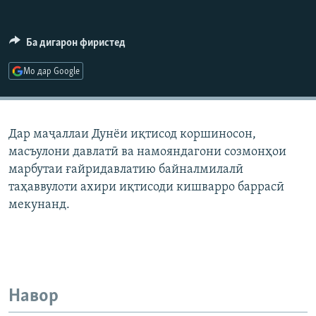
ГУЗОРИШҲОИ РАДИОӢ
Русский
Ба дигарон фиристед
ПАЙГИРӢ КУНЕД
Мо дар Google
Дар маҷаллаи Дунёи иқтисод коршиносон,
масъулони давлатӣ ва намояндагони созмонҳои
Ҳамаи сомонаҳои RFE/RL
марбутаи ғайридавлатию байналмилалӣ
таҳаввулоти ахири иқтисоди кишварро баррасӣ
мекунанд.
Навор