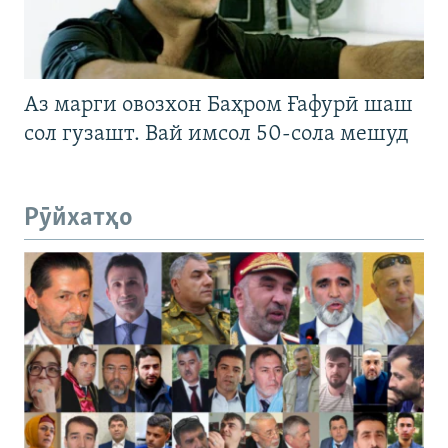
Аз марги овозхон Баҳром Ғафурӣ шаш
сол гузашт. Вай имсол 50-сола мешуд
Рӯйхатҳо