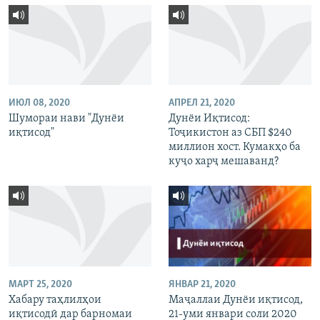
ИЮЛ 08, 2020
АПРЕЛ 21, 2020
Шумораи нави "Дунёи
Дунёи Иқтисод:
иқтисод"
Тоҷикистон аз СБП $240
миллион хост. Кумакҳо ба
куҷо харҷ мешаванд?
МАРТ 25, 2020
ЯНВАР 21, 2020
Хабару таҳлилҳои
Маҷаллаи Дунёи иқтисод,
иқтисодӣ дар барномаи
21-уми январи соли 2020