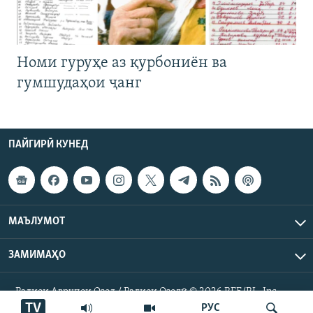
Номи гуруҳе аз қурбониён ва
гумшудаҳои ҷанг
ПАЙГИРӢ КУНЕД
МАЪЛУМОТ
ЗАМИМАҲО
Радиои Аврупои Озод / Радиои Озодӣ © 2026 RFE/RL. Inc.
Ҳамаи ҳуқуқ маҳфуз аст.
TV
РУС