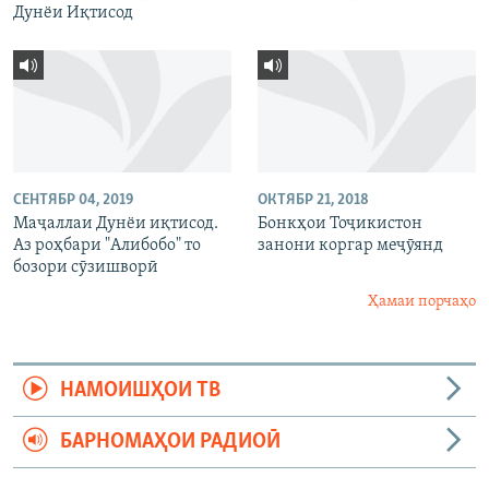
Дунёи Иқтисод
СЕНТЯБР 04, 2019
ОКТЯБР 21, 2018
Маҷаллаи Дунёи иқтисод.
Бонкҳои Тоҷикистон
Аз роҳбари "Алибобо" то
занони коргар меҷӯянд
бозори сӯзишворӣ
Ҳамаи порчаҳо
НАМОИШҲОИ ТВ
БАРНОМАҲОИ РАДИОӢ