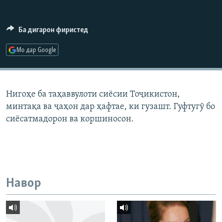
ГУЗОРИШҲОИ РАДИОӢ
Русский
Ба дигарон фиристед
ПАЙГИРӢ КУНЕД
Мо дар Google
Нигоҳе ба таҳаввулоти сиёсии Тоҷикистон,
минтақа ва ҷаҳон дар ҳафтае, ки гузашт. Гуфтугӯ бо
Ҳамаи сомонаҳои RFE/RL
сиёсатмадорон ва коршиносон.
Навор