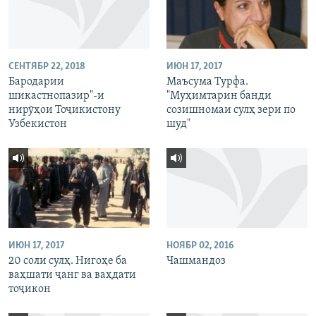
СЕНТЯБР 22, 2018
ИЮН 17, 2017
Бародарии
Маъсума Турфа.
шикастнопазир"-и
"Муҳимтарин банди
нирӯҳои Тоҷикистону
созишномаи сулҳ зери по
Узбекистон
шуд"
ИЮН 17, 2017
НОЯБР 02, 2016
20 соли сулҳ. Нигоҳе ба
Чашмандоз
ваҳшати ҷанг ва ваҳдати
тоҷикон