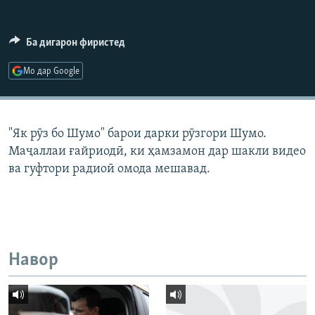
ГУЗОРИШҲОИ РАДИОӢ
Русский
Ба дигарон фиристед
ПАЙГИРӢ КУНЕД
Мо дар Google
"Як рӯз бо Шумо" барои дарки рӯзгори Шумо.
Маҷаллаи ғайриодӣ, ки ҳамзамон дар шакли видео
Ҳамаи сомонаҳои RFE/RL
ва гуфтори радиоӣ омода мешавад.
Навор