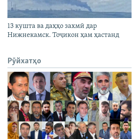
13 кушта ва даҳҳо захмӣ дар
Нижнекамск. Тоҷикон ҳам ҳастанд
Рӯйхатҳо