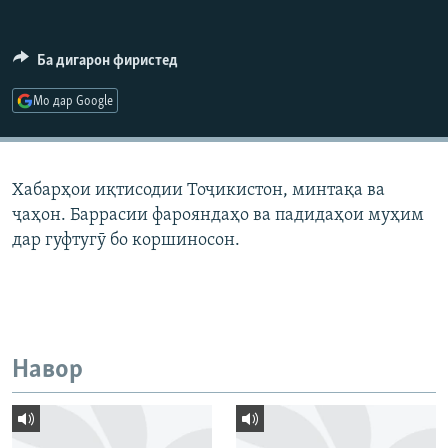
ГУЗОРИШҲОИ РАДИОӢ
Русский
Ба дигарон фиристед
ПАЙГИРӢ КУНЕД
Мо дар Google
Хабарҳои иқтисодии Тоҷикистон, минтақа ва
ҷаҳон. Баррасии фарояндаҳо ва падидаҳои муҳим
Ҳамаи сомонаҳои RFE/RL
дар гуфтугӯ бо коршиносон.
Навор