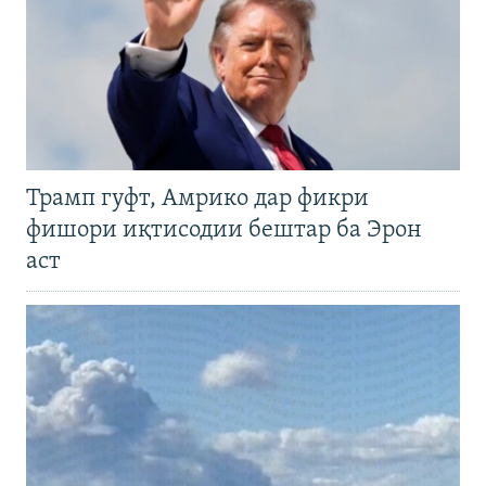
Трамп гуфт, Амрико дар фикри
фишори иқтисодии бештар ба Эрон
аст