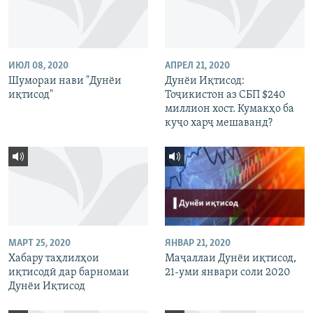
ИЮЛ 08, 2020
АПРЕЛ 21, 2020
Шумораи нави "Дунёи
Дунёи Иқтисод:
иқтисод"
Тоҷикистон аз СБП $240
миллион хост. Кумакҳо ба
куҷо харҷ мешаванд?
МАРТ 25, 2020
ЯНВАР 21, 2020
Хабару таҳлилҳои
Маҷаллаи Дунёи иқтисод,
иқтисодӣ дар барномаи
21-уми январи соли 2020
Дунёи Иқтисод