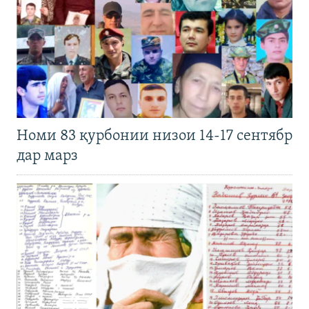
Номи 83 қурбонии низои 14-17 сентябр
дар марз