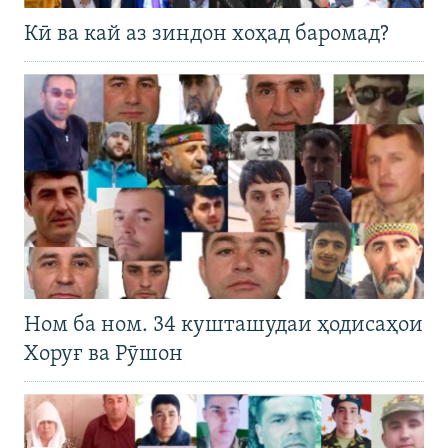
Кӣ ва кай аз зиндон хоҳад баромад?
Ном ба ном. 34 кушташудаи ҳодисаҳои
Хоруғ ва Рӯшон