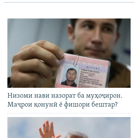
Низоми нави назорат ба муҳоҷирон.
Маҷрои қонунӣ ё фишори бештар?