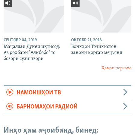
СЕНТЯБР 04, 2019
ОКТЯБР 21, 2018
Маҷаллаи Дунёи иқтисод.
Бонкҳои Тоҷикистон
Аз роҳбари "Алибобо" то
занони коргар меҷӯянд
бозори сӯзишворӣ
Ҳамаи порчаҳо
НАМОИШҲОИ ТВ
БАРНОМАҲОИ РАДИОӢ
Инҳо ҳам аҷоибанд, бинед: