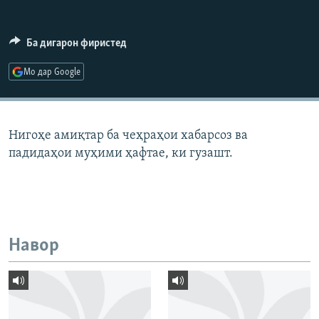
ГУЗОРИШҲОИ РАДИОӢ
Русский
Ба дигарон фиристед
ПАЙГИРӢ КУНЕД
Мо дар Google
Нигоҳе амиқтар ба чеҳраҳои хабарсоз ва
падидаҳои муҳими ҳафтае, ки гузашт.
Ҳамаи сомонаҳои RFE/RL
Навор