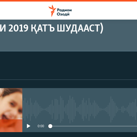
 2019 ҚАТЪ ШУДААСТ)
Феълан кор намекунад
0:00