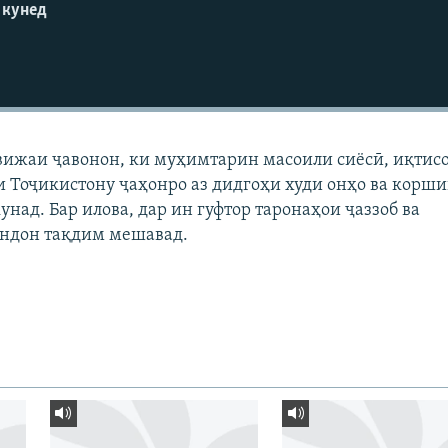
 кунед
вижаи ҷавонон, ки муҳимтарин масоили сиёсӣ, иқтис
 Тоҷикистону ҷаҳонро аз дидгоҳи худи онҳо ва корш
унад. Бар илова, дар ин гуфтор таронаҳои ҷаззоб ва
ндон тақдим мешавад.