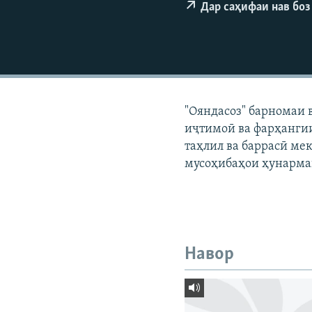
ГУЗОРИШҲОИ РАДИОӢ
Дар саҳифаи нав боз
"Ояндасоз" барномаи 
иҷтимоӣ ва фарҳангии
таҳлил ва баррасӣ мек
мусоҳибаҳои ҳунарма
Навор