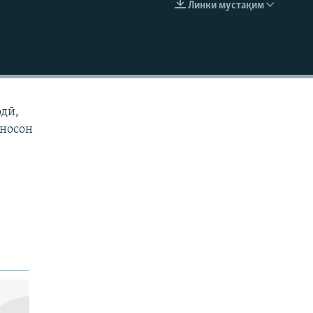
Линки мустақим
EMBED
одӣ,
иносон