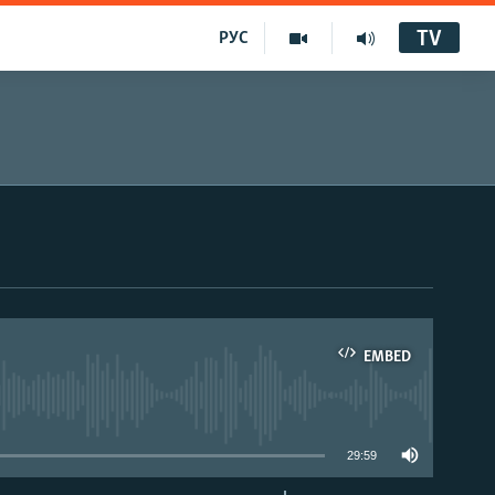
TV
РУС
EMBED
29:59