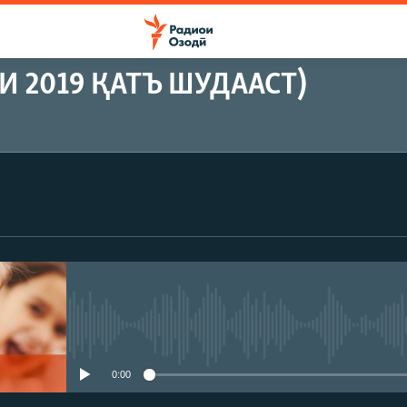
 2019 ҚАТЪ ШУДААСТ)
Феълан кор намекунад
0:00