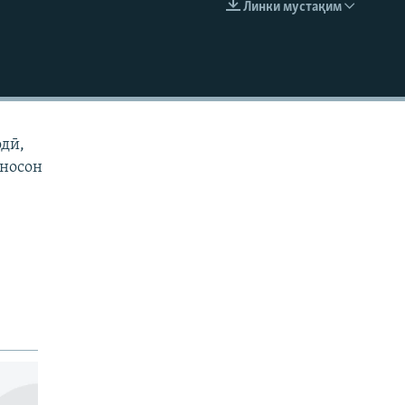
Линки мустақим
EMBED
одӣ,
иносон