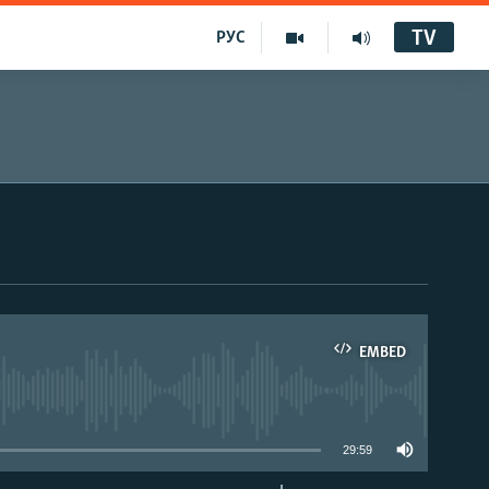
TV
РУС
EMBED
29:59