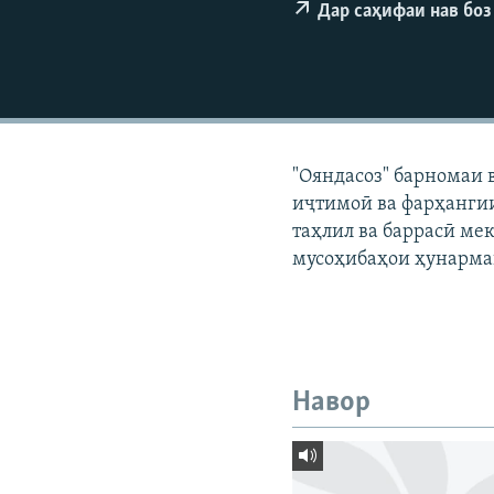
ГУЗОРИШҲОИ РАДИОӢ
Дар саҳифаи нав боз
"Ояндасоз" барномаи 
иҷтимоӣ ва фарҳангии
таҳлил ва баррасӣ мек
мусоҳибаҳои ҳунарма
Навор