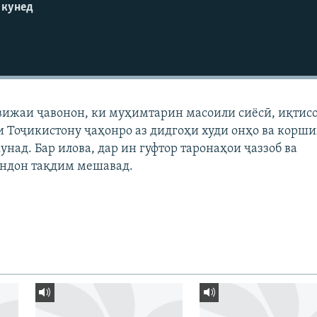
 кунед
вижаи ҷавонон, ки муҳимтарин масоили сиёсӣ, иқтис
 Тоҷикистону ҷаҳонро аз дидгоҳи худи онҳо ва корш
унад. Бар илова, дар ин гуфтор таронаҳои ҷаззоб ва
ндон тақдим мешавад.