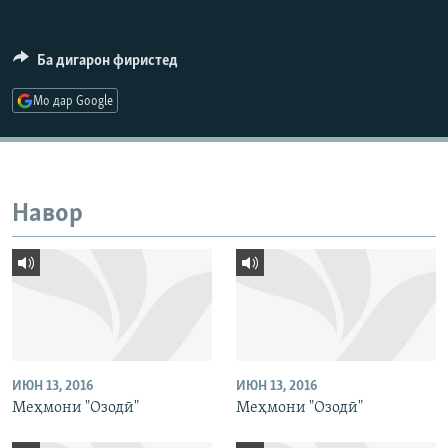
ГУЗОРИШҲОИ РАДИОӢ
Русский
Ба дигарон фиристед
ПАЙГИРӢ КУНЕД
Мо дар Google
Навор
Ҳамаи сомонаҳои RFE/RL
ИЮН 13, 2016
ИЮН 13, 2016
Меҳмони "Озодӣ"
Меҳмони "Озодӣ"