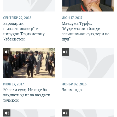
СЕНТЯБР 22, 2018
ИЮН 17, 2017
Бародарии
Маъсума Турфа.
шикастнопазир"-и
"Муҳимтарин банди
нирӯҳои Тоҷикистону
созишномаи сулҳ зери по
Узбекистон
шуд"
ИЮН 17, 2017
НОЯБР 02, 2016
20 соли сулҳ. Нигоҳе ба
Чашмандоз
ваҳшати ҷанг ва ваҳдати
тоҷикон