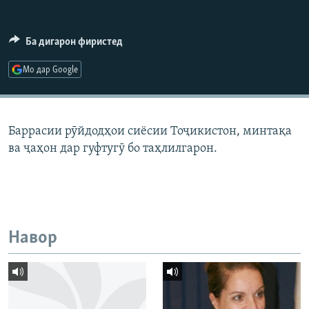
ГУЗОРИШҲОИ РАДИОӢ
Русский
Ба дигарон фиристед
ПАЙГИРӢ КУНЕД
Мо дар Google
Баррасии рӯйдодҳои сиёсии Тоҷикистон, минтақа
ва ҷаҳон дар гуфтугӯ бо таҳлилгарон.
Ҳамаи сомонаҳои RFE/RL
Навор