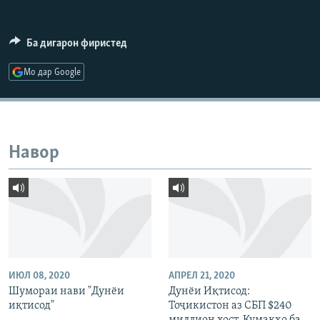
ГУЗОРИШҲОИ РАДИОӢ
Русский
Ба дигарон фиристед
ПАЙГИРӢ КУНЕД
Мо дар Google
Навор
Ҳамаи сомонаҳои RFE/RL
ИЮЛ 08, 2020
АПРЕЛ 21, 2020
Шумораи нави "Дунёи
Дунёи Иқтисод:
иқтисод"
Тоҷикистон аз СБП $240