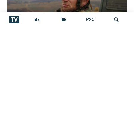
TV
РУС
"Аз ин ҷо бӯйи ҷасад меояд… Онҳоро
Ҷустуҷӯ
бояд аз ин дӯзах берун кашем"