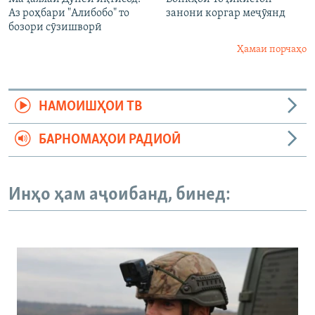
Аз роҳбари "Алибобо" то
занони коргар меҷӯянд
бозори сӯзишворӣ
Ҳамаи порчаҳо
НАМОИШҲОИ ТВ
БАРНОМАҲОИ РАДИОӢ
Инҳо ҳам аҷоибанд, бинед: