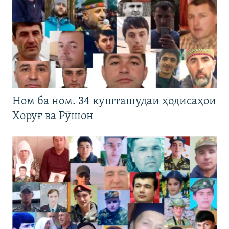
Ном ба ном. 34 кушташудаи ҳодисаҳои
Хоруғ ва Рӯшон