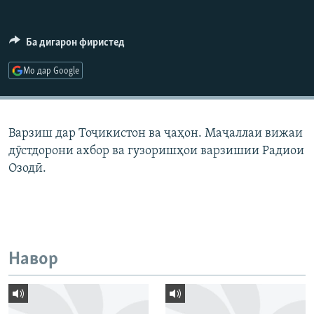
ГУЗОРИШҲОИ РАДИОӢ
Русский
Ба дигарон фиристед
ПАЙГИРӢ КУНЕД
Мо дар Google
Варзиш дар Тоҷикистон ва ҷаҳон. Маҷаллаи вижаи
дӯстдорони ахбор ва гузоришҳои варзишии Радиои
Ҳамаи сомонаҳои RFE/RL
Озодӣ.
Навор