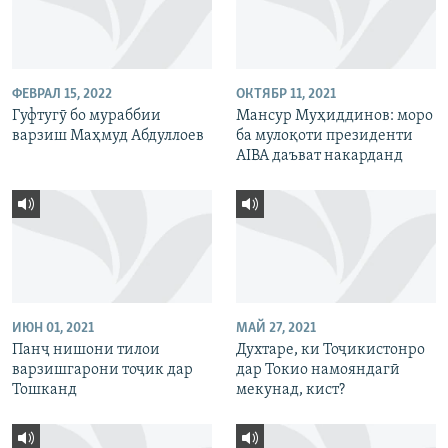
ФЕВРАЛ 15, 2022
ОКТЯБР 11, 2021
Гуфтугӯ бо мураббии
Мансур Муҳиддинов: моро
варзиш Маҳмуд Абдуллоев
ба мулоқоти президенти
AIBA даъват накарданд
ИЮН 01, 2021
МАЙ 27, 2021
Панҷ нишони тилои
Духтаре, ки Тоҷикистонро
варзишгарони тоҷик дар
дар Токио намояндагӣ
Тошканд
мекунад, кист?