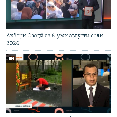
Ахбори Озодӣ аз 6-уми августи соли
2026