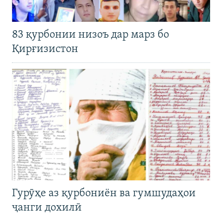
83 қурбонии низоъ дар марз бо
Қирғизистон
Гурӯҳе аз қурбониён ва гумшудаҳои
ҷанги дохилӣ