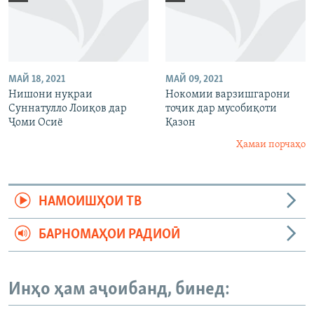
МАЙ 18, 2021
МАЙ 09, 2021
Нишони нуқраи
Нокомии варзишгарони
Суннатулло Лоиқов дар
тоҷик дар мусобиқоти
Ҷоми Осиё
Қазон
Ҳамаи порчаҳо
НАМОИШҲОИ ТВ
БАРНОМАҲОИ РАДИОӢ
Инҳо ҳам аҷоибанд, бинед: