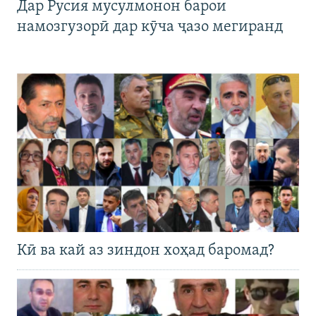
Дар Русия мусулмонон барои
намозгузорӣ дар кӯча ҷазо мегиранд
Кӣ ва кай аз зиндон хоҳад баромад?