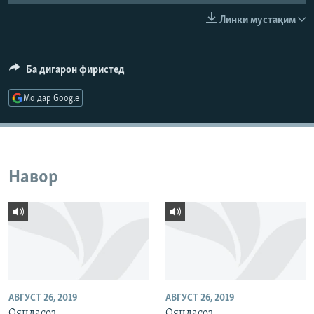
ГУЗОРИШҲОИ РАДИОӢ
Линки мустақим
Русский
ПАЙГИРӢ КУНЕД
Ба дигарон фиристед
Мо дар Google
Ҳамаи сомонаҳои RFE/RL
Навор
АВГУСТ 26, 2019
АВГУСТ 26, 2019
Ояндасоз
Ояндасоз