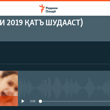
 2019 ҚАТЪ ШУДААСТ)
Феълан кор намекунад
0:00