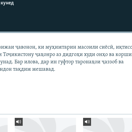
 кунед
вижаи ҷавонон, ки муҳимтарин масоили сиёсӣ, иқтис
 Тоҷикистону ҷаҳонро аз дидгоҳи худи онҳо ва корш
унад. Бар илова, дар ин гуфтор таронаҳои ҷаззоб ва
ндон тақдим мешавад.