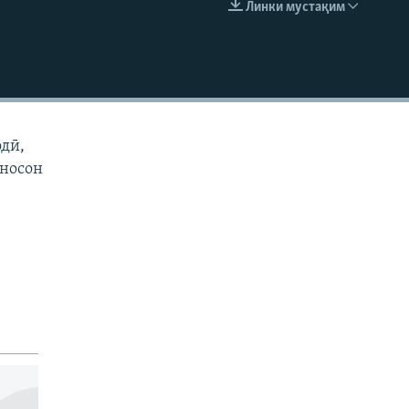
Линки мустақим
EMBED
одӣ,
иносон