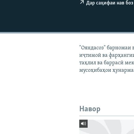
ГУЗОРИШҲОИ РАДИОӢ
Дар саҳифаи нав боз
"Ояндасоз" барномаи 
иҷтимоӣ ва фарҳангии
таҳлил ва баррасӣ мек
мусоҳибаҳои ҳунарма
Навор