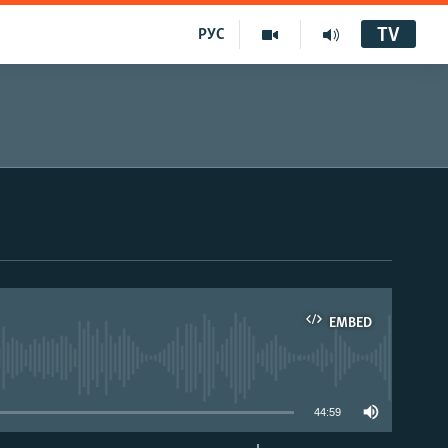
TV
РУС
EMBED
44:59