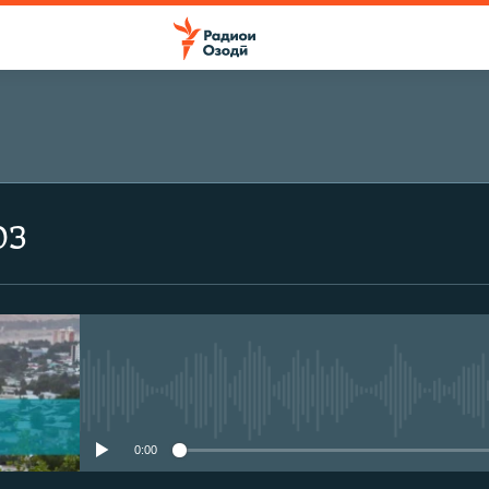
оз
Феълан кор намекунад
0:00