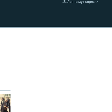
Линки мустақим
EMBED