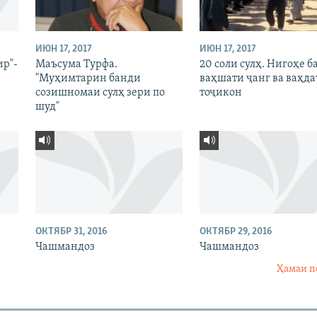
ИЮН 17, 2017
ИЮН 17, 2017
ир"-
Маъсума Турфа.
20 соли сулҳ. Нигоҳе б
"Муҳимтарин банди
ваҳшати ҷанг ва ваҳда
созишномаи сулҳ зери по
тоҷикон
шуд"
ОКТЯБР 31, 2016
ОКТЯБР 29, 2016
Чашмандоз
Чашмандоз
Ҳамаи п