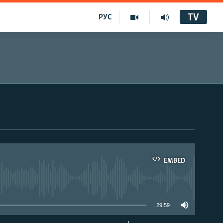
TV
РУС
EMBED
29:59