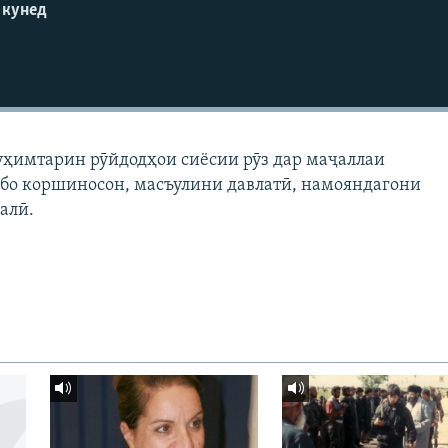
 кунед
уҳимтарин рӯйдодҳои сиёсии рӯз дар маҷаллаи
 бо коршиносон, масъулини давлатӣ, намояндагони
алӣ.