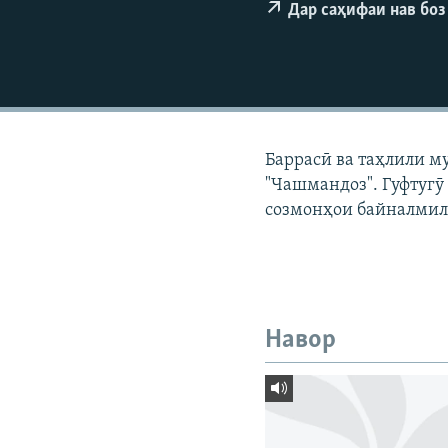
ГУЗОРИШҲОИ РАДИОӢ
Дар саҳифаи нав боз
Баррасӣ ва таҳлили м
"Чашмандоз". Гуфтугӯ
созмонҳои байналмил
Навор