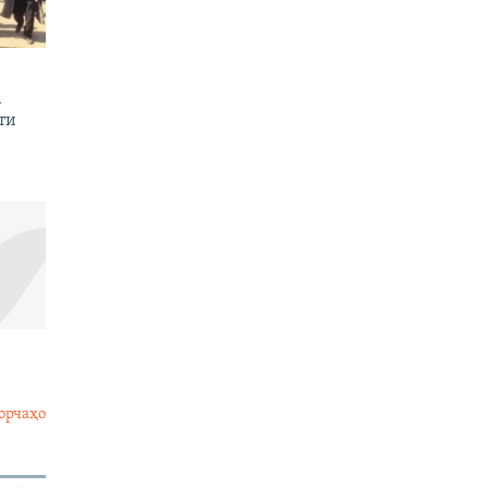
а
ти
орчаҳо