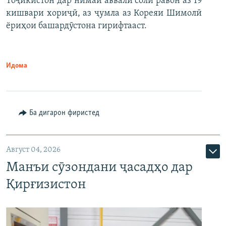
Тоҷикистон дар нимаи аввали соли равон аз 19
кишвари хориҷӣ, аз ҷумла аз Кореяи Шимолӣ
ёриҳои башардӯстона гирифтааст.
Идома
Ба дигарон фиристед
Август 04, 2026
Манъи сӯзондани ҷасадҳо дар
Қирғизистон