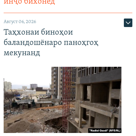
инҷо бихонед
Август 06, 2026
Таҳхонаи биноҳои
баландошёнаро паноҳгоҳ
мекунанд