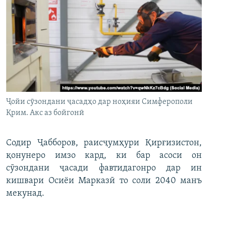
Ҷойи сӯзондани ҷасадҳо дар ноҳияи Симферополи
Қрим. Акс аз бойгонӣ
Содир Ҷабборов, раисҷумҳури Қирғизистон,
қонунеро имзо кард, ки бар асоси он
сӯзондани ҷасади фавтидагонро дар ин
кишвари Осиёи Марказӣ то соли 2040 манъ
мекунад.