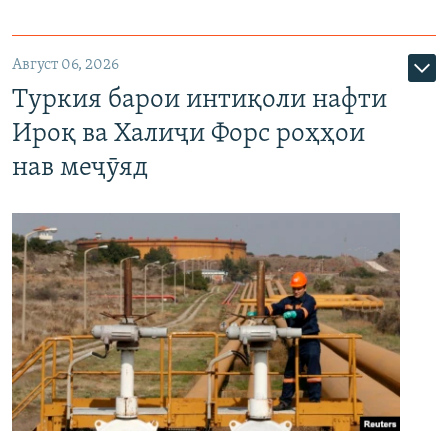
Август 06, 2026
Туркия барои интиқоли нафти
Ироқ ва Халиҷи Форс роҳҳои
нав меҷӯяд