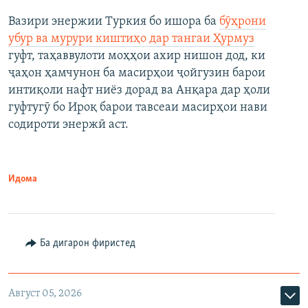
Вазири энержии Туркия бо ишора ба
бӯҳрони
убур ва мурури киштиҳо дар тангаи Ҳурмуз
гуфт, таҳаввулоти моҳҳои ахир нишон дод, ки
ҷаҳон ҳамчунон ба масирҳои ҷойгузин барои
интиқоли нафт ниёз дорад ва Анқара дар ҳоли
гуфтугӯ бо Ироқ барои тавсеаи масирҳои нави
содироти энержӣ аст.
Идома
Ба дигарон фиристед
Август 05, 2026