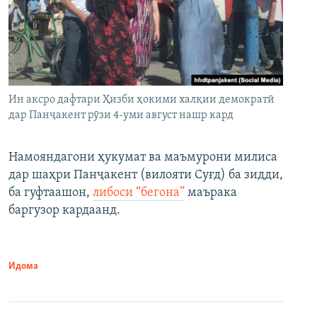
Ин аксро дафтари Ҳизби ҳокими халқии демократӣ
дар Панҷакент рӯзи 4-уми август нашр кард
Намояндагони ҳукумат ва маъмурони милиса
дар шаҳри Панҷакент (вилояти Суғд) ба зидди,
ба гуфтаашон,
либоси “бегона”
маърака
баргузор кардаанд.
Идома