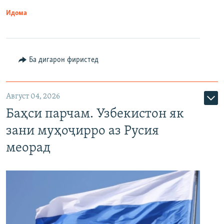
Идома
Ба дигарон фиристед
Август 04, 2026
Баҳси парчам. Узбекистон як
зани муҳоҷирро аз Русия
меорад