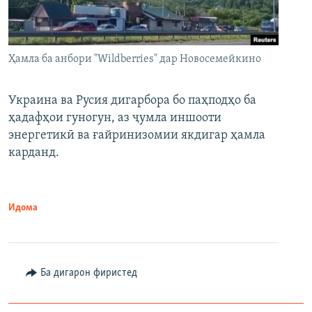
Ҳамла ба анбори "Wildberries" дар Новосемейкино
Украина ва Русия дигарбора бо паҳподҳо ба
ҳадафҳои гуногун, аз ҷумла иншооти
энергетикӣ ва ғайринизомии якдигар ҳамла
карданд.
Идома
Ба дигарон фиристед