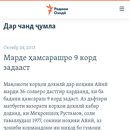
Пайвандҳои
дастрасӣ
Ҷаҳиш
Дар чанд ҷумла
ба
ГӮШАҲО
мояи
ГАПИ ОЗОД
СИЁСАТ
аслӣ
Октябр 24, 2013
РӮЗГОРИ МУҲОҶИР
Ҷаҳиш
ИҚТИСОД
Марде ҳамсарашро 9 корд
ба
САЛОМ, ХОҲАР
ҶОМЕА
феҳристи
задааст
ТАҲҚИҚОТ
ҚАЗИЯИ "КРОКУС"
аслӣ
Ҷаҳиш
ҶАНГ ДАР УКРАИНА
ОСИЁИ МАРКАЗӢ
Мақомоти корҳои дохилӣ дар ноҳияи Айнӣ
ба
марди 36-солаеро дастгир кардаанд, ки ба
НАЗАРИ МАРДУМ
ФАРҲАНГ
ҷустор
бадани ҳамсараш 9 корд задаст. Аз дафтари
ЧАНДРАСОНАӢ
МЕҲМОНИ ОЗОДӢ
БЛОГИСТОН
матбуоти вазорати корҳои дохилӣ хабар
доданд, ки Меҳроншоҳ Рустамов, соли
РӮЙХАТҲО
ВАРЗИШ
ОЗОДӢ ОНЛАЙН
ВИДЕО
таваллудаш 1977, сокини ноҳияи Айнӣ, аз
КИТОБҲОИ ОЗОДӢ
НИГОРИСТОН
ҷониби кормандони ин ниҳод бо гумони