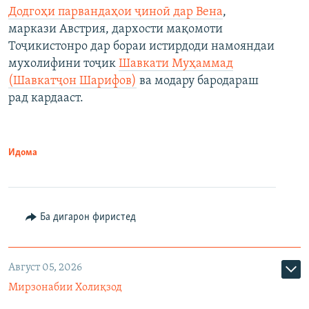
Додгоҳи парвандаҳои ҷиноӣ дар Вена
,
маркази Австрия, дархости мақомоти
Тоҷикистонро дар бораи истирдоди намояндаи
мухолифини тоҷик
Шавкати Муҳаммад
(Шавкатҷон Шарифов)
ва модару бародараш
рад кардааст.
Идома
Ба дигарон фиристед
Август 05, 2026
Мирзонабии Холиқзод