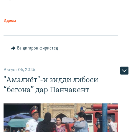
Идома
Ба дигарон фиристед
Август 05, 2026
"Амалиёт"-и зидди либоси
“бегона” дар Панҷакент