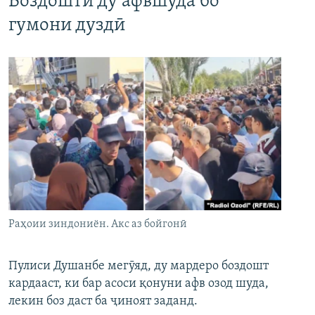
Боздошти ду афвшуда бо
гумони дуздӣ
Раҳоии зиндониён. Акс аз бойгонӣ
Пулиси Душанбе мегӯяд, ду мардеро боздошт
кардааст, ки бар асоси қонуни афв озод шуда,
лекин боз даст ба ҷиноят заданд.