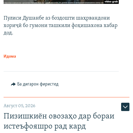
Пулиси Душанбе аз боздошти шаҳрвандони
хориҷӣ бо гумони ташкили фоҳишахона хабар
дод.
Идома
Ба дигарон фиристед
Август 05, 2026
Пизишкиён овозаҳо дар бораи
истеъфояшро рад кард