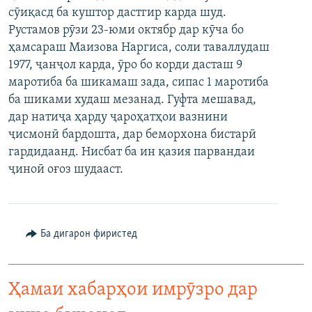
сӯиқасд ба куштор дастгир карда шуд.
ГУЗОРИШҲОИ РАДИОӢ
Русский
Рустамов рӯзи 23-юми октябр дар кӯча бо
ҳамсараш Маизова Наргиса, соли таваллудаш
ПАЙГИРӢ КУНЕД
1977, ҷанҷол карда, ӯро бо корди дасташ 9
маротиба ба шикамаш зада, сипас 1 маротиба
ба шиками худаш мезанад. Гуфта мешавад,
дар натиҷа ҳарду ҷароҳатҳои вазнини
ҷисмонӣ бардошта, дар беморхона бистарӣ
гардидаанд. Нисбат ба ин қазия парвандаи
Ҳамаи сомонаҳои RFE/RL
ҷиноӣ оғоз шудааст.
Ба дигарон фиристед
Ҳамаи хабарҳои имрӯзро дар