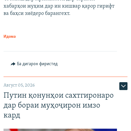
720p
хабарҳои муҳим дар ин кишвар қарор гирифт
720p
1080p
ва баҳси зиёдеро барангехт.
1080p
Идома
Ба дигарон фиристед
Август 05, 2026
Путин қонунҳои сахтгиронаро
дар бораи муҳоҷирон имзо
кард