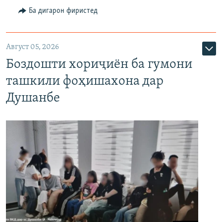
Ба дигарон фиристед
Август 05, 2026
Боздошти хориҷиён ба гумони
ташкили фоҳишахона дар
Душанбе