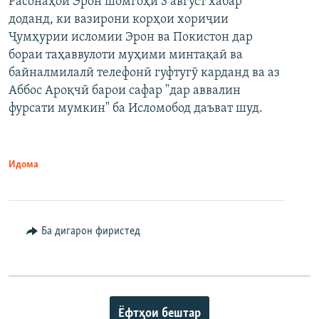
Расонаҳои Эрон шомгоҳи 3 август хабар
доданд, ки вазирони корҳои хориҷии
Ҷумҳурии исломии Эрон ва Покистон дар
бораи таҳаввулоти муҳими минтақаӣ ва
байналмилалӣ телефонӣ гуфтугӯ карданд ва аз
Аббос Ароқчӣ барои сафар "дар аввалин
фурсати мумкин" ба Исломобод даъват шуд.
Идома
Ба дигарон фиристед
Ёфтҳои бештар