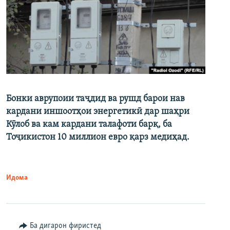
Бонки аврупоии таҷдид ва рушд барои нав
кардани иншоотҳои энергетикӣ дар шаҳри
Кӯлоб ва кам кардани талафоти барқ, ба
Тоҷикистон 10 миллион евро қарз медиҳад.
Идома
Ба дигарон фиристед