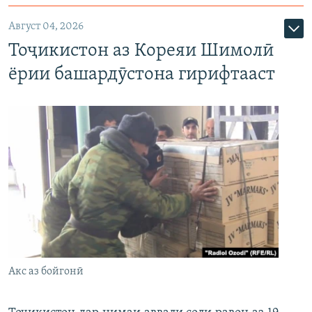
Август 04, 2026
Тоҷикистон аз Кореяи Шимолӣ
ёрии башардӯстона гирифтааст
Акс аз бойгонӣ