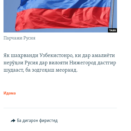
Парчами Русия
Як шаҳрванди Узбекистонро, ки дар амалиёти
нерӯҳои Русия дар вилояти Нижегород дастгир
шудааст, ба зодгоҳаш меоранд.
Идома
Ба дигарон фиристед