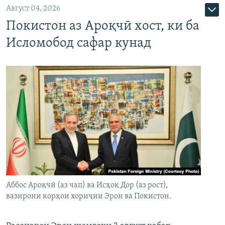
Август 04, 2026
Покистон аз Ароқчӣ хост, ки ба
Исломобод сафар кунад
Аббос Ароқчӣ (аз чап) ва Исҳоқ Дор (аз рост),
вазирони корҳои хориҷии Эрон ва Покистон.