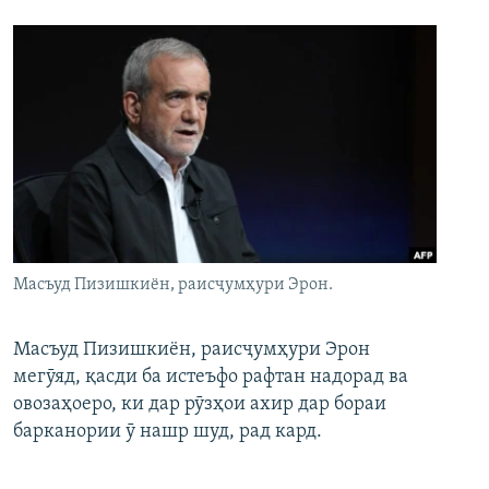
Масъуд Пизишкиён, раисҷумҳури Эрон.
Масъуд Пизишкиён, раисҷумҳури Эрон
мегӯяд, қасди ба истеъфо рафтан надорад ва
овозаҳоеро, ки дар рӯзҳои ахир дар бораи
барканории ӯ нашр шуд, рад кард.