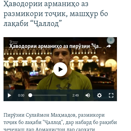
Ҳаводории арманиҳо аз
размикори тоҷик, машҳур бо
лақаби “Ҷаллод”
Ҳаводории арманиҳо аз пирӯзии "Ҷаллод"-и тоҷик
Феълан кор намекунад
Auto
0:00
2:49
240p
Пирӯзии Сулаймон Маҳмадов, размикори
360p
тоҷик бо лақаби "Ҷаллод", дар набард бо рақиби
480p
Auto
240p
360p
480p
чеченаш дар Арманистон дар сархати