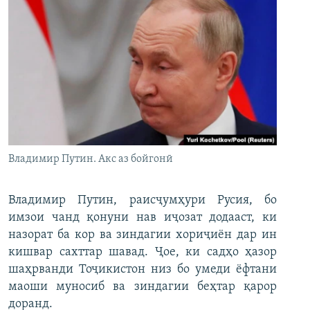
Владимир Путин. Акс аз бойгонӣ
Владимир Путин, раисҷумҳури Русия, бо
имзои чанд қонуни нав иҷозат додааст, ки
назорат ба кор ва зиндагии хориҷиён дар ин
кишвар сахттар шавад. Ҷое, ки садҳо ҳазор
шаҳрванди Тоҷикистон низ бо умеди ёфтани
маоши муносиб ва зиндагии беҳтар қарор
доранд.