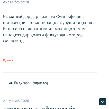
Акс аз бойгонӣ
Як мансабдор дар вилояти Суғд гуфтааст,
ширкатҳои сохтмонӣ ҳаққи фурӯши таҳхонаи
биноҳоро надоранд ва ин маконҳо ҳамчун
паноҳгоҳ дар ҳолати фавқулода истифода
мешаванд.
Идома
Ба дигарон фиристед
Август 06, 2026