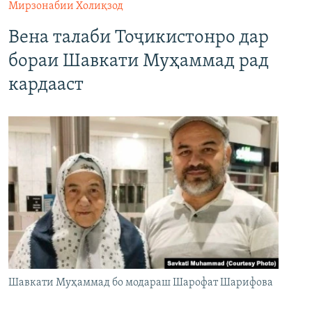
Мирзонабии Холиқзод
Вена талаби Тоҷикистонро дар
бораи Шавкати Муҳаммад рад
кардааст
Шавкати Муҳаммад бо модараш Шарофат Шарифова