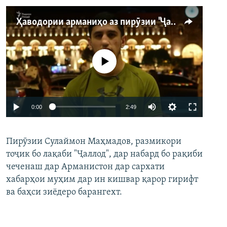
Ҳаводории арманиҳо аз пирӯзии "Ҷаллод"-и тоҷик
Феълан кор намекунад
Auto
0:00
2:49
240p
Пирӯзии Сулаймон Маҳмадов, размикори
360p
тоҷик бо лақаби "Ҷаллод", дар набард бо рақиби
480p
Auto
240p
360p
480p
чеченаш дар Арманистон дар сархати
720p
хабарҳои муҳим дар ин кишвар қарор гирифт
720p
1080p
ва баҳси зиёдеро барангехт.
1080p