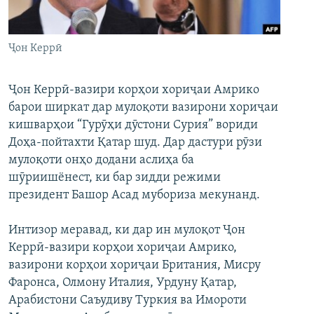
ГУЗОРИШҲОИ РАДИОӢ
Русский
Ҷон Керрӣ
ПАЙГИРӢ КУНЕД
Ҷон Керрӣ-вазири корҳои хориҷаи Амрико
барои ширкат дар мулоқоти вазирони хориҷаи
кишварҳои “Гурӯҳи дӯстони Сурия” вориди
Доҳа-пойтахти Қатар шуд. Дар дастури рӯзи
Ҳамаи сомонаҳои RFE/RL
мулоқоти онҳо додани аслиҳа ба
шӯриишёнест, ки бар зидди режими
президент Башор Асад мубориза мекунанд.
Интизор меравад, ки дар ин мулоқот Ҷон
Керрӣ-вазири корҳои хориҷаи Амрико,
вазирони корҳои хориҷаи Британия, Мисру
Фаронса, Олмону Италия, Урдуну Қатар,
Арабистони Саъудиву Туркия ва Имороти