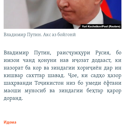
Владимир Путин. Акс аз бойгонӣ
Владимир Путин, раисҷумҳури Русия, бо
имзои чанд қонуни нав иҷозат додааст, ки
назорат ба кор ва зиндагии хориҷиён дар ин
кишвар сахттар шавад. Ҷое, ки садҳо ҳазор
шаҳрванди Тоҷикистон низ бо умеди ёфтани
маоши муносиб ва зиндагии беҳтар қарор
доранд.
Идома