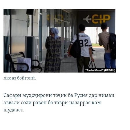
Акс аз бойгонӣ.
Сафари муҳоҷирони тоҷик ба Русия дар нимаи
аввали соли равон ба таври назаррас кам
шудааст.