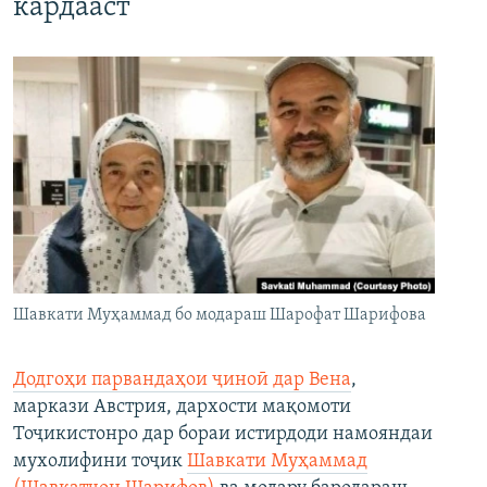
кардааст
Шавкати Муҳаммад бо модараш Шарофат Шарифова
Додгоҳи парвандаҳои ҷиноӣ дар Вена
,
маркази Австрия, дархости мақомоти
Тоҷикистонро дар бораи истирдоди намояндаи
мухолифини тоҷик
Шавкати Муҳаммад