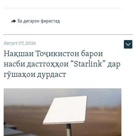
Ба дигарон фиристед
Август 07, 2026
Нақшаи Тоҷикистон барои
насби дастгоҳҳои “Starlink” дар
гӯшаҳои дурдаст