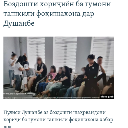
Боздошти хориҷиён ба гумони
ташкили фоҳишахона дар
Душанбе
Пулиси Душанбе аз боздошти шаҳрвандони
хориҷӣ бо гумони ташкили фоҳишахона хабар
дод.