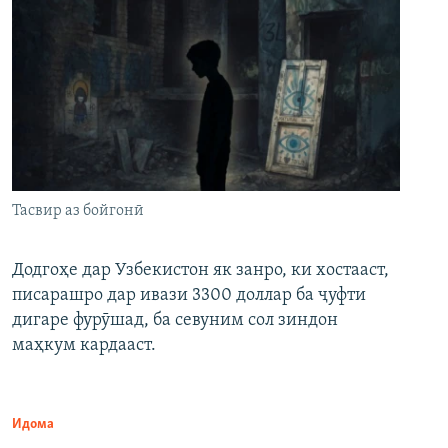
Тасвир аз бойгонӣ
Додгоҳе дар Узбекистон як занро, ки хостааст,
писарашро дар ивази 3300 доллар ба ҷуфти
дигаре фурӯшад, ба севуним сол зиндон
маҳкум кардааст.
Идома