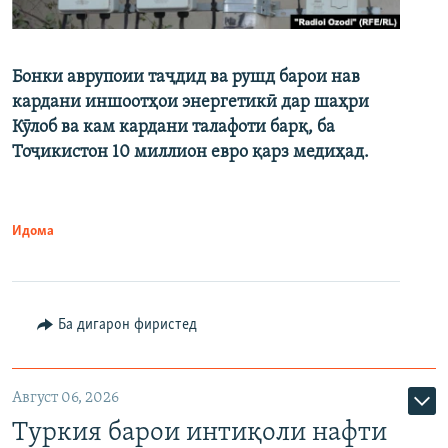
Бонки аврупоии таҷдид ва рушд барои нав
кардани иншоотҳои энергетикӣ дар шаҳри
Кӯлоб ва кам кардани талафоти барқ, ба
Тоҷикистон 10 миллион евро қарз медиҳад.
Идома
Ба дигарон фиристед
Август 06, 2026
Туркия барои интиқоли нафти