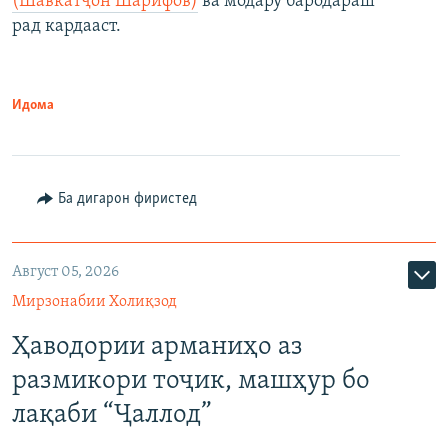
(Шавкатҷон Шарифов)
ва модару бародараш
рад кардааст.
Идома
Ба дигарон фиристед
Август 05, 2026
Мирзонабии Холиқзод
Ҳаводории арманиҳо аз
размикори тоҷик, машҳур бо
лақаби “Ҷаллод”