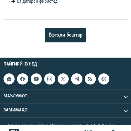
Ба дигарон фиристед
Ёфтҳои бештар
ПАЙГИРӢ КУНЕД
МАЪЛУМОТ
ЗАМИМАҲО
Радиои Аврупои Озод / Радиои Озодӣ © 2026 RFE/RL. Inc.