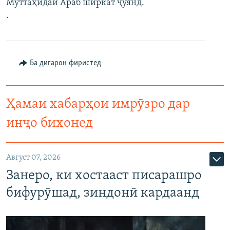
Муттаҳидаи Араб ширкат ҷӯянд.
.
Ба дигарон фиристед
Ҳамаи хабарҳои имрӯзро дар
инҷо бихонед
Август 07, 2026
Занеро, ки хостааст писарашро
бифурӯшад, зиндонӣ кардаанд