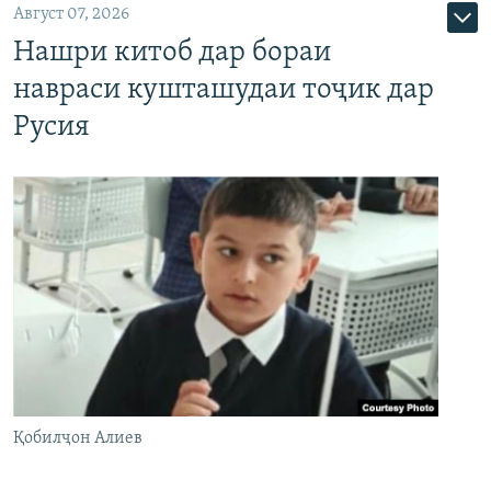
Август 07, 2026
Нашри китоб дар бораи
навраси кушташудаи тоҷик дар
Русия
Қобилҷон Алиев