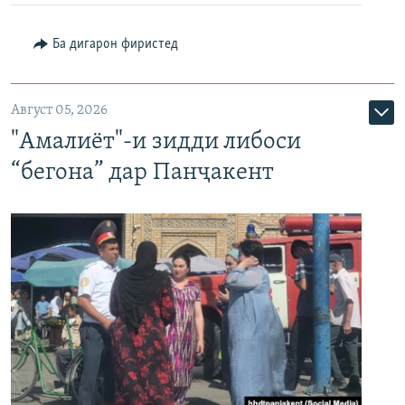
Ба дигарон фиристед
Август 05, 2026
"Амалиёт"-и зидди либоси
“бегона” дар Панҷакент