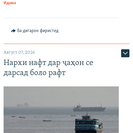
Идома
Ба дигарон фиристед
Август 07, 2026
Нархи нафт дар ҷаҳон се
дарсад боло рафт