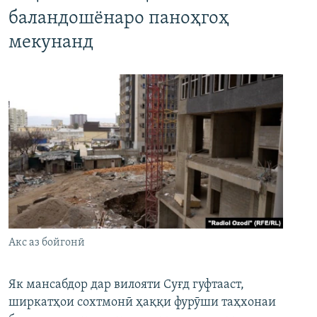
баландошёнаро паноҳгоҳ
мекунанд
Акс аз бойгонӣ
Як мансабдор дар вилояти Суғд гуфтааст,
ширкатҳои сохтмонӣ ҳаққи фурӯши таҳхонаи