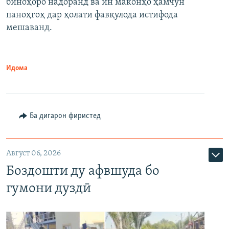
биноҳоро надоранд ва ин маконҳо ҳамчун
паноҳгоҳ дар ҳолати фавқулода истифода
мешаванд.
Идома
Ба дигарон фиристед
Август 06, 2026
Боздошти ду афвшуда бо
гумони дуздӣ