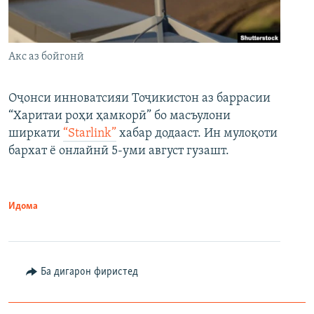
Акс аз бойгонӣ
Оҷонси инноватсияи Тоҷикистон аз баррасии
“Харитаи роҳи ҳамкорӣ” бо масъулони
ширкати
“Starlink”
хабар додааст. Ин мулоқоти
бархат ё онлайнӣ 5-уми август гузашт.
Идома
Ба дигарон фиристед