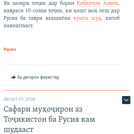
Як шоири тоҷик дар бораи
Қобилҷон Алиев
,
навраси 10-солаи тоҷик, ки ҳашт моҳ пеш дар
Русия ба таври ваҳшиёна
кушта шуд
, китоб
навиштааст.
Идома
Ба дигарон фиристед
Август 07, 2026
Сафари муҳоҷирон аз
Тоҷикистон ба Русия кам
шудааст