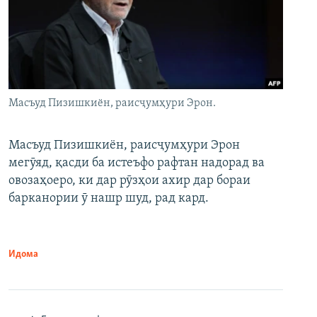
Масъуд Пизишкиён, раисҷумҳури Эрон.
Масъуд Пизишкиён, раисҷумҳури Эрон
мегӯяд, қасди ба истеъфо рафтан надорад ва
овозаҳоеро, ки дар рӯзҳои ахир дар бораи
барканории ӯ нашр шуд, рад кард.
Идома