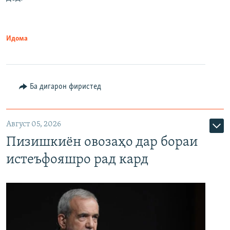
Идома
Ба дигарон фиристед
Август 05, 2026
Пизишкиён овозаҳо дар бораи
истеъфояшро рад кард