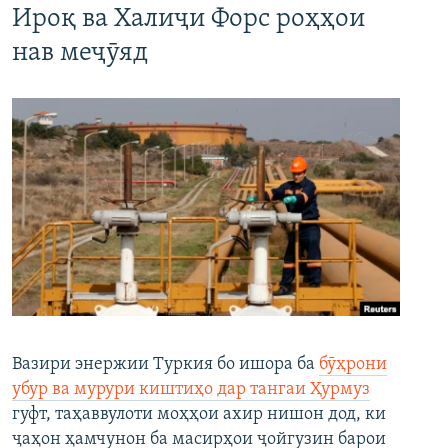
Ироқ ва Халиҷи Форс роҳҳои
нав меҷӯяд
Вазири энержии Туркия бо ишора ба
бӯҳрони
убур ва мурури киштиҳо дар тангаи Ҳурмуз
гуфт, таҳаввулоти моҳҳои ахир нишон дод, ки
ҷаҳон ҳамчунон ба масирҳои ҷойгузин барои