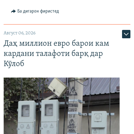
Ба дигарон фиристед
Август 06, 2026
Даҳ миллион евро барои кам
кардани талафоти барқ дар
Кӯлоб