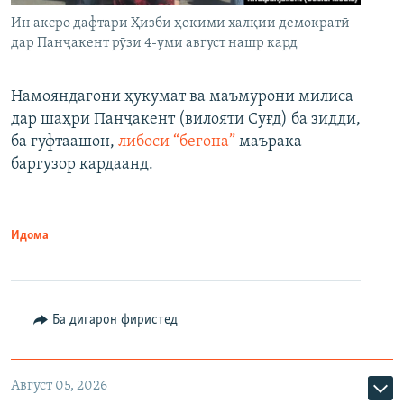
Ин аксро дафтари Ҳизби ҳокими халқии демократӣ
дар Панҷакент рӯзи 4-уми август нашр кард
Намояндагони ҳукумат ва маъмурони милиса
дар шаҳри Панҷакент (вилояти Суғд) ба зидди,
ба гуфтаашон,
либоси “бегона”
маърака
баргузор кардаанд.
Идома
Ба дигарон фиристед
Август 05, 2026