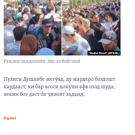
Раҳоии зиндониён. Акс аз бойгонӣ
Пулиси Душанбе мегӯяд, ду мардеро боздошт
кардааст, ки бар асоси қонуни афв озод шуда,
лекин боз даст ба ҷиноят заданд.
Идома