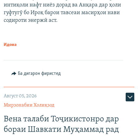
интиқоли нафт ниёз дорад ва Анқара дар ҳоли
гуфтугӯ бо Ироқ барои тавсеаи масирҳои нави
содироти энержӣ аст.
Идома
Ба дигарон фиристед
Август 05, 2026
Мирзонабии Холиқзод
Вена талаби Тоҷикистонро дар
бораи Шавкати Муҳаммад рад