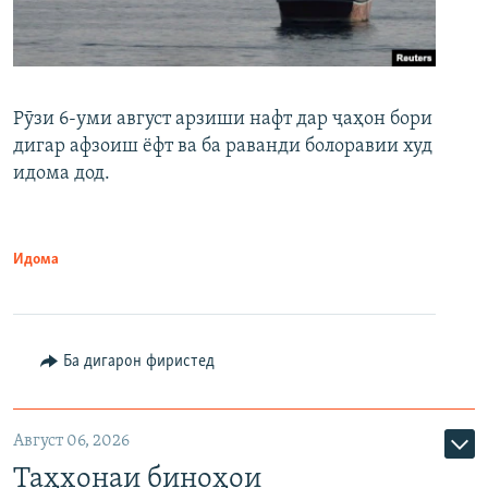
Рӯзи 6-уми август арзиши нафт дар ҷаҳон бори
дигар афзоиш ёфт ва ба раванди болоравии худ
идома дод.
Идома
Ба дигарон фиристед
Август 06, 2026
Таҳхонаи биноҳои