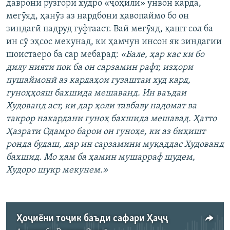
даврони рӯзгори худро «ҷоҳилӣ» унвон карда,
мегӯяд, ҳанӯз аз нардбони ҳавопаймо бо он
зиндагӣ падруд гуфтааст. Вай мегӯяд, ҳашт сол ба
ин сӯ эҳсос мекунад, ки ҳамчун инсон як зиндагии
шоистаеро ба сар мебарад:
«Бале, ҳар кас ки бо
дилу нияти пок ба он сарзамин рафт, изҳори
пушаймонӣ аз кардаҳои гузаштаи худ кард,
гуноҳҳояш бахшида мешаванд. Ин ваъдаи
Худованд аст, ки дар ҳоли тавбаву надомат ва
такрор накардани гуноҳ бахшида мешавад. Ҳатто
Ҳазрати Одамро барои он гуноҳе, ки аз биҳишт
ронда будаш, дар ин сарзамини муқаддас Худованд
бахшид. Мо ҳам ба ҳамин мушарраф шудем,
Худоро шукр мекунем.»
Ҳоҷиёни тоҷик баъди сафари Ҳаҷҷ