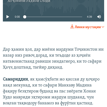
Аз ҷониби
Радиои Озодӣ
Феълан кор намекунад
0:00
4:39
Линки мустақим
Дар ҳамин ҳол, дар миёни мардуми Тоҷикистон ин
назар низ ривоҷ дорад, ки теъдоде аз ҳоҷиён
натавонистаанд равиши зиндагиеро, ки то сафари
Ҳаҷҷ доштанд, тағйир диҳанд.
Самариддин
, як ҳамсӯҳбати мо қиссаи ду ҳоҷиро
нақл мекунад, ки то сафари Маккаву Мадина
фақиру беэҳтиром буданд ва пас зиёрати Хонаи
Худо мавриди эҳтироми мардум шудаанд, чун
воқеан тақводору банамоз ва фурӯтан ҳастанд.