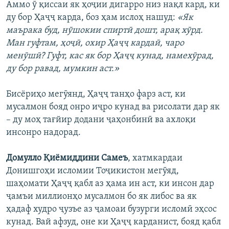
Аммо ӯ қиссаи як ҳоҷии дигарро низ нақл кард, ки
ду бор Ҳаҷҷ карда, боз ҳам ислоҳ нашуд:
«Як
маърака буд, нӯшокии спиртӣ дошт, арақ хӯрд.
Ман гуфтам, ҳоҷӣ, охир Ҳаҷҷ кардаӣ, чаро
менӯшӣ? Гуфт, кас як бор Ҳаҷҷ кунад, намехӯрад,
ду бор равад, мумкин аст.»
Бисёриҳо мегӯянд, Ҳаҷҷ танҳо фарз аст, ки
мусалмон бояд онро иҷро кунад ва рисолати дар як
– ду моҳ тағйир додани ҷаҳонбинӣ ва ахлоқи
инсонро надорад.
Домулло Қиёмиддини Самеъ
, хатмкардаи
Донишгоҳи исломии Тоҷикистон мегӯяд,
шаҳомати Ҳаҷҷ қабл аз ҳама ин аст, ки инсон дар
ҷамъи миллионҳо мусалмон бо як либос ва як
ҳадаф худро ҷузъе аз ҷамоаи бузурги исломӣ эҳсос
кунад. Вай афзуд, оне ки Ҳаҷҷ карданист, бояд қабл