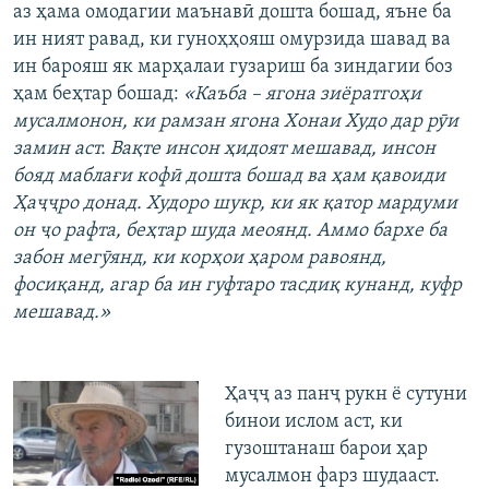
аз ҳама омодагии маънавӣ дошта бошад, яъне ба
ин ният равад, ки гуноҳҳояш омурзида шавад ва
ин барояш як марҳалаи гузариш ба зиндагии боз
ҳам беҳтар бошад:
«Каъба – ягона зиёратгоҳи
мусалмонон, ки рамзан ягона Хонаи Худо дар рӯи
замин аст. Вақте инсон ҳидоят мешавад, инсон
бояд маблағи кофӣ дошта бошад ва ҳам қавоиди
Ҳаҷҷро донад. Худоро шукр, ки як қатор мардуми
он ҷо рафта, беҳтар шуда меоянд. Аммо бархе ба
забон мегӯянд, ки корҳои ҳаром равоянд,
фосиқанд, агар ба ин гуфтаро тасдиқ кунанд, куфр
мешавад.»
Ҳаҷҷ аз панҷ рукн ё сутуни
бинои ислом аст, ки
гузоштанаш барои ҳар
мусалмон фарз шудааст.