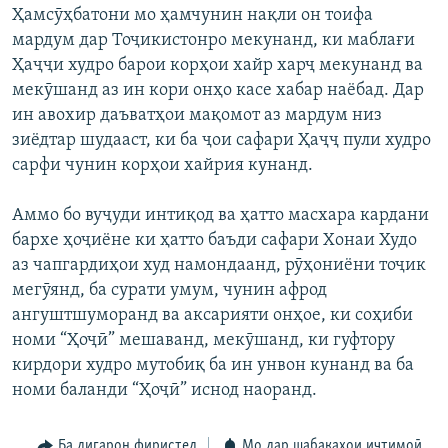
Ҳамсӯҳбатони мо ҳамчунин нақли он тоифа
мардум дар Тоҷикистонро мекунанд, ки маблағи
Ҳаҷҷи худро барои корҳои хайр харҷ мекунанд ва
мекӯшанд аз ин кори онҳо касе хабар наёбад. Дар
ин авохир даъватҳои мақомот аз мардум низ
зиёдтар шудааст, ки ба ҷои сафари Ҳаҷҷ пули худро
сарфи чунин корҳои хайрия кунанд.
Аммо бо вуҷуди интиқод ва ҳатто масхара кардани
бархе ҳоҷиёне ки ҳатто баъди сафари Хонаи Худо
аз чапгардиҳои худ намондаанд, рӯҳониёни тоҷик
мегӯянд, ба сурати умум, чунин афрод
ангуштшуморанд ва аксарияти онҳое, ки соҳиби
номи “Ҳоҷӣ” мешаванд, мекӯшанд, ки гуфтору
кирдори худро мутобиқ ба ин унвон кунанд ва ба
номи баланди “Ҳоҷӣ” иснод наоранд.
Ба дигарон фиристед
Мо дар шабакаҳои иҷтимоӣ