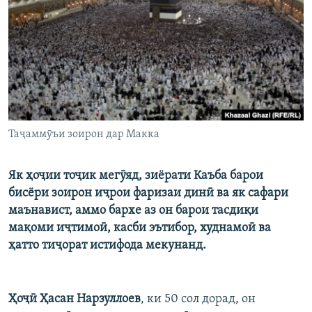
ГУЗОРИШҲОИ РАДИОӢ
Русский
ПАЙГИРӢ КУНЕД
Таҷаммӯъи зоирон дар Макка
Ҳамаи сомонаҳои RFE/RL
Як ҳоҷии тоҷик мегӯяд, зиёрати Каъба барои
бисёри зоирон иҷрои фаризаи динӣ ва як сафари
маънавист, аммо бархе аз он барои тасдиқи
мақоми иҷтимоӣ, касби эътибор, худнамоӣ ва
ҳатто тиҷорат истифода мекунанд.
Ҳоҷӣ Ҳасан Нарзуллоев
, ки 50 сол дорад, он