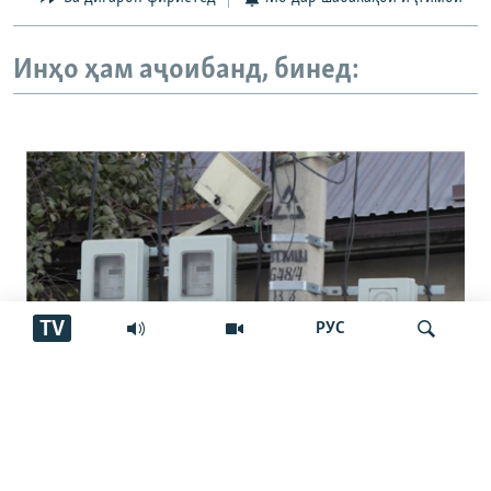
Инҳо ҳам аҷоибанд, бинед:
TV
РУС
Даҳ миллион евро барои кам кардани
Ҷустуҷӯ
талафоти барқ дар Кӯлоб