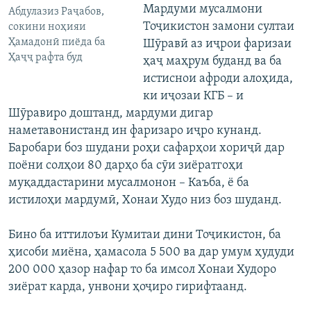
Мардуми мусалмони
Абдулазиз Раҷабов,
Тоҷикистон замони султаи
сокини ноҳияи
Ҳамадонӣ пиёда ба
Шӯравӣ аз иҷрои фаризаи
Ҳаҷҷ рафта буд
ҳаҷ маҳрум буданд ва ба
истиснои афроди алоҳида,
ки иҷозаи КГБ – и
Шӯравиро доштанд, мардуми дигар
наметавонистанд ин фаризаро иҷро кунанд.
Баробари боз шудани роҳи сафарҳои хориҷӣ дар
поёни солҳои 80 дарҳо ба сӯи зиёратгоҳи
муқаддастарини мусалмонон – Каъба, ё ба
истилоҳи мардумӣ, Хонаи Худо низ боз шуданд.
Бино ба иттилоъи Кумитаи дини Тоҷикистон, ба
ҳисоби миёна, ҳамасола 5 500 ва дар умум ҳудуди
200 000 ҳазор нафар то ба имсол Хонаи Худоро
зиёрат карда, унвони ҳоҷиро гирифтаанд.