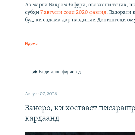
Аз марги Баҳром Ғафурӣ, овозхони тоҷик, ш
субҳи
7 августи соли 2020 фавтид
. Вазорати
буд, ки садама дар наздикии Донишгоҳи ом
Идома
Ба дигарон фиристед
Август 07, 2026
Занеро, ки хостааст писараш
кардаанд