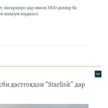
ст, писарашро дар ивази 3300 доллар ба
он маҳкум кардааст.
би дастгоҳҳои “Starlink” дар