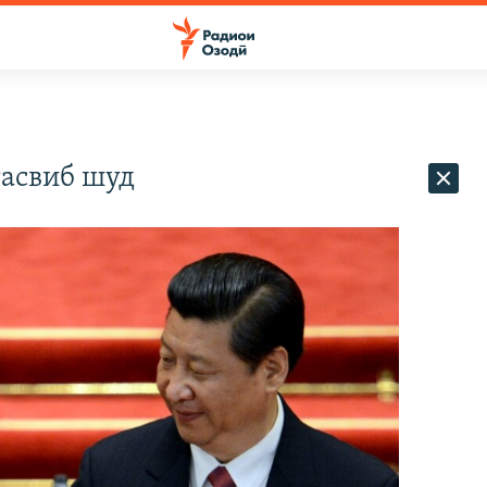
тасвиб шуд