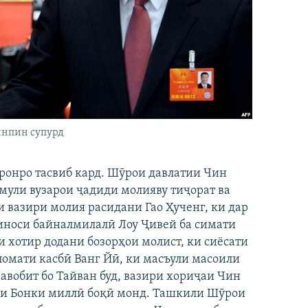
Ҷинпин супурд
ронро тасвиб кард. Шӯрои давлатии Чин
мули вузарои ҷадиди молияву тиҷорат ва
 вазири молия расидани Гао Ҳученг, ки дар
шиноси байналмилалӣ Лоу Ҷивей ба симати
 хотир додани бозорҳои молист, ки сиёсати
ломати касбӣ Ванг Йӣ, ки масъули масоили
авобит бо Тайван буд, вазири хориҷаи Чин
си Бонки миллӣ боқӣ монд. Ташкили Шӯрои