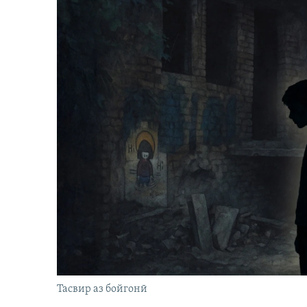
Тасвир аз бойгонӣ