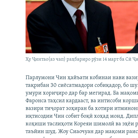
ГУЗОРИШҲОИ РАДИОӢ
Ҳу Ҷинтао(аз чап) раҳбариро рӯзи 14 март ба Сӣ 
Парлумони Чин ҳайъати кобинаи нави вази
тақрибан 30 сиёсатмадори собиқадор, бо шу
умури хориҷиро дар бар мегирад. Ба мақоми
Фаронса таҳсил кардааст, ва интисоби кор
вазири тиҷорат зоҳиран ба хотири итминони
иқтисодии Чин собит боқӣ хоҳад монд. Дип
коҳиши таслиҳоти Кореяи шимолӣ ва эҳёи р
таъйин шуд. Жоу Сиаочуан дар мақоми раи