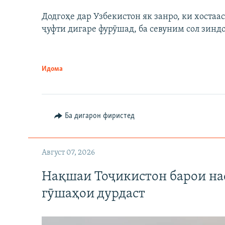
Додгоҳе дар Узбекистон як занро, ки хостаа
ҷуфти дигаре фурӯшад, ба севуним сол зинд
Идома
Ба дигарон фиристед
Август 07, 2026
Нақшаи Тоҷикистон барои нас
гӯшаҳои дурдаст