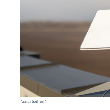
Акс аз бойгонӣ