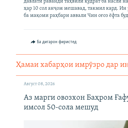
давлатӣ раванди таҳвили қудрат ба насли 
ҳар 10 сол анҷом мешавад, такмил кард. Ин
ба мақоми раҳбари аввали Чин оғоз ёфта буд
Ба дигарон фиристед
Ҳамаи хабарҳои имрӯзро дар и
Август 08, 2026
Аз марги овозхон Баҳром Ғаф
имсол 50-сола мешуд