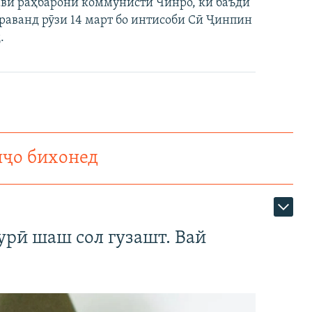
нави раҳбарони коммунисти Чинро, ки баъди
 раванд рӯзи 14 март бо интисоби Сӣ Ҷинпин
.
нҷо бихонед
урӣ шаш сол гузашт. Вай