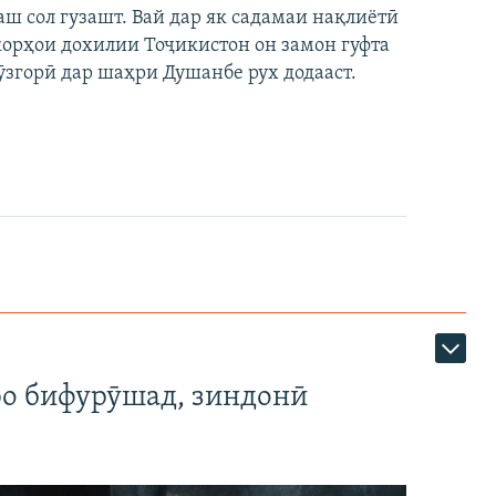
аш сол гузашт. Вай дар як садамаи нақлиётӣ
 корҳои дохилии Тоҷикистон он замон гуфта
ӯзгорӣ дар шаҳри Душанбе рух додааст.
ро бифурӯшад, зиндонӣ