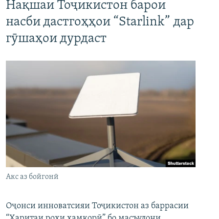
Нақшаи Тоҷикистон барои
насби дастгоҳҳои “Starlink” дар
гӯшаҳои дурдаст
Акс аз бойгонӣ
Оҷонси инноватсияи Тоҷикистон аз баррасии
“Харитаи роҳи ҳамкорӣ” бо масъулони