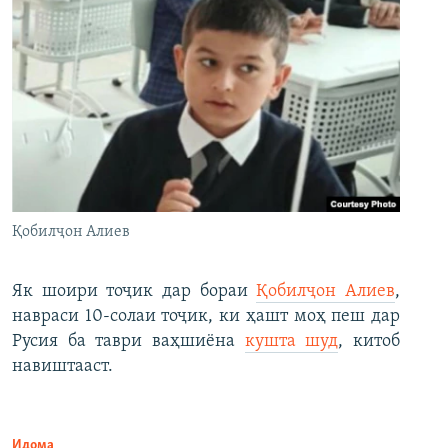
Қобилҷон Алиев
Як шоири тоҷик дар бораи
Қобилҷон Алиев
,
навраси 10-солаи тоҷик, ки ҳашт моҳ пеш дар
Русия ба таври ваҳшиёна
кушта шуд
, китоб
навиштааст.
Идома