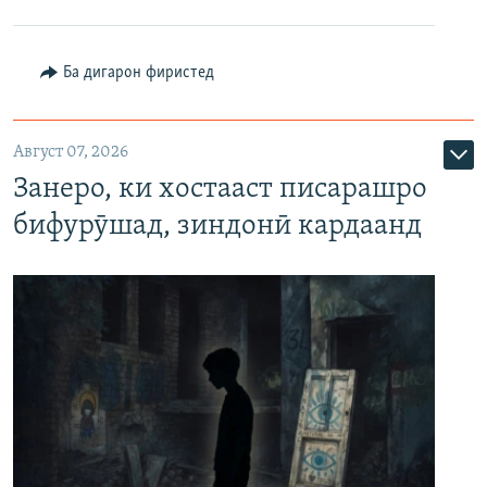
Ба дигарон фиристед
Август 07, 2026
Занеро, ки хостааст писарашро
бифурӯшад, зиндонӣ кардаанд