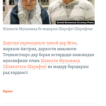
Шавкати Муҳаммад бо модараш Шарофат Шарифова
Додгоҳи парвандаҳои ҷиноӣ дар Вена
,
маркази Австрия, дархости мақомоти
Тоҷикистонро дар бораи истирдоди намояндаи
мухолифини тоҷик
Шавкати Муҳаммад
(Шавкатҷон Шарифов)
ва модару бародараш
рад кардааст.
Идома