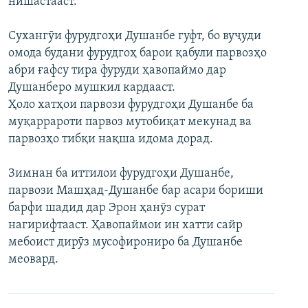
нишастааст.
ГУЗОРИШҲОИ РАДИОӢ
Русский
Сухангӯи фурудгоҳи Душанбе гуфт, бо вуҷуди
омода будани фурудгоҳ барои қабули парвозҳо
ПАЙГИРӢ КУНЕД
абри ғафсу тира фуруди ҳавопаймо дар
Душанберо мушкил кардааст.
Ҳоло хатҳои парвози фурудгоҳи Душанбе ба
муқаррароти парвоз мутобиқат мекунад ва
парвозҳо тибқи нақша идома дорад.
Ҳамаи сомонаҳои RFE/RL
Зимнан ба иттилои фурудгоҳи Душанбе,
парвози Машҳад-Душанбе бар асари бориши
барфи шадид дар Эрон ҳанӯз сурат
нагирифтааст. Ҳавопаймои ин хатти сайр
мебоист дирӯз мусофирониро ба Душанбе
меовард.