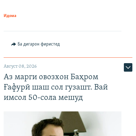
Идома
Ба дигарон фиристед
Август 08, 2026
Аз марги овозхон Баҳром
Ғафурӣ шаш сол гузашт. Вай
имсол 50-сола мешуд