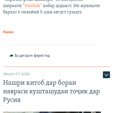
ширкати
“Starlink”
хабар додааст. Ин мулоқоти
бархат ё онлайнӣ 5-уми август гузашт.
Идома
Ба дигарон фиристед
Август 07, 2026
Нашри китоб дар бораи
навраси кушташудаи тоҷик дар
Русия