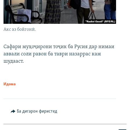
Акс аз бойгонӣ.
Сафари муҳоҷирони тоҷик ба Русия дар нимаи
аввали соли равон ба таври назаррас кам
шудааст.
Идома
Ба дигарон фиристед