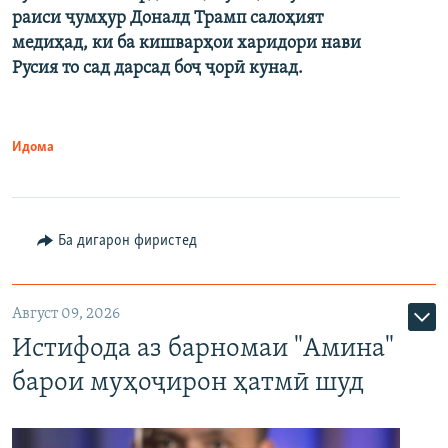
раиси ҷумҳур Доналд Трамп салоҳият
медиҳад, ки ба кишварҳои харидори нави
Русия то сад дарсад боҷ ҷорӣ кунад.
Идома
Ба дигарон фиристед
Август 09, 2026
Истифода аз барномаи "Амина"
барои муҳоҷирон ҳатмӣ шуд