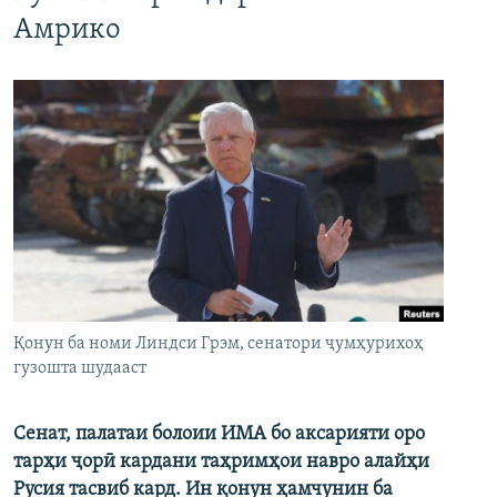
Амрико
Қонун ба номи Линдси Грэм, сенатори ҷумҳурихоҳ
гузошта шудааст
Сенат, палатаи болоии ИМА бо аксарияти оро
тарҳи ҷорӣ кардани таҳримҳои навро алайҳи
Русия тасвиб кард. Ин қонун ҳамчунин ба