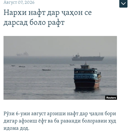
Август 07, 2026
Нархи нафт дар ҷаҳон се
дарсад боло рафт
Рӯзи 6-уми август арзиши нафт дар ҷаҳон бори
дигар афзоиш ёфт ва ба раванди болоравии худ
идома дод.