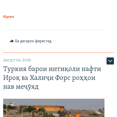
Идома
Ба дигарон фиристед
Август 06, 2026
Туркия барои интиқоли нафти
Ироқ ва Халиҷи Форс роҳҳои
нав меҷӯяд