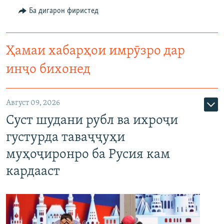
Ба дигарон фиристед
Ҳамаи хабарҳои имрӯзро дар
инҷо бихонед
Август 09, 2026
Суст шудани рубл ва ихроҷи
густурда таваҷҷуҳи
муҳоҷиронро ба Русия кам
кардааст