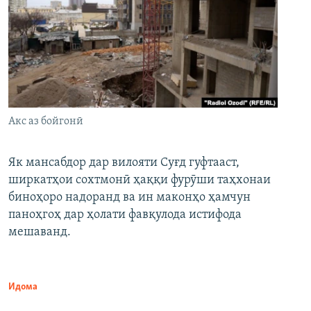
Акс аз бойгонӣ
Як мансабдор дар вилояти Суғд гуфтааст,
ширкатҳои сохтмонӣ ҳаққи фурӯши таҳхонаи
биноҳоро надоранд ва ин маконҳо ҳамчун
паноҳгоҳ дар ҳолати фавқулода истифода
мешаванд.
Идома