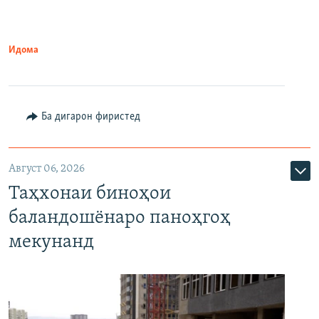
Идома
Ба дигарон фиристед
Август 06, 2026
Таҳхонаи биноҳои
баландошёнаро паноҳгоҳ
мекунанд