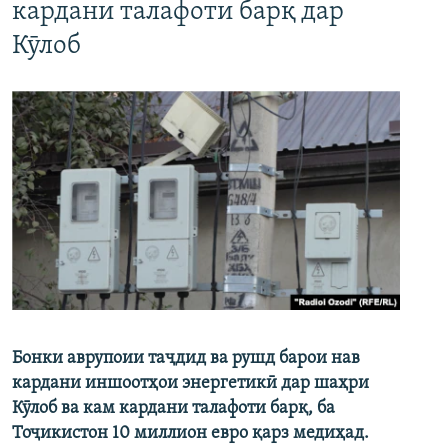
кардани талафоти барқ дар
Кӯлоб
Бонки аврупоии таҷдид ва рушд барои нав
кардани иншоотҳои энергетикӣ дар шаҳри
Кӯлоб ва кам кардани талафоти барқ, ба
Тоҷикистон 10 миллион евро қарз медиҳад.