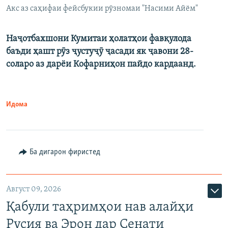
Акс аз саҳифаи фейсбукии рӯзномаи "Насими Айём"
Наҷотбахшони Кумитаи ҳолатҳои фавқулода
баъди ҳашт рӯз ҷустуҷӯ ҷасади як ҷавони 28-
соларо аз дарёи Кофарниҳон пайдо кардаанд.
Идома
Ба дигарон фиристед
Август 09, 2026
Қабули таҳримҳои нав алайҳи
Русия ва Эрон дар Сенати