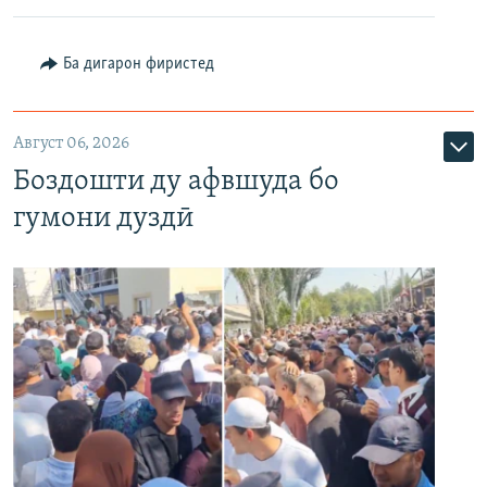
Ба дигарон фиристед
Август 06, 2026
Боздошти ду афвшуда бо
гумони дуздӣ