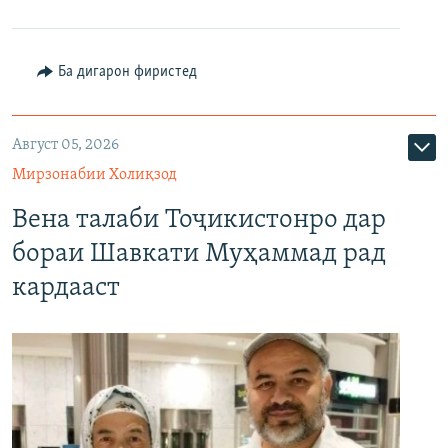
Ба дигарон фиристед
Август 05, 2026
Мирзонабии Холиқзод
Вена талаби Тоҷикистонро дар
бораи Шавкати Муҳаммад рад
кардааст