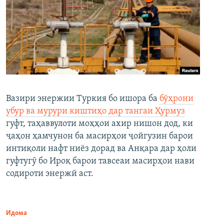
Вазири энержии Туркия бо ишора ба
бӯҳрони
убур ва мурури киштиҳо дар тангаи Ҳурмуз
гуфт, таҳаввулоти моҳҳои ахир нишон дод, ки
ҷаҳон ҳамчунон ба масирҳои ҷойгузин барои
интиқоли нафт ниёз дорад ва Анқара дар ҳоли
гуфтугӯ бо Ироқ барои тавсеаи масирҳои нави
содироти энержӣ аст.
Идома