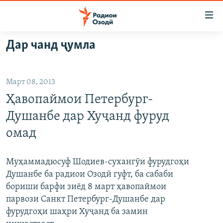
Пайвандҳои
дастрасӣ
Ҷаҳиш
Дар чанд ҷумла
ба
ГӮШАҲО
мояи
ГАПИ ОЗОД
СИЁСАТ
аслӣ
Март 08, 2013
РӮЗГОРИ МУҲОҶИР
Ҷаҳиш
ИҚТИСОД
Ҳавопаймои Петербург-
ба
САЛОМ, ХОҲАР
ҶОМЕА
феҳристи
Душанбе дар Хуҷанд фуруд
ТАҲҚИҚОТ
ҚАЗИЯИ "КРОКУС"
аслӣ
омад
Ҷаҳиш
ҶАНГ ДАР УКРАИНА
ОСИЁИ МАРКАЗӢ
ба
НАЗАРИ МАРДУМ
ФАРҲАНГ
Муҳаммадюсуф Шодиев-сухангӯи фурудгоҳи
ҷустор
Душанбе ба радиои Озодӣ гуфт, ба сабаби
ЧАНДРАСОНАӢ
МЕҲМОНИ ОЗОДӢ
БЛОГИСТОН
бориши барфи зиёд 8 март ҳавопаймои
РӮЙХАТҲО
ВАРЗИШ
ОЗОДӢ ОНЛАЙН
ВИДЕО
парвози Санкт Петербург-Душанбе дар
фурудгоҳи шаҳри Хуҷанд ба замин
КИТОБҲОИ ОЗОДӢ
НИГОРИСТОН