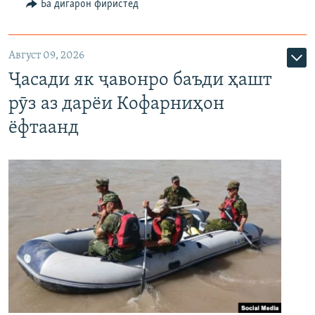
Ба дигарон фиристед
Август 09, 2026
Ҷасади як ҷавонро баъди ҳашт
рӯз аз дарёи Кофарниҳон
ёфтаанд