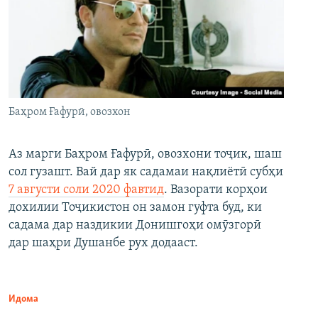
Баҳром Ғафурӣ, овозхон
Аз марги Баҳром Ғафурӣ, овозхони тоҷик, шаш
сол гузашт. Вай дар як садамаи нақлиётӣ субҳи
7 августи соли 2020 фавтид
. Вазорати корҳои
дохилии Тоҷикистон он замон гуфта буд, ки
садама дар наздикии Донишгоҳи омӯзгорӣ
дар шаҳри Душанбе рух додааст.
Идома