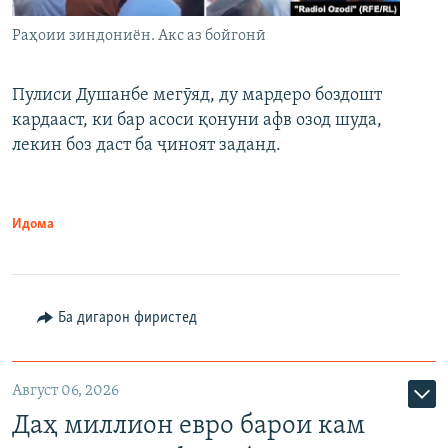
Раҳоии зиндониён. Акс аз бойгонӣ
Пулиси Душанбе мегӯяд, ду мардеро боздошт
кардааст, ки бар асоси қонуни афв озод шуда,
лекин боз даст ба ҷиноят заданд.
Идома
Ба дигарон фиристед
Август 06, 2026
Даҳ миллион евро барои кам