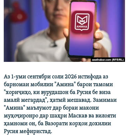
Аз 1-уми сентябри соли 2026 истифода аз
барномаи мобилии "Амина" барои тамоми
"хориҷиҳо, ки вурудашон ба Русия бе виза
амалӣ мегардад", ҳатмӣ мешавад. Замимаи
"Амина" маълумот дар бораи макони
муҳоҷиронро дар шаҳри Маскав ва вилояти
ҳамноми он, ба Вазорати корҳои дохилии
Русия мефиристад.