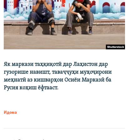
Як маркази таҳқиқотӣ дар Лаҳистон дар
гузорише навишт, таваҷҷуҳи муҳоҷирони
меҳнатӣ аз кишварҳои Осиёи Марказӣ ба
Русия коҳиш ёфтааст.
Идома