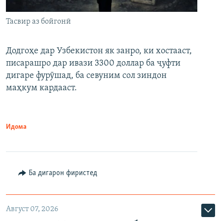
Тасвир аз бойгонӣ
Додгоҳе дар Узбекистон як занро, ки хостааст,
писарашро дар ивази 3300 доллар ба ҷуфти
дигаре фурӯшад, ба севуним сол зиндон
маҳкум кардааст.
Идома
Ба дигарон фиристед
Август 07, 2026