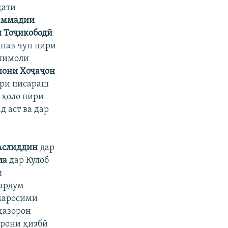
қати
аммадии
 Тоҷикободӣ
нав чун пири
 шимоли
они Хоҷаҷон
ёри писараш
 ҳоло пири
 аст ва дар
Аслиддин
дар
ла
дар Кӯлоб
и
ардум
маросими
ҳазорон
орони ҳизбӣ