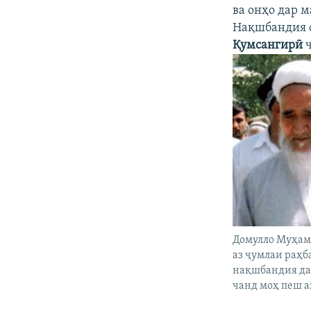
ва онҳо дар 
Нақшбандия ф
Қумсангирӣ
ч
Домулло Муҳа
аз ҷумлаи раҳ
нақшбандия дар
чанд моҳ пеш а