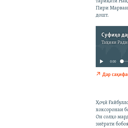
тариқати Нақ
Пири Марванд
дошт.
Суфиҳо да
Таҳияи
Ради
0:00
Дар саҳифа
Ҳоҷӣ Ғайбулл
хоксоронаи б
Он солҳо мар
зиёрати боб