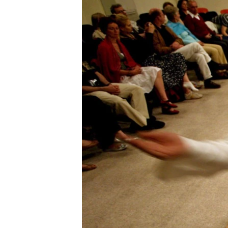
ГУЗОРИШҲОИ РАДИОӢ