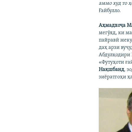
аммо худ то ҳ
Ғайбулло.
Аҳмадхоҷа М
мегӯяд, ки м
пайравӣ меку
даҳ арзи вуҷ
Абдулқодири 
«Футуҳоти ға
Нақшбанд
, з
зиёратгоҳи ҳ