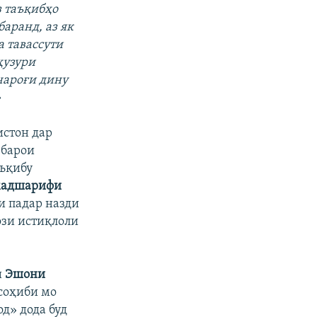
з
таъқибҳо
баранд
,
аз
як
а
тавассути
ҳузури
чароғи
дину
»
истон дар
 барои
аъқибу
мадшарифи
и падар назди
ози истиқлоли
и
Эшони
соҳиби мо
д» дода буд