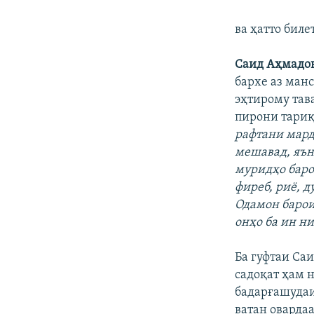
ва ҳатто биле
Саид Аҳмадов
бархе аз ман
эҳтирому тав
пирони тариқ
рафтани мард
мешавад, яън
муридҳо баро
фиреб, риё, 
Одамон барои
онҳо ба ин ни
Ба гуфтаи Са
садоқат ҳам 
бадарғашудаи
ватан оварда