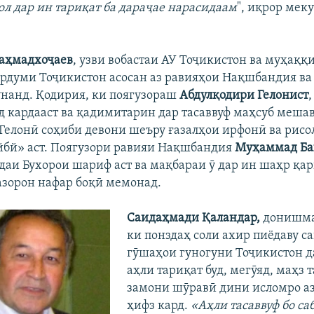
ол дар ин тариқат ба дараҷае нарасидаам
", иқрор мек
аҳмадхоҷаев
, узви вобастаи АУ Тоҷикистон ва муҳаққи
ардуми Тоҷикистон асосан аз равияҳои Нақшбандия ва
нанд. Қодирия, ки поягузораш
Абдулқодири Гелонист
уд кардааст ва қадимитарин дар тасаввуф маҳсуб мешав
Гелонӣ соҳиби девони шеъру ғазалҳои ирфонӣ ва рисо
йбй» аст. Поягузори равияи Нақшбандия
Муҳаммад Ба
одаи Бухорои шариф аст ва мақбараи ӯ дар ин шаҳр қар
азорон нафар боқӣ мемонад.
Саидаҳмади Қаландар,
донишма
ки понздаҳ соли ахир пиёдаву са
гӯшаҳои гуногуни Тоҷикистон д
аҳли тариқат буд, мегӯяд, маҳз 
замони шӯравӣ дини исломро а
ҳифз кард.
«
Аҳли
тасаввуф
бо
са