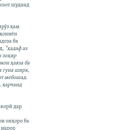
озот шуданд
мрӯз ҳам
ӯҳониён
доза ба
д,
“ҳадаф аз
ш зоҳир
мон ҳавза ба
а гуна ширк,
шт мебошад.
, ҳарчанд
зкорӣ дар
ои онҳоро ба
 иқрор