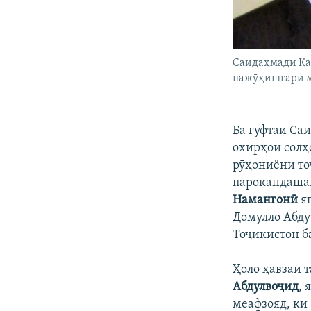
Саидаҳмади Қа
пажӯҳишгари 
Ба гуфтаи Са
охирҳои солҳ
рӯҳониёни то
парокандаша
Намангонӣ
я
Домулло Абду
Тоҷикистон б
Ҳоло ҳавзаи 
Абдулвоҷид
, 
меафзояд, ки