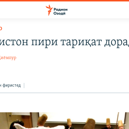
О
истон пири тариқат дора
Қиёмпур
3
н фиристед