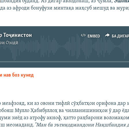
шбандия буданд. Аз дигар авлодонаш, аз ҷумла,
Эшон
а аз афроди бонуфузи минтақа маҳсуб мешуд ва мури
р Тоҷикистон
EMBED
БА ДИГА
ои Озодӣ
Феълан кор намекунад
и нав боз кунед
EMBED
БА ДИГАРОН 
о меафзояд, ки аз овони тифлӣ сӯҳбатҳои орифона дар
обояш Мулло Ҳабибуллоҳ ва чилланишиниҳои ӯ дар ёд
думи зиёд аз атрофу акноф, ҳатто раҳбарони воломақом
ояш меомаданд
."Ман ба эътиқодмандони Нақшбандия д