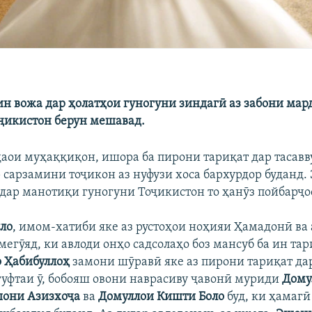
 ин вожа дар ҳолатҳои гуногуни зиндагӣ аз забони ма
ҷикистон берун мешавад.
даои муҳаққиқон, ишора ба пирони тариқат дар тасавву
 сарзамини тоҷикон аз нуфузи хоса бархурдор буданд.
 дар манотиқи гуногуни Тоҷикистон то ҳанӯз пойбарҷо
лло
, имом-хатиби яке аз рустоҳои ноҳияи Ҳамадонӣ ва
гӯяд, ки авлоди онҳо садсолаҳо боз мансуб ба ин тари
 Ҳабибуллоҳ
замони шӯравӣ яке аз пирони тариқат д
 гуфтаи ӯ, бобояш овони наврасиву ҷавонӣ муриди
Дому
они Азизхоҷа
ва
Домуллои Кишти Боло
буд, ки ҳамагӣ