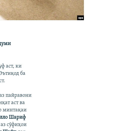
рдуми
ф аст, ки
 Эътиқод ба
ст.
 аз пайравони
қат аст ва
ар минтақаи
лло Шариф
 аз сӯфиҳои