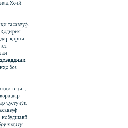
унад Ҳоҷӣ
қи тасаввуф,
 Қодирия
, дар қарни
ад.
лаи
ҳоваддини
нҳо боз
нди тоҷик,
вора дар
ар ҷустуҷӯи
тасаввуф
з нобудшавӣ
бру
тоқату