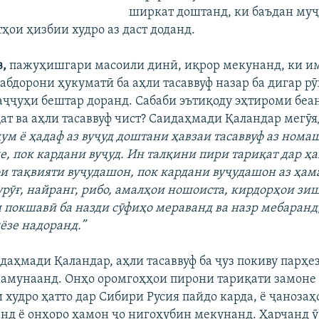
ширкат доштанд, ки баъдан муҷ
тҳои ҳизбии худро аз даст доданд.
,
пажуҳишгари масоили динӣ, иқрор мекунанд, ки и
сабдорони ҳукуматӣ ба аҳли тасаввуф назар ба дигар р
аҷҷуҳи бештар доранд. Сабаби эътиқоду эҳтироми беан
ат ва аҳли тасаввуф чист? Саидаҳмади Қаландар мегӯя
ум ё ҳадаф аз вуҷуд доштани ҳавзаи тасаввуф аз нома
е, пок кардани вуҷуд. Ин талқини пири тариқат дар ҳа
и тақвияти вуҷудашон, пок кардани вуҷудашон аз ҳам
дурӯғ, найранг, рибо, амалҳои ношоиста, кирдорҳои зи
 покшавӣ ба назди сӯфиҳо мераванд ва назр мебаранд
ёзе надоранд.”
идаҳмади Қаландар, аҳли тасаввуф ба ҷуз покиву парҳе
намунаанд. Онҳо оромгоҳҳои пирони тариқати замоне
 худро ҳатто дар Сибири Русия пайдо карда, ё ҷанозаҳ
анд ё онҳоро ҳамон ҷо нигоҳубин мекунанд. Ҳарчанд ӯ