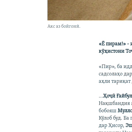
Акс аз бойгонӣ.
«Ё пирам!» -
кӯҳистони То
«Пир», ба ид
садсолаҳо дар
аҳли тариқат
...
Ҳоҷӣ Ғайбу
Нақшбандия ме
бобояш
Мулло
Кӯлоб буд. Ба
дар Ҳисор,
Эш