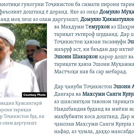
манотиқи гуногуни Тоҷикистон ба симати пирони тари
аъолият доштанд ё доранд. Яке аз онҳо
Домулло Муҳ
анд моҳ пеш аз олам даргузашт,
Домулло Ҳикматуллои
ва Махдуми
Т
емурхон
аз Шаҳри
тариқат эътироф шудаанд. Дар
Тоҷикистон ҳавзаи тасаввуфи
Эш
маъруф аст, ки баъдан дар ихти
Эшони Шакархон
қарор дошт ва
тариқати ҳавза Эшони Муҳаммад
Мастчоҳи нав ба сар мебарад.
Дар ҷануби Тоҷикистон
Эшони 
Данғара ва
Махсуми Санги Кулу
аз шахсиятҳои тавонои тариқат
ммадии Қумсангирӣ
Нақшбандия буданд ва миёни м
барони тариқаи
маҳбубияти хоса доштанд. Дар 
 Тоҷикистон буд, ки
з олам даргузашт.
ҷанозаи Махсуми Санги Кулула 
нафар, аз ҷумла, даҳҳо мансабд