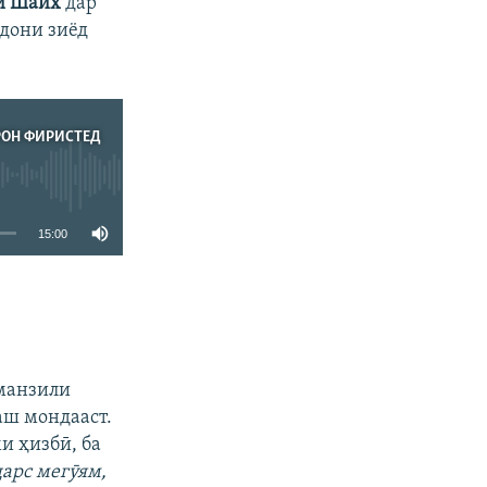
и Шайх
дар
дони зиёд
РОН ФИРИСТЕД
15:00
ФИРИСТЕД
 манзили
аш мондааст.
и ҳизбӣ, ба
арс мегӯям,