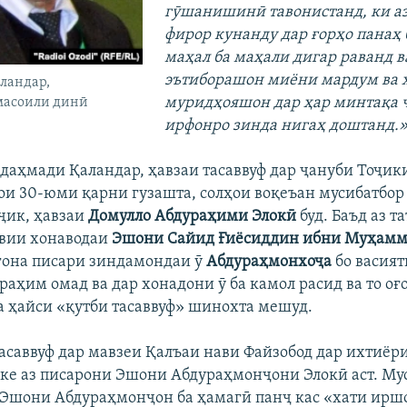
гӯшанишинӣ
тавонистанд
,
ки
а
фирор
кунанду
дар
ғорҳо
панаҳ
маҳал
ба
маҳали
дигар
раванд
в
эътиборашон
миёни
мардум
ва
ландар,
муридҳояшон
дар
ҳар
минтақа
масоили динӣ
ирфонро
зинда
нигаҳ
доштанд
.
идаҳмади Қаландар, ҳавзаи тасаввуф дар ҷануби Тоҷик
ои 30-юми қарни гузашта, солҳои воқеъан мусибатбор
ҷик, ҳавзаи
Домулло Абдураҳими Элокӣ
буд. Баъд аз т
вии хонаводаи
Эшони Сайид Ғиёсиддин ибни Муҳам
гона писари зиндамондаи ӯ
Абдураҳмонхоҷа
бо васият
раҳим омад ва дар хонадони ӯ ба камол расид ва то оғ
а ҳайси «қутби тасаввуф» шинохта мешуд.
тасаввуф дар мавзеи Қалъаи нави Файзобод дар ихтиёр
яке аз писарони Эшони Абдураҳмонҷони Элокӣ аст. Му
 Эшони Абдураҳмонҷон ба ҳамагӣ панҷ кас «хати иршо