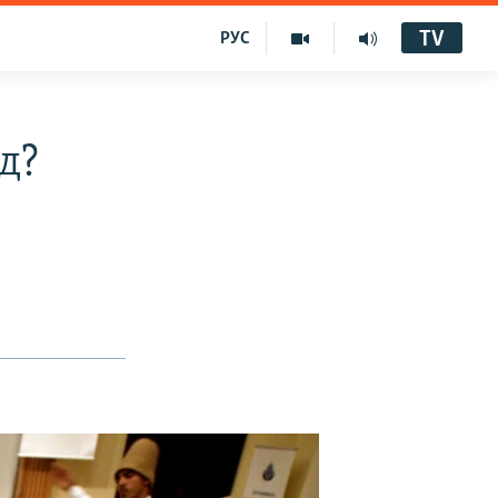
TV
РУС
д?