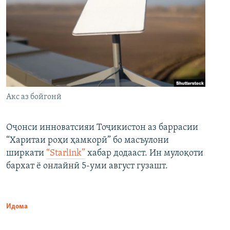
Акс аз бойгонӣ
Оҷонси инноватсияи Тоҷикистон аз баррасии
“Харитаи роҳи ҳамкорӣ” бо масъулони
ширкати
“Starlink”
хабар додааст. Ин мулоқоти
бархат ё онлайнӣ 5-уми август гузашт.
Идома