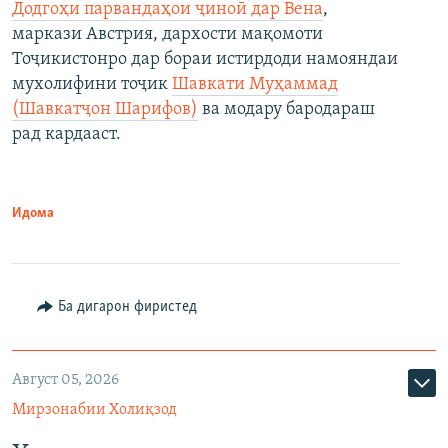
Додгоҳи парвандаҳои ҷиноӣ дар Вена
,
маркази Австрия, дархости мақомоти
Тоҷикистонро дар бораи истирдоди намояндаи
мухолифини тоҷик
Шавкати Муҳаммад
(Шавкатҷон Шарифов)
ва модару бародараш
рад кардааст.
Идома
Ба дигарон фиристед
Август 05, 2026
Мирзонабии Холиқзод