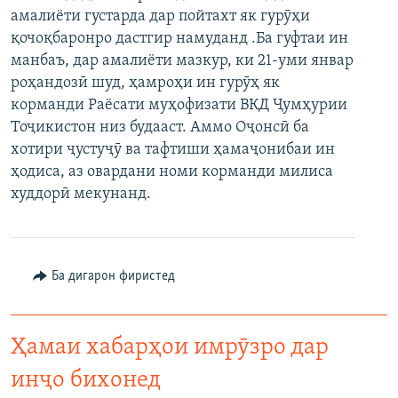
амалиёти густарда дар пойтахт як гурӯҳи
ГУЗОРИШҲОИ РАДИОӢ
Русский
қочоқбаронро дастгир намуданд .Ба гуфтаи ин
манбаъ, дар амалиёти мазкур, ки 21-уми январ
ПАЙГИРӢ КУНЕД
роҳандозӣ шуд, ҳамроҳи ин гурӯҳ як
корманди Раёсати муҳофизати ВКД Ҷумҳурии
Тоҷикистон низ будааст. Аммо Оҷонсӣ ба
хотири ҷустуҷӯ ва тафтиши ҳамаҷонибаи ин
ҳодиса, аз овардани номи корманди милиса
худдорӣ мекунанд.
Ҳамаи сомонаҳои RFE/RL
Ба дигарон фиристед
Ҳамаи хабарҳои имрӯзро дар
инҷо бихонед