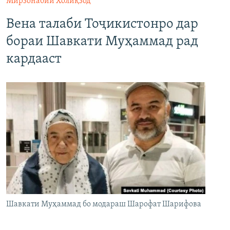
Мирзонабии Холиқзод
Вена талаби Тоҷикистонро дар
бораи Шавкати Муҳаммад рад
кардааст
Шавкати Муҳаммад бо модараш Шарофат Шарифова