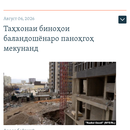
Август 06, 2026
Таҳхонаи биноҳои
баландошёнаро паноҳгоҳ
мекунанд