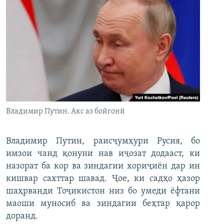
Владимир Путин. Акс аз бойгонӣ
Владимир Путин, раисҷумҳури Русия, бо
имзои чанд қонуни нав иҷозат додааст, ки
назорат ба кор ва зиндагии хориҷиён дар ин
кишвар сахттар шавад. Ҷое, ки садҳо ҳазор
шаҳрванди Тоҷикистон низ бо умеди ёфтани
маоши муносиб ва зиндагии беҳтар қарор
доранд.