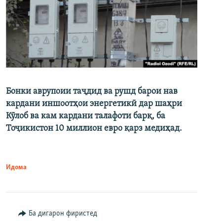
Бонки аврупоии таҷдид ва рушд барои нав
кардани иншоотҳои энергетикӣ дар шаҳри
Кӯлоб ва кам кардани талафоти барқ, ба
Тоҷикистон 10 миллион евро қарз медиҳад.
Идома
Ба дигарон фиристед