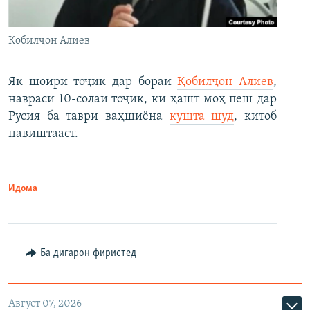
Қобилҷон Алиев
Як шоири тоҷик дар бораи
Қобилҷон Алиев
,
навраси 10-солаи тоҷик, ки ҳашт моҳ пеш дар
Русия ба таври ваҳшиёна
кушта шуд
, китоб
навиштааст.
Идома
Ба дигарон фиристед
Август 07, 2026