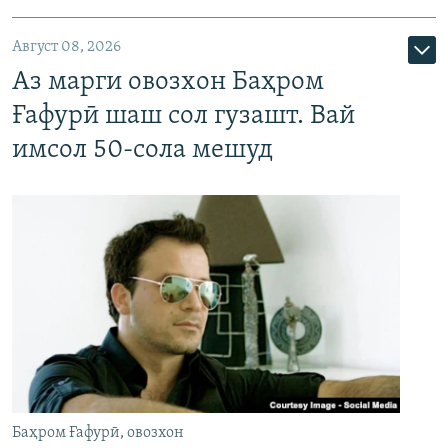
Август 08, 2026
Аз марги овозхон Баҳром
Ғафурӣ шаш сол гузашт. Вай
имсол 50-сола мешуд
Баҳром Ғафурӣ, овозхон