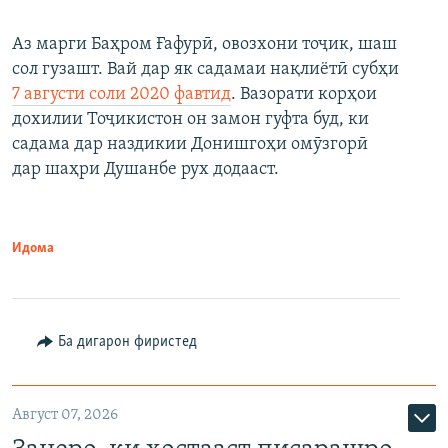
Аз марги Баҳром Ғафурӣ, овозхони тоҷик, шаш
сол гузашт. Вай дар як садамаи нақлиётӣ субҳи
7 августи соли 2020 фавтид
. Вазорати корҳои
дохилии Тоҷикистон он замон гуфта буд, ки
садама дар наздикии Донишгоҳи омӯзгорӣ
дар шаҳри Душанбе рух додааст.
Идома
Ба дигарон фиристед
Август 07, 2026