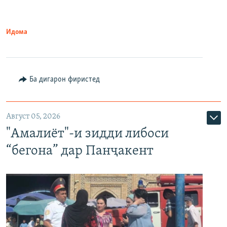
Идома
Ба дигарон фиристед
Август 05, 2026
"Амалиёт"-и зидди либоси
“бегона” дар Панҷакент