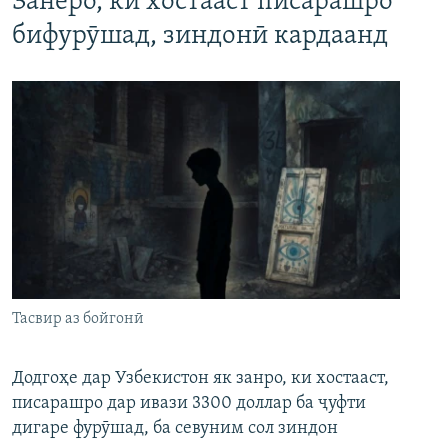
Занеро, ки хостааст писарашро
бифурӯшад, зиндонӣ кардаанд
Тасвир аз бойгонӣ
Додгоҳе дар Узбекистон як занро, ки хостааст,
писарашро дар ивази 3300 доллар ба ҷуфти
дигаре фурӯшад, ба севуним сол зиндон