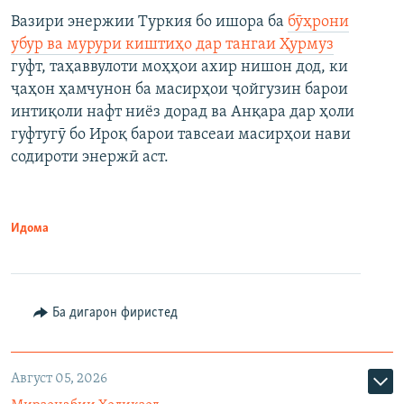
Вазири энержии Туркия бо ишора ба
бӯҳрони
убур ва мурури киштиҳо дар тангаи Ҳурмуз
гуфт, таҳаввулоти моҳҳои ахир нишон дод, ки
ҷаҳон ҳамчунон ба масирҳои ҷойгузин барои
интиқоли нафт ниёз дорад ва Анқара дар ҳоли
гуфтугӯ бо Ироқ барои тавсеаи масирҳои нави
содироти энержӣ аст.
Идома
Ба дигарон фиристед
Август 05, 2026