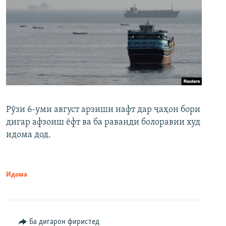
Рӯзи 6-уми август арзиши нафт дар ҷаҳон бори
дигар афзоиш ёфт ва ба раванди болоравии худ
идома дод.
Идома
Ба дигарон фиристед