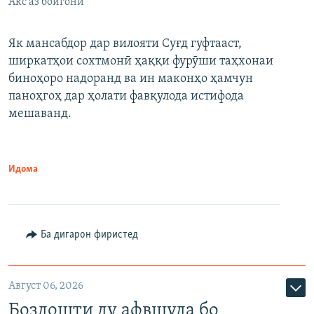
Акс аз бойгонӣ
Як мансабдор дар вилояти Суғд гуфтааст,
ширкатҳои сохтмонӣ ҳаққи фурӯши таҳхонаи
биноҳоро надоранд ва ин маконҳо ҳамчун
паноҳгоҳ дар ҳолати фавқулода истифода
мешаванд.
Идома
Ба дигарон фиристед
Август 06, 2026
Боздошти ду афвшуда бо