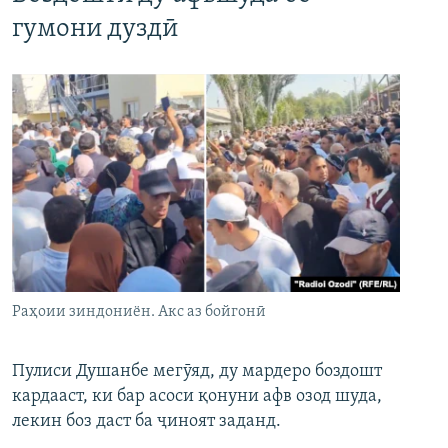
гумони дуздӣ
Раҳоии зиндониён. Акс аз бойгонӣ
Пулиси Душанбе мегӯяд, ду мардеро боздошт
кардааст, ки бар асоси қонуни афв озод шуда,
лекин боз даст ба ҷиноят заданд.