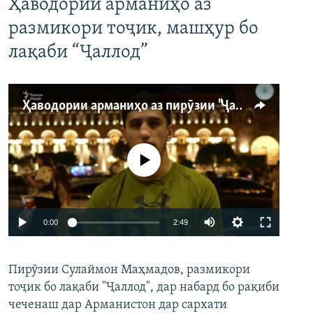
Ҳаводории арманиҳо аз
размикори тоҷик, машҳур бо
лақаби “Ҷаллод”
Ҳаводории арманиҳо аз пирӯзии "Ҷаллод"-и тоҷик
Феълан кор намекунад
Auto
0:00
2:49
240p
Пирӯзии Сулаймон Маҳмадов, размикори
360p
тоҷик бо лақаби "Ҷаллод", дар набард бо рақиби
480p
Auto
240p
360p
480p
чеченаш дар Арманистон дар сархати