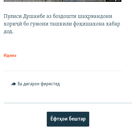
Пулиси Душанбе аз боздошти шаҳрвандони
хориҷӣ бо гумони ташкили фоҳишахона хабар
дод.
Идома
Ба дигарон фиристед
Ёфтҳои бештар