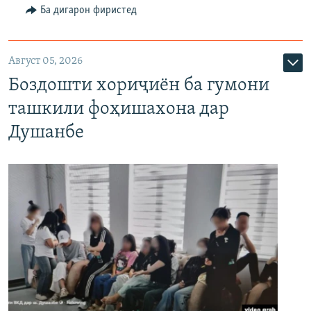
Ба дигарон фиристед
Август 05, 2026
Боздошти хориҷиён ба гумони
ташкили фоҳишахона дар
Душанбе