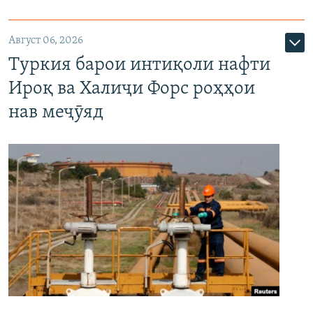
Август 06, 2026
Туркия барои интиқоли нафти
Ироқ ва Халиҷи Форс роҳҳои
нав меҷӯяд