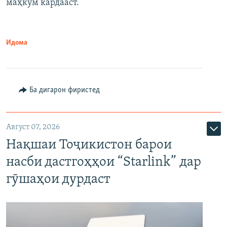
маҳкум кардааст.
Идома
Ба дигарон фиристед
Август 07, 2026
Нақшаи Тоҷикистон барои
насби дастгоҳҳои “Starlink” дар
гӯшаҳои дурдаст