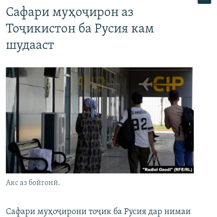
Сафари муҳоҷирон аз
Тоҷикистон ба Русия кам
шудааст
Акс аз бойгонӣ.
Сафари муҳоҷирони тоҷик ба Русия дар нимаи