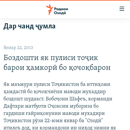
Пайвандҳои
дастрасӣ
Ҷаҳиш
Дар чанд ҷумла
ба
ГӮШАҲО
мояи
ГАПИ ОЗОД
СИЁСАТ
аслӣ
Январ 22, 2013
РӮЗГОРИ МУҲОҶИР
Ҷаҳиш
ИҚТИСОД
Боздошти як пулиси тоҷик
ба
САЛОМ, ХОҲАР
ҶОМЕА
феҳристи
барои ҳамкорӣ бо қочоқбарон
ТАҲҚИҚОТ
ҚАЗИЯИ "КРОКУС"
аслӣ
Ҷаҳиш
ҶАНГ ДАР УКРАИНА
ОСИЁИ МАРКАЗӢ
Як маъмури пулиси Тоҷикистон ба иттиҳоми
ба
ҳамдастӣ бо қочоқчиёни маводи мухаддир
НАЗАРИ МАРДУМ
ФАРҲАНГ
ҷустор
боздошт шудааст. Бобоҷони Шафеъ, корманди
ЧАНДРАСОНАӢ
МЕҲМОНИ ОЗОДӢ
БЛОГИСТОН
Дафтари матбуоти Оҷонсии мубориза бо
гардиши ғайриқонунии маводи мухадири
РӮЙХАТҲО
ВАРЗИШ
ОЗОДӢ ОНЛАЙН
ВИДЕО
Тоҷикистон рӯзи 22-юми январ ба "Озодӣ"
КИТОБҲОИ ОЗОДӢ
НИГОРИСТОН
итилоъ дод, ки кормандони ин ниҳод зимни як