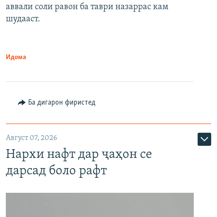
аввали соли равон ба таври назаррас кам
шудааст.
Идома
Ба дигарон фиристед
Август 07, 2026
Нархи нафт дар ҷаҳон се
дарсад боло рафт