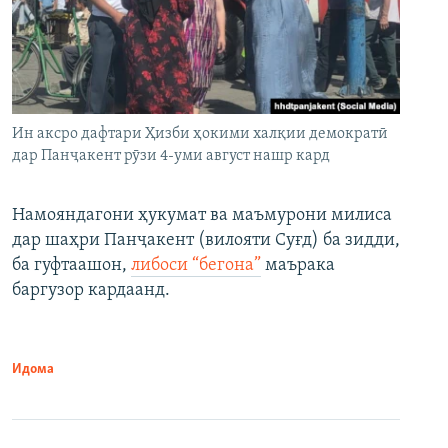
Ин аксро дафтари Ҳизби ҳокими халқии демократӣ
дар Панҷакент рӯзи 4-уми август нашр кард
Намояндагони ҳукумат ва маъмурони милиса
дар шаҳри Панҷакент (вилояти Суғд) ба зидди,
ба гуфтаашон,
либоси “бегона”
маърака
баргузор кардаанд.
Идома