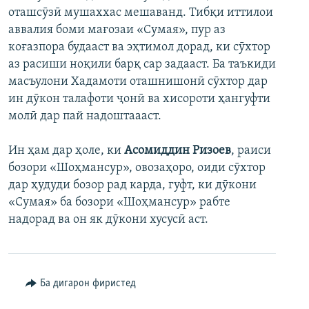
оташсӯзӣ мушаххас мешаванд. Тибқи иттилои
ГУЗОРИШҲОИ РАДИОӢ
Русский
аввалия боми мағозаи «Сумая», пур аз
коғазпора будааст ва эҳтимол дорад, ки сӯхтор
ПАЙГИРӢ КУНЕД
аз расиши ноқили барқ сар задааст. Ба таъкиди
масъулони Хадамоти оташнишонӣ сӯхтор дар
ин дӯкон талафоти ҷонӣ ва хисороти ҳангуфти
молӣ дар пай надоштаааст.
Ин ҳам дар ҳоле, ки
Асомиддин Ризоев
, раиси
Ҳамаи сомонаҳои RFE/RL
бозори «Шоҳмансур», овозаҳоро, оиди сӯхтор
дар ҳудуди бозор рад карда, гуфт, ки дӯкони
«Сумая» ба бозори «Шоҳмансур» рабте
надорад ва он як дӯкони хусусӣ аст.
Ба дигарон фиристед