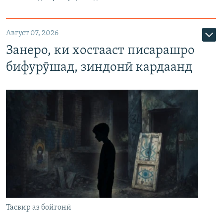
Август 07, 2026
Занеро, ки хостааст писарашро
бифурӯшад, зиндонӣ кардаанд
Тасвир аз бойгонӣ