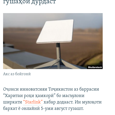
гӯшаҳои дурдаст
Акс аз бойгонӣ
Оҷонси инноватсияи Тоҷикистон аз баррасии
“Харитаи роҳи ҳамкорӣ” бо масъулони
ширкати
“Starlink”
хабар додааст. Ин мулоқоти
бархат ё онлайнӣ 5-уми август гузашт.