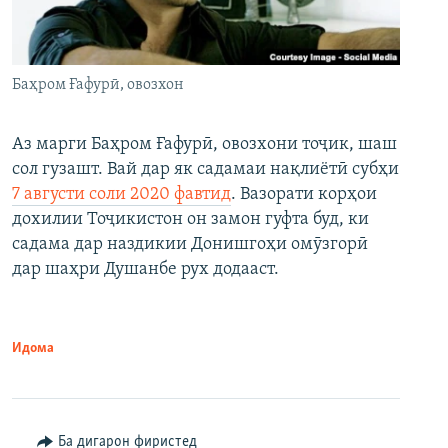
Баҳром Ғафурӣ, овозхон
Аз марги Баҳром Ғафурӣ, овозхони тоҷик, шаш
сол гузашт. Вай дар як садамаи нақлиётӣ субҳи
7 августи соли 2020 фавтид
. Вазорати корҳои
дохилии Тоҷикистон он замон гуфта буд, ки
садама дар наздикии Донишгоҳи омӯзгорӣ
дар шаҳри Душанбе рух додааст.
Идома
Ба дигарон фиристед