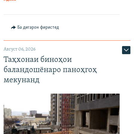
Ба дигарон фиристед
Август 06, 2026
Таҳхонаи биноҳои
баландошёнаро паноҳгоҳ
мекунанд