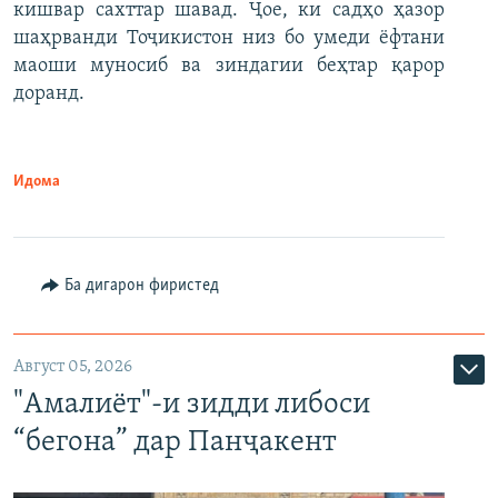
кишвар сахттар шавад. Ҷое, ки садҳо ҳазор
шаҳрванди Тоҷикистон низ бо умеди ёфтани
маоши муносиб ва зиндагии беҳтар қарор
доранд.
Идома
Ба дигарон фиристед
Август 05, 2026
"Амалиёт"-и зидди либоси
“бегона” дар Панҷакент