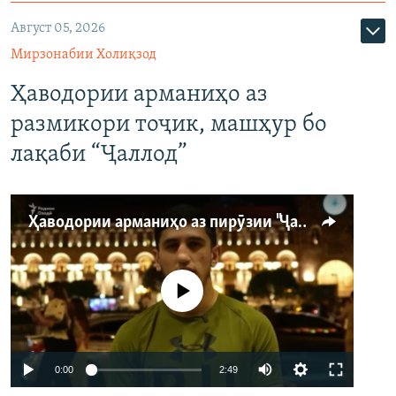
Август 05, 2026
Мирзонабии Холиқзод
Ҳаводории арманиҳо аз
размикори тоҷик, машҳур бо
лақаби “Ҷаллод”
Ҳаводории арманиҳо аз пирӯзии "Ҷаллод"-и тоҷик
Феълан кор намекунад
Auto
0:00
2:49