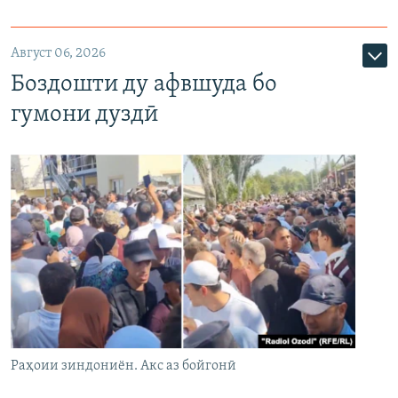
Август 06, 2026
Боздошти ду афвшуда бо
гумони дуздӣ
Раҳоии зиндониён. Акс аз бойгонӣ