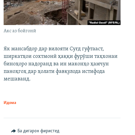
Акс аз бойгонӣ
Як мансабдор дар вилояти Суғд гуфтааст,
ширкатҳои сохтмонӣ ҳаққи фурӯши таҳхонаи
биноҳоро надоранд ва ин маконҳо ҳамчун
паноҳгоҳ дар ҳолати фавқулода истифода
мешаванд.
Идома
Ба дигарон фиристед