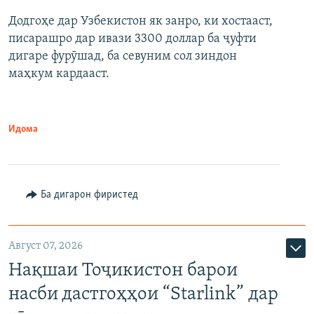
Додгоҳе дар Узбекистон як занро, ки хостааст,
писарашро дар ивази 3300 доллар ба ҷуфти
дигаре фурӯшад, ба севуним сол зиндон
маҳкум кардааст.
Идома
Ба дигарон фиристед
Август 07, 2026
Нақшаи Тоҷикистон барои
насби дастгоҳҳои “Starlink” дар