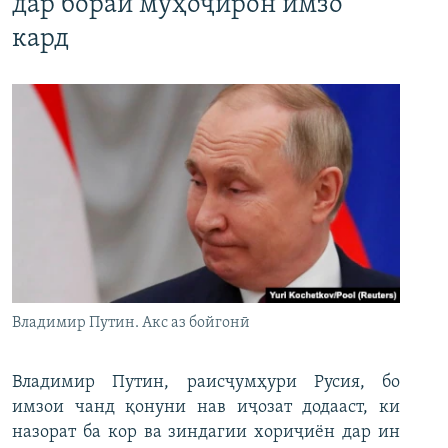
дар бораи муҳоҷирон имзо
кард
Владимир Путин. Акс аз бойгонӣ
Владимир Путин, раисҷумҳури Русия, бо
имзои чанд қонуни нав иҷозат додааст, ки
назорат ба кор ва зиндагии хориҷиён дар ин