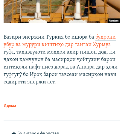
Вазири энержии Туркия бо ишора ба
бӯҳрони
убур ва мурури киштиҳо дар тангаи Ҳурмуз
гуфт, таҳаввулоти моҳҳои ахир нишон дод, ки
ҷаҳон ҳамчунон ба масирҳои ҷойгузин барои
интиқоли нафт ниёз дорад ва Анқара дар ҳоли
гуфтугӯ бо Ироқ барои тавсеаи масирҳои нави
содироти энержӣ аст.
Идома
Ба дигарон фиристед