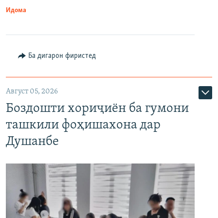
Идома
Ба дигарон фиристед
Август 05, 2026
Боздошти хориҷиён ба гумони
ташкили фоҳишахона дар
Душанбе