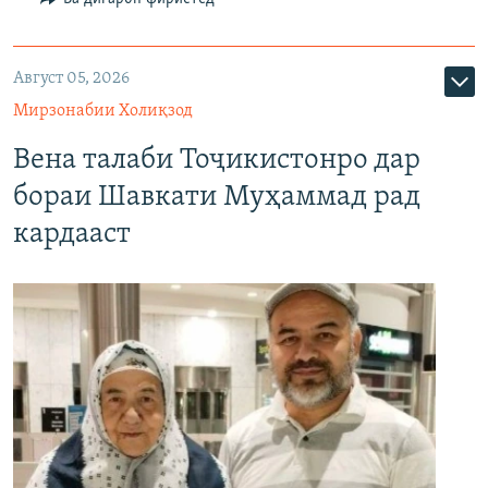
Август 05, 2026
Мирзонабии Холиқзод
Вена талаби Тоҷикистонро дар
бораи Шавкати Муҳаммад рад
кардааст