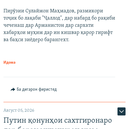
240p
Пирӯзии Сулаймон Маҳмадов, размикори
360p
тоҷик бо лақаби "Ҷаллод", дар набард бо рақиби
480p
Auto
240p
360p
480p
чеченаш дар Арманистон дар сархати
720p
хабарҳои муҳим дар ин кишвар қарор гирифт
720p
1080p
ва баҳси зиёдеро барангехт.
1080p
Идома
Ба дигарон фиристед
Август 05, 2026
Путин қонунҳои сахтгиронаро