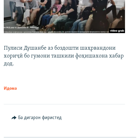
Пулиси Душанбе аз боздошти шаҳрвандони
хориҷӣ бо гумони ташкили фоҳишахона хабар
дод.
Идома
Ба дигарон фиристед