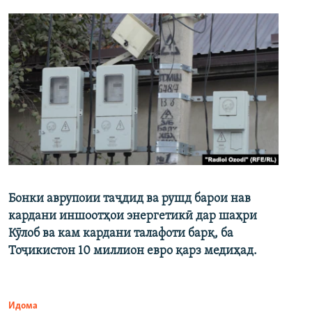
Бонки аврупоии таҷдид ва рушд барои нав
кардани иншоотҳои энергетикӣ дар шаҳри
Кӯлоб ва кам кардани талафоти барқ, ба
Тоҷикистон 10 миллион евро қарз медиҳад.
Идома