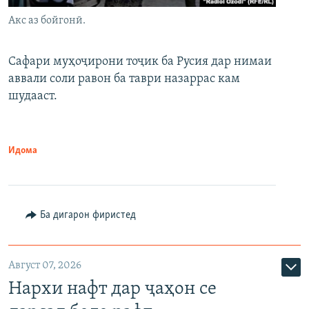
Акс аз бойгонӣ.
Сафари муҳоҷирони тоҷик ба Русия дар нимаи
аввали соли равон ба таври назаррас кам
шудааст.
Идома
Ба дигарон фиристед
Август 07, 2026
Нархи нафт дар ҷаҳон се