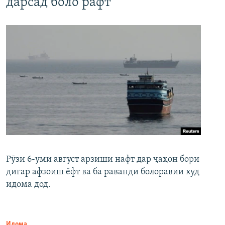
дарсад боло рафт
Рӯзи 6-уми август арзиши нафт дар ҷаҳон бори
дигар афзоиш ёфт ва ба раванди болоравии худ
идома дод.
Идома