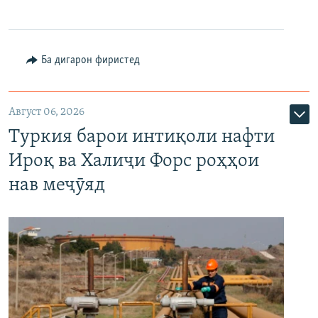
Ба дигарон фиристед
Август 06, 2026
Туркия барои интиқоли нафти
Ироқ ва Халиҷи Форс роҳҳои
нав меҷӯяд