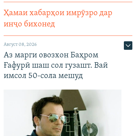
Ҳамаи хабарҳои имрӯзро дар
инҷо бихонед
Август 08, 2026
Аз марги овозхон Баҳром
Ғафурӣ шаш сол гузашт. Вай
имсол 50-сола мешуд