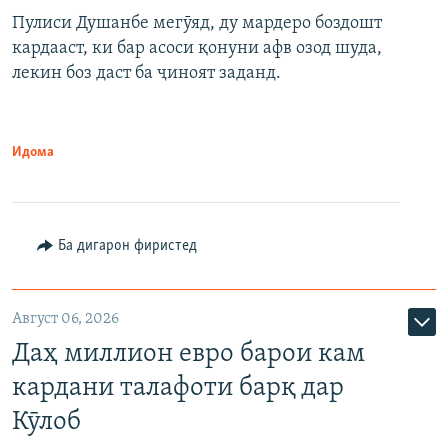
Пулиси Душанбе мегӯяд, ду мардеро боздошт
кардааст, ки бар асоси қонуни афв озод шуда,
лекин боз даст ба ҷиноят заданд.
Идома
Ба дигарон фиристед
Август 06, 2026
Даҳ миллион евро барои кам
кардани талафоти барқ дар
Кӯлоб