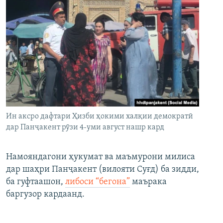
Ин аксро дафтари Ҳизби ҳокими халқии демократӣ
дар Панҷакент рӯзи 4-уми август нашр кард
Намояндагони ҳукумат ва маъмурони милиса
дар шаҳри Панҷакент (вилояти Суғд) ба зидди,
ба гуфтаашон,
либоси “бегона”
маърака
баргузор кардаанд.