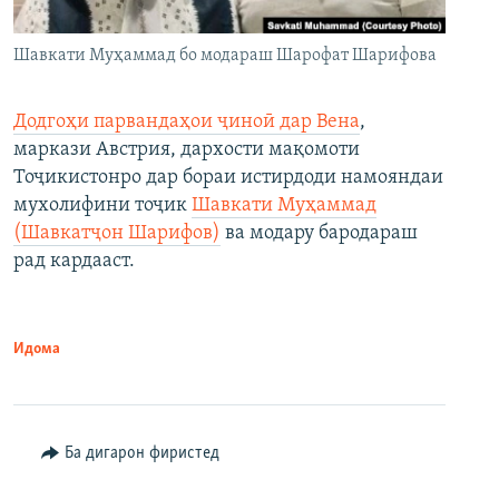
Шавкати Муҳаммад бо модараш Шарофат Шарифова
Додгоҳи парвандаҳои ҷиноӣ дар Вена
,
маркази Австрия, дархости мақомоти
Тоҷикистонро дар бораи истирдоди намояндаи
мухолифини тоҷик
Шавкати Муҳаммад
(Шавкатҷон Шарифов)
ва модару бародараш
рад кардааст.
Идома
Ба дигарон фиристед