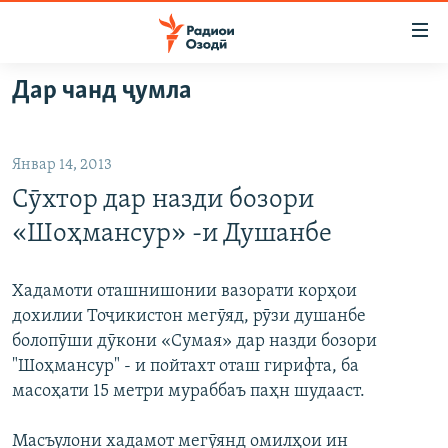
Пайвандҳои
дастрасӣ
Ҷаҳиш
Дар чанд ҷумла
ба
ГӮШАҲО
мояи
ГАПИ ОЗОД
СИЁСАТ
аслӣ
Январ 14, 2013
РӮЗГОРИ МУҲОҶИР
Ҷаҳиш
ИҚТИСОД
Сӯхтор дар назди бозори
ба
САЛОМ, ХОҲАР
ҶОМЕА
феҳристи
«Шоҳмансур» -и Душанбе
ТАҲҚИҚОТ
ҚАЗИЯИ "КРОКУС"
аслӣ
Ҷаҳиш
ҶАНГ ДАР УКРАИНА
ОСИЁИ МАРКАЗӢ
Хадамоти оташнишонии вазорати корҳои
ба
дохилии Тоҷикистон мегӯяд, рӯзи душанбе
НАЗАРИ МАРДУМ
ФАРҲАНГ
ҷустор
болопӯши дӯкони «Сумая» дар назди бозори
ЧАНДРАСОНАӢ
МЕҲМОНИ ОЗОДӢ
БЛОГИСТОН
"Шоҳмансур" - и пойтахт оташ гирифта, ба
масоҳати 15 метри мураббаъ паҳн шудааст.
РӮЙХАТҲО
ВАРЗИШ
ОЗОДӢ ОНЛАЙН
ВИДЕО
КИТОБҲОИ ОЗОДӢ
НИГОРИСТОН
Масъулони хадамот мегӯянд омилҳои ин