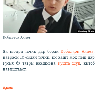
Қобилҷон Алиев
Як шоири тоҷик дар бораи
Қобилҷон Алиев
,
навраси 10-солаи тоҷик, ки ҳашт моҳ пеш дар
Русия ба таври ваҳшиёна
кушта шуд
, китоб
навиштааст.
Идома