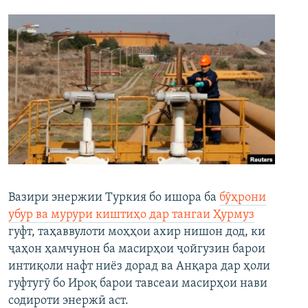
Вазири энержии Туркия бо ишора ба
бӯҳрони
убур ва мурури киштиҳо дар тангаи Ҳурмуз
гуфт, таҳаввулоти моҳҳои ахир нишон дод, ки
ҷаҳон ҳамчунон ба масирҳои ҷойгузин барои
интиқоли нафт ниёз дорад ва Анқара дар ҳоли
гуфтугӯ бо Ироқ барои тавсеаи масирҳои нави
содироти энержӣ аст.