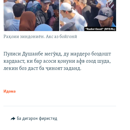
Раҳоии зиндониён. Акс аз бойгонӣ
Пулиси Душанбе мегӯяд, ду мардеро боздошт
кардааст, ки бар асоси қонуни афв озод шуда,
лекин боз даст ба ҷиноят заданд.
Идома
Ба дигарон фиристед