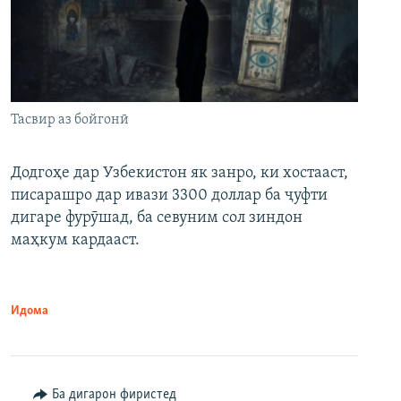
Тасвир аз бойгонӣ
Додгоҳе дар Узбекистон як занро, ки хостааст,
писарашро дар ивази 3300 доллар ба ҷуфти
дигаре фурӯшад, ба севуним сол зиндон
маҳкум кардааст.
Идома
Ба дигарон фиристед