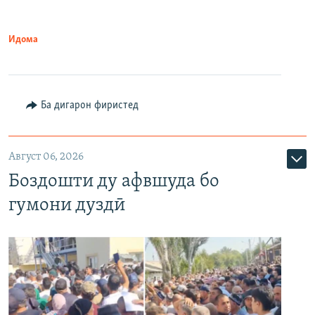
Идома
Ба дигарон фиристед
Август 06, 2026
Боздошти ду афвшуда бо
гумони дуздӣ