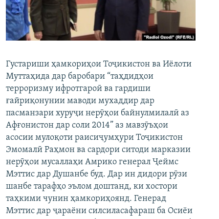
ГУЗОРИШҲОИ РАДИОӢ
Русский
ПАЙГИРӢ КУНЕД
Густариши ҳамкориҳои Тоҷикистон ва Иёлоти
Муттаҳида дар баробари “таҳдидҳои
терроризму ифротгароӣ ва гардиши
ғайриқонунии маводи мухаддир дар
Ҳамаи сомонаҳои RFE/RL
пасманзари хуруҷи нерӯҳои байнулмилалӣ аз
Афғонистон дар соли 2014” аз мавзӯъҳои
асосии мулоқоти раисиҷумҳури Тоҷикистон
Эмомалӣ Раҳмон ва сардори ситоди марказии
нерӯҳои мусаллаҳи Амрико генерал Ҷеймс
Мэттис дар Душанбе буд. Дар ин дидори рӯзи
шанбе тарафҳо эълом доштанд, ки хостори
таҳкими чунин ҳамкориҳоянд. Генерад
Мэттис дар ҷараёни силсиласафараш ба Осиёи