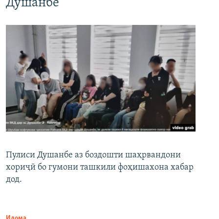
Душанбе
Пулиси Душанбе аз боздошти шаҳрвандони
хориҷӣ бо гумони ташкили фоҳишахона хабар
дод.
Идома