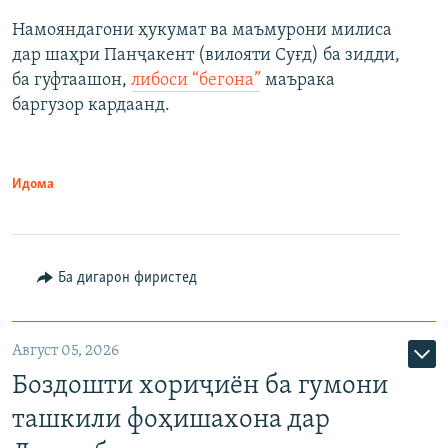
Намояндагони ҳукумат ва маъмурони милиса
дар шаҳри Панҷакент (вилояти Суғд) ба зидди,
ба гуфтаашон,
либоси “бегона”
маърака
баргузор кардаанд.
Идома
Ба дигарон фиристед
Август 05, 2026
Боздошти хориҷиён ба гумони
ташкили фоҳишахона дар