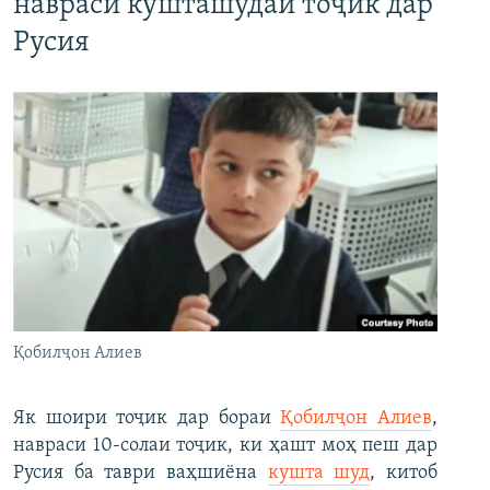
навраси кушташудаи тоҷик дар
Русия
Қобилҷон Алиев
Як шоири тоҷик дар бораи
Қобилҷон Алиев
,
навраси 10-солаи тоҷик, ки ҳашт моҳ пеш дар
Русия ба таври ваҳшиёна
кушта шуд
, китоб