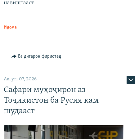
навиштааст.
Идома
Ба дигарон фиристед
Август 07, 2026
Сафари муҳоҷирон аз
Тоҷикистон ба Русия кам
шудааст