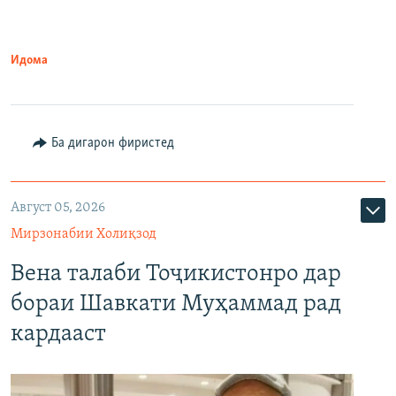
Идома
Ба дигарон фиристед
Август 05, 2026
Мирзонабии Холиқзод
Вена талаби Тоҷикистонро дар
бораи Шавкати Муҳаммад рад
кардааст