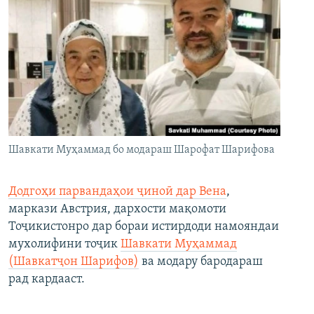
Шавкати Муҳаммад бо модараш Шарофат Шарифова
Додгоҳи парвандаҳои ҷиноӣ дар Вена
,
маркази Австрия, дархости мақомоти
Тоҷикистонро дар бораи истирдоди намояндаи
мухолифини тоҷик
Шавкати Муҳаммад
(Шавкатҷон Шарифов)
ва модару бародараш
рад кардааст.