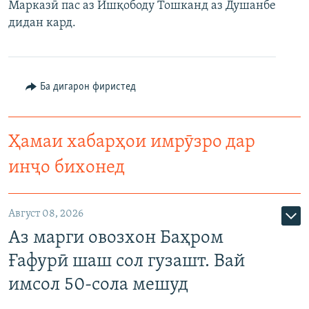
Марказӣ пас аз Ишқободу Тошканд аз Душанбе
дидан кард.
Ба дигарон фиристед
Ҳамаи хабарҳои имрӯзро дар
инҷо бихонед
Август 08, 2026
Аз марги овозхон Баҳром
Ғафурӣ шаш сол гузашт. Вай
имсол 50-сола мешуд