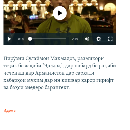
Феълан кор намекунад
Auto
0:00
2:49
240p
Пирӯзии Сулаймон Маҳмадов, размикори
360p
тоҷик бо лақаби "Ҷаллод", дар набард бо рақиби
480p
Auto
240p
360p
480p
чеченаш дар Арманистон дар сархати
720p
хабарҳои муҳим дар ин кишвар қарор гирифт
720p
1080p
ва баҳси зиёдеро барангехт.
1080p
Идома