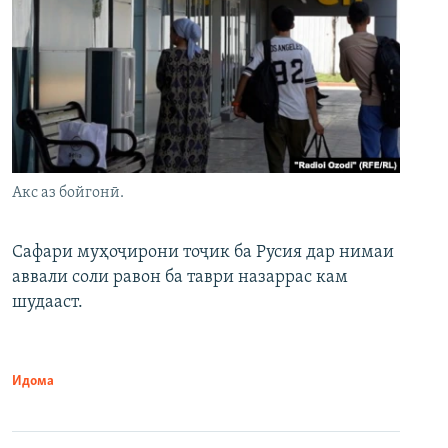
Акс аз бойгонӣ.
Сафари муҳоҷирони тоҷик ба Русия дар нимаи
аввали соли равон ба таври назаррас кам
шудааст.
Идома