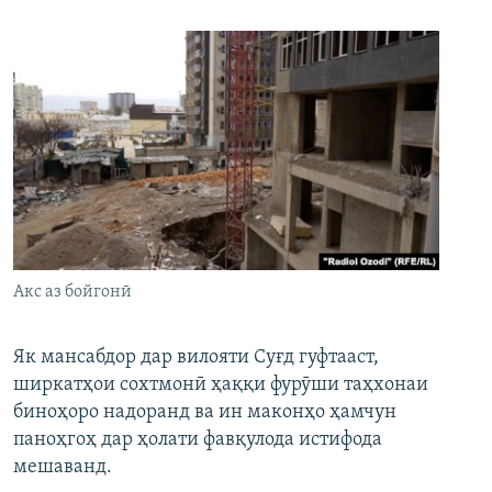
Акс аз бойгонӣ
Як мансабдор дар вилояти Суғд гуфтааст,
ширкатҳои сохтмонӣ ҳаққи фурӯши таҳхонаи
биноҳоро надоранд ва ин маконҳо ҳамчун
паноҳгоҳ дар ҳолати фавқулода истифода
мешаванд.