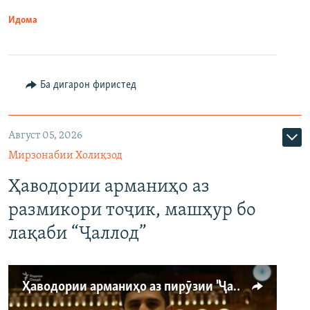
Идома
Ба дигарон фиристед
Август 05, 2026
Мирзонабии Холиқзод
Ҳаводории арманиҳо аз
размикори тоҷик, машҳур бо
лақаби “Ҷаллод”
Ҳаводории арманиҳо аз пирӯзии "Ҷаллод"-и тоҷик