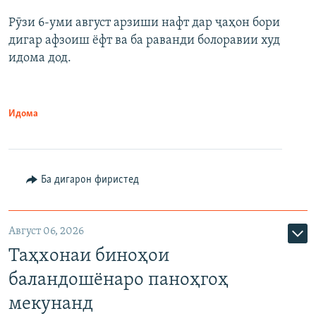
Рӯзи 6-уми август арзиши нафт дар ҷаҳон бори
дигар афзоиш ёфт ва ба раванди болоравии худ
идома дод.
Идома
Ба дигарон фиристед
Август 06, 2026
Таҳхонаи биноҳои
баландошёнаро паноҳгоҳ
мекунанд