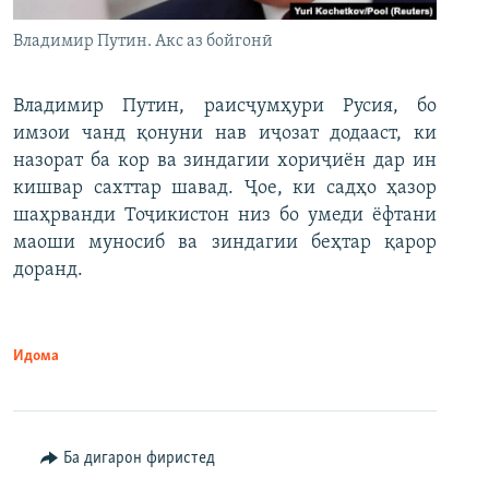
Владимир Путин. Акс аз бойгонӣ
Владимир Путин, раисҷумҳури Русия, бо
имзои чанд қонуни нав иҷозат додааст, ки
назорат ба кор ва зиндагии хориҷиён дар ин
кишвар сахттар шавад. Ҷое, ки садҳо ҳазор
шаҳрванди Тоҷикистон низ бо умеди ёфтани
маоши муносиб ва зиндагии беҳтар қарор
доранд.
Идома
Ба дигарон фиристед