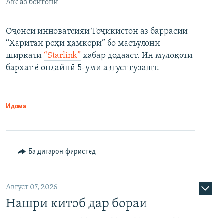
Акс аз бойгонӣ
Оҷонси инноватсияи Тоҷикистон аз баррасии
“Харитаи роҳи ҳамкорӣ” бо масъулони
ширкати
“Starlink”
хабар додааст. Ин мулоқоти
бархат ё онлайнӣ 5-уми август гузашт.
Идома
Ба дигарон фиристед
Август 07, 2026
Нашри китоб дар бораи