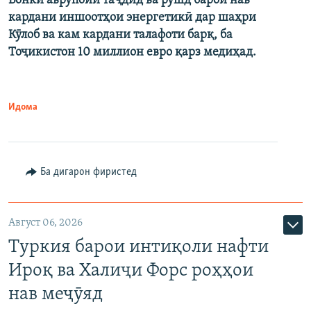
Бонки аврупоии таҷдид ва рушд барои нав
кардани иншоотҳои энергетикӣ дар шаҳри
Кӯлоб ва кам кардани талафоти барқ, ба
Тоҷикистон 10 миллион евро қарз медиҳад.
Идома
Ба дигарон фиристед
Август 06, 2026
Туркия барои интиқоли нафти
Ироқ ва Халиҷи Форс роҳҳои
нав меҷӯяд