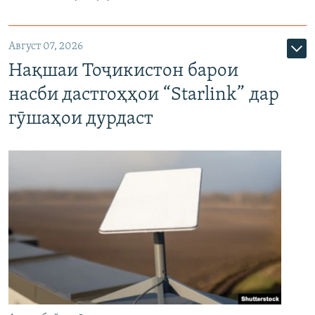
Август 07, 2026
Нақшаи Тоҷикистон барои
насби дастгоҳҳои “Starlink” дар
гӯшаҳои дурдаст