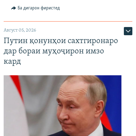
Ба дигарон фиристед
Август 05, 2026
Путин қонунҳои сахтгиронаро
дар бораи муҳоҷирон имзо
кард