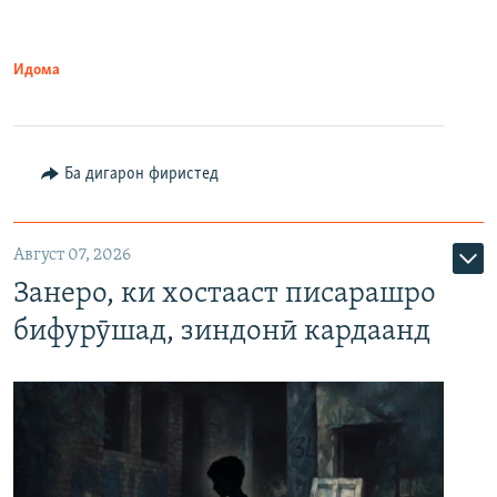
Идома
Ба дигарон фиристед
Август 07, 2026
Занеро, ки хостааст писарашро
бифурӯшад, зиндонӣ кардаанд