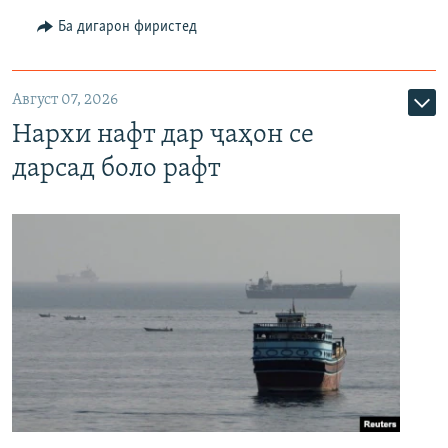
Ба дигарон фиристед
Август 07, 2026
Нархи нафт дар ҷаҳон се
дарсад боло рафт