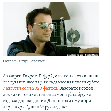
Баҳром Ғафурӣ, овозхон
Аз марги Баҳром Ғафурӣ, овозхони тоҷик, шаш
сол гузашт. Вай дар як садамаи нақлиётӣ субҳи
7 августи соли 2020 фавтид
. Вазорати корҳои
дохилии Тоҷикистон он замон гуфта буд, ки
садама дар наздикии Донишгоҳи омӯзгорӣ
дар шаҳри Душанбе рух додааст.