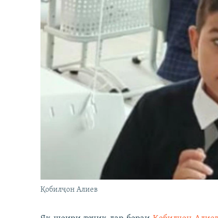
Қобилҷон Алиев