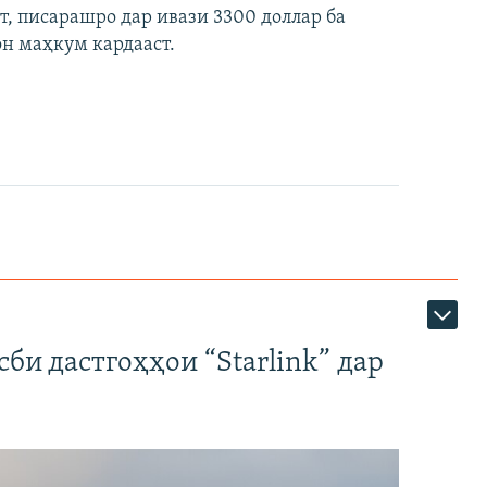
ст, писарашро дар ивази 3300 доллар ба
он маҳкум кардааст.
би дастгоҳҳои “Starlink” дар