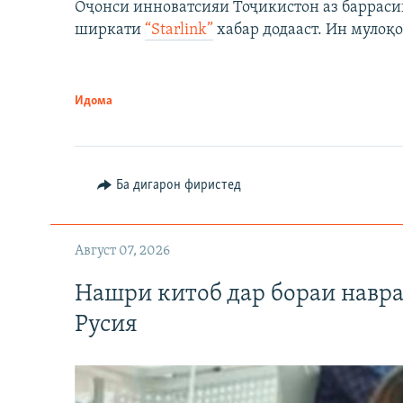
Оҷонси инноватсияи Тоҷикистон аз барраси
ширкати
“Starlink”
хабар додааст. Ин мулоқо
Идома
Ба дигарон фиристед
Август 07, 2026
Нашри китоб дар бораи навр
Русия