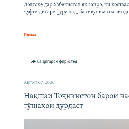
Додгоҳе дар Узбекистон як занро, ки хостаа
ҷуфти дигаре фурӯшад, ба севуним сол зинд
Идома
Ба дигарон фиристед
Август 07, 2026
Нақшаи Тоҷикистон барои нас
гӯшаҳои дурдаст