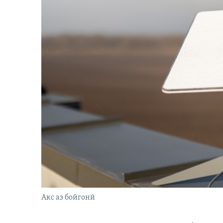
Акс аз бойгонӣ