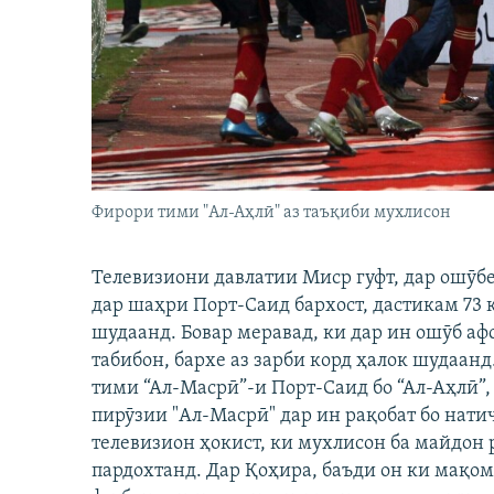
ГУЗОРИШҲОИ РАДИОӢ
Фирори тими "Ал-Аҳлӣ" аз таъқиби мухлисон
Телевизиони давлатии Миср гуфт, дар ошӯбе
дар шаҳри Порт-Саид бархост, дастикам 73 к
шудаанд. Бовар меравад, ки дар ин ошӯб аф
табибон, бархе аз зарби корд ҳалок шудаанд
тими “Ал-Масрӣ”-и Порт-Саид бо “Ал-Аҳлӣ”,
пирӯзии "Ал-Масрӣ" дар ин рақобат бо натиҷ
телевизион ҳокист, ки мухлисон ба майдон 
пардохтанд. Дар Қоҳира, баъди он ки мақо