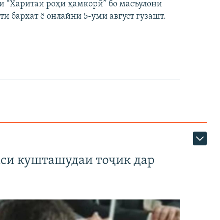
и “Харитаи роҳи ҳамкорӣ” бо масъулони
ти бархат ё онлайнӣ 5-уми август гузашт.
аси кушташудаи тоҷик дар