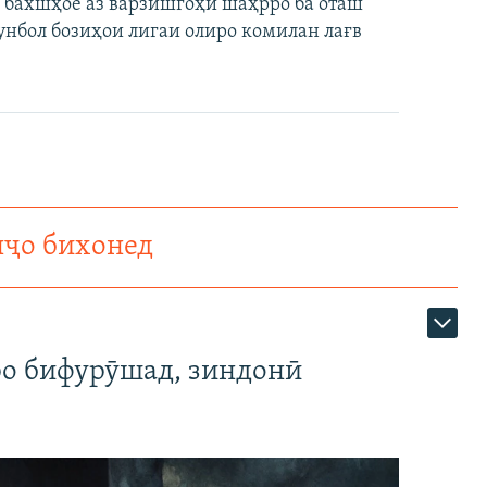
 бахшҳое аз варзишгоҳи шаҳрро ба оташ
нбол бозиҳои лигаи олиро комилан лағв
нҷо бихонед
ро бифурӯшад, зиндонӣ