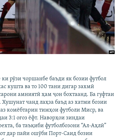
 ки рӯзи чоршанбе баъди як бозии футбол
ас кушта ва то 100 тани дигар захмӣ
сарони амниятӣ ҳам ҷон бохтаанд. Ба гуфтаи
. Хушунат чанд лаҳза баъд аз хатми бозии
 аз комёбтарин тимҳои футболи Миср, ва
аи 3:1 оғоз ёфт. Наворҳои зиндаи
рехта, ба таъқиби футболбозони “Ал-Аҳлӣ”
мот дар пайи ошӯби Порт-Саид бозии