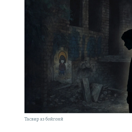
Тасвир аз бойгонӣ