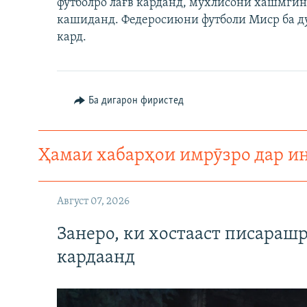
футболро лағв карданд, мухлисони хашмгин
кашиданд. Федеросиюни футболи Миср ба ду
кард.
Ба дигарон фиристед
Ҳамаи хабарҳои имрӯзро дар и
Август 07, 2026
Занеро, ки хостааст писараш
кардаанд