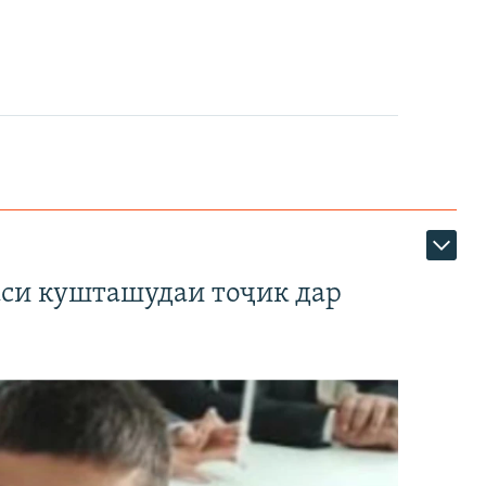
аси кушташудаи тоҷик дар