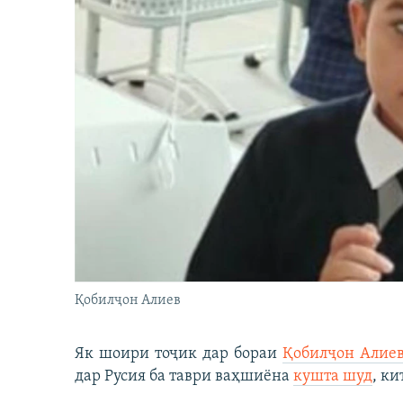
Қобилҷон Алиев
Як шоири тоҷик дар бораи
Қобилҷон Алие
дар Русия ба таври ваҳшиёна
кушта шуд
, ки