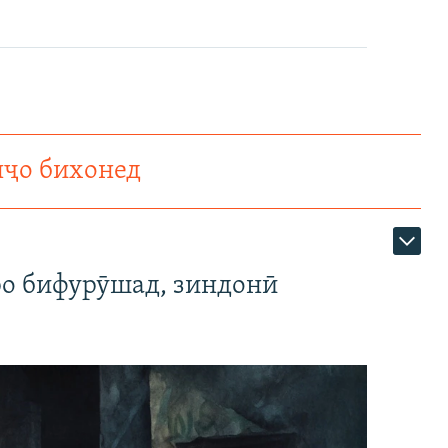
нҷо бихонед
ро бифурӯшад, зиндонӣ