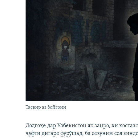
Тасвир аз бойгонӣ
Додгоҳе дар Узбекистон як занро, ки хостаа
ҷуфти дигаре фурӯшад, ба севуним сол зинд