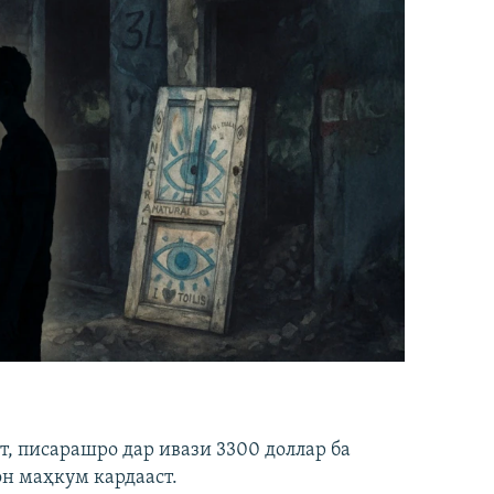
ст, писарашро дар ивази 3300 доллар ба
он маҳкум кардааст.