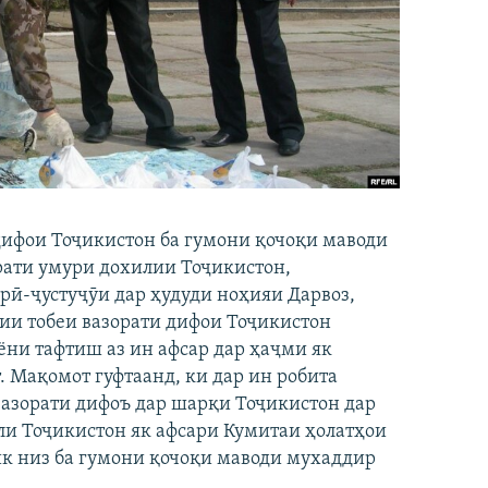
дифои Тоҷикистон ба гумони қочоқи маводи
рати умури дохилии Тоҷикистон,
рӣ-ҷустуҷӯи дар ҳудуди ноҳияи Дарвоз,
ии тобеи вазорати дифои Тоҷикистон
ёни тафтиш аз ин афсар дар ҳаҷми як
 Мақомот гуфтаанд, ки дар ин робита
вазорати дифоъ дар шарқи Тоҷикистон дар
ли Тоҷикистон як афсари Кумитаи ҳолатҳои
ик низ ба гумони қочоқи маводи мухаддир