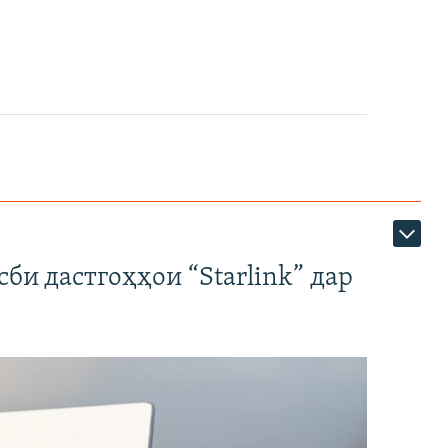
би дастгоҳҳои “Starlink” дар