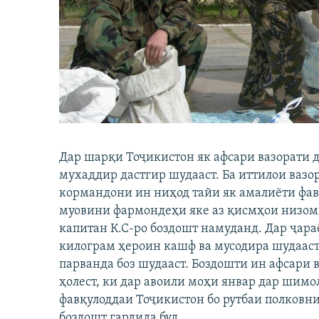
ГУЗОРИШҲОИ РАДИОӢ
Дар шарқи Тоҷикистон як афсари вазорати 
мухаддир дастгир шудааст. Ба иттилои вазо
кормандони ин ниҳод тайи як амалиёти фав
муовини фармондеҳи яке аз қисмҳои низом
капитан К.С-ро боздошт намуданд. Дар ҷара
килограм ҳероин кашф ва мусодира шудааст.
парванда боз шудааст. Боздошти ин афсари 
ҳолест, ки дар авоили моҳи январ дар шимо
фавқулоддаи Тоҷикистон бо рутбаи полковн
боздошт гардида буд.