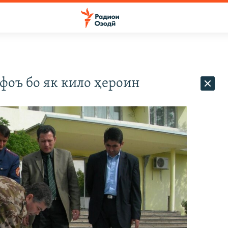
фоъ бо як кило ҳероин