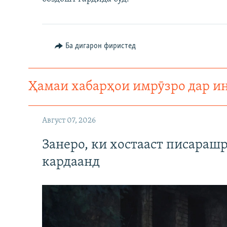
Ба дигарон фиристед
Ҳамаи хабарҳои имрӯзро дар и
Август 07, 2026
Занеро, ки хостааст писараш
кардаанд