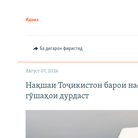
Идома
Ба дигарон фиристед
Август 07, 2026
Нақшаи Тоҷикистон барои нас
гӯшаҳои дурдаст