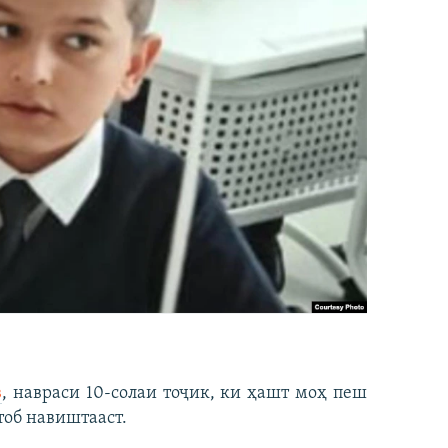
в
, навраси 10-солаи тоҷик, ки ҳашт моҳ пеш
тоб навиштааст.