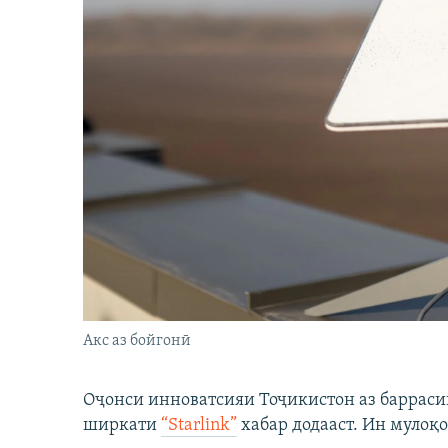
Акс аз бойгонӣ
Оҷонси инноватсияи Тоҷикистон аз барраси
ширкати
“Starlink”
хабар додааст. Ин мулоқо