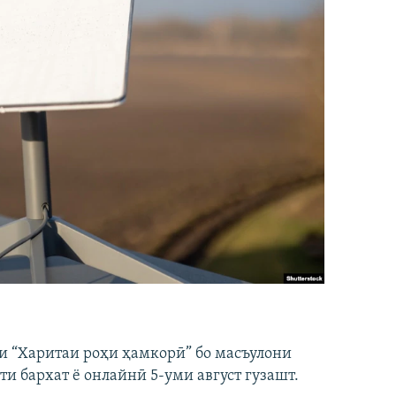
и “Харитаи роҳи ҳамкорӣ” бо масъулони
ти бархат ё онлайнӣ 5-уми август гузашт.