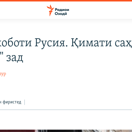
оботи Русия. Қимати саҳ
" зад
пур
н фиристед