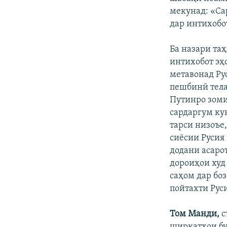
мекунад: «Са
дар интихобо
Ба назари та
интихобот эҳ
метавонад Ру
пешбинӣ тела
Путинро зоми
сардаргум ку
тарси низоъе
сиёсии Русия
додани асаро
дороиҳои худ
саҳом дар бо
пойтахти Руси
Том Манди,
с
ширкатҳои бу