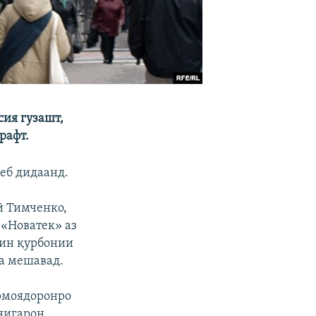
сия гузашт,
рафт.
еб дидаанд.
й Тимченко,
 «Новатек» аз
арин қурбонии
а мешавад.
рмоядоронро
 нигарон