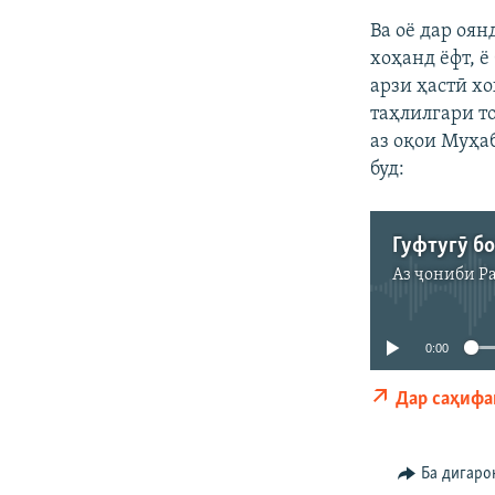
Ва оё дар оян
хоҳанд ёфт, ё
арзи ҳастӣ х
таҳлилгари т
аз оқои Муҳа
буд:
Аз ҷониби
Р
0:00
Дар саҳифа
Ба дигаро