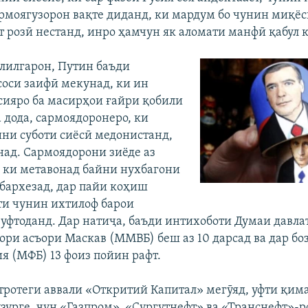
рмоягузорон вақте диданд, ки мардум бо чунин миқёс
т розӣ нестанд, инро ҳамчун як аломати манфӣ қабул 
ҳлилгарон, Путин баъди
соси заифӣ мекунад, ки ин
сияро ба масирҳои ғайри қобили
 дода, сармоядоронеро, ки
ни суботи сиёсӣ медонистанд,
над. Сармоядорони зиёде аз
, ки метавонад байни нухбагони
 бархезад, дар пайи коҳиш
ти чунин ихтилоф барои
 уфтоданд. Дар натиҷа, баъди интихоботи Думаи давл
зори асъори Маскав (ММВБ) беш аз 10 дарсад ва дар бо
я (МФБ) 13 фоиз пойин рафт.
тротеги аввали «Откритий Капитал» мегӯяд, уфти қима
зурге, чун «Газпром», «Сургутнефт» ва «Транснефт»-ро