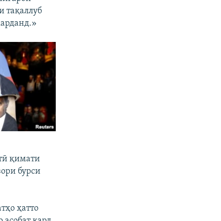
и тақаллуб
карданд.»
атӣ қимати
зори бурси
тҳо ҳатто
 асобат кард,