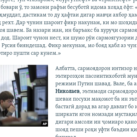
 бовари ӯ, то замони рафъи бесуботӣ идома хоҳад ёфт: 
оҳмуддат, дастикам то ду ҳафтаи дигар мавҷи ахбор ҳа
д рехт. Дар чунин шароит фикр накунам, ки мо шоҳиди
оя шавем. Ба назари ман, ин баръакс ба хуруҷи сармо
 дод. Шароит чунон нест, ки шумо рӯи сармоягузории
р Русия бияндешад. Фикр мекунам, мо бояд қабл аз чу
отиро пушти сар кунем.»
Албатта, сармоядорон интизор н
эътирозҳои пасоинтихоботӣ мун
режими Путин шавад. Вале, ба 
Николаев
, эътимоди сармоядоро
шеваи посухи мақомот ба ин эъ
бастагӣ дорад ва агар давлат бо
ширкати ягон номзади мустақил
дигари амсоли ин ҷомиаро қано
шояд пеши роҳи уфти баъдии қ