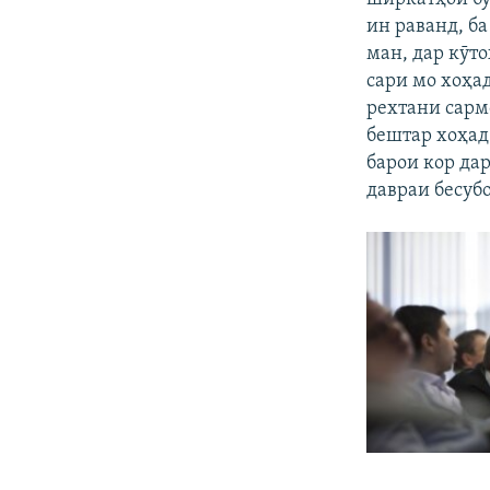
ин раванд, ба
ман, дар кӯт
сари мо хоҳа
рехтани сарм
бештар хоҳад
барои кор да
давраи бесуб