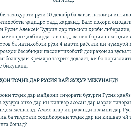
бигирад.
би тазоҳуроти рӯзи 10 декабр ба лағви натоиҷи интихо
нтихоботи ҷадидро радд карданд. Вале изҳори омодаг
и Русия Алексей Кудрин дар таъсиси ҳизби либералие
 миёнаро ҷалб карда тавонад, ва пешбарии номзадии
ров ба интихоботи рӯзи 4 марти раёсати ин ҷумҳурӣ ҳ
розҳои бесобиқаи пасоинтихоботӣ доираҳои аз вусъати
риғболшудаи Кремлро таҳрик додааст, ки бо норизоия
е бикунанд.
ОИ ТОҶИК ДАР РУСИЯ КАЙ ЗУҲУР МЕКУНАНД?
ирони тоҷик дар майдони тиҷорати бузурги Русия ҳанӯз
а ҳузури онҳо дар ин кишвар асосан дар марзи тиҷора
анҷом мешавад. Аммо агар ин раванди ноамнӣ дар Ру
 ин ба тиҷорати соҳибкорони тоҷик дар ин кишвар чӣ 
шта бошад?