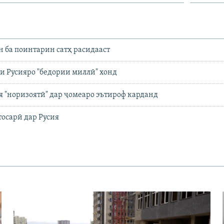
 ба поинтарин сатҳ расидааст
и Русияро "бедории миллӣ" хонд
 "норизоятӣ" дар ҷомеаро эътироф карданд
тосарӣ дар Русия