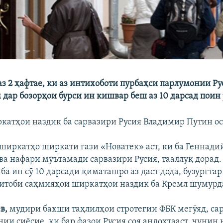
з 2 ҳафтае, ки аз интихоботи пурбаҳси парлумонии Ру
 дар бозорҳои бурси ин кишвар беш аз 10 дарсад поин 
ркатҳои наздик ба сарвазири Русия Владимир Путин ос
 ширкатҳо ширкати гази «Новатек» аст, ки ба Геннади
 ва нафари мӯътамади сарвазири Русия, тааллуқ дорад.
ба ин сӯ 10 дарсади қиматашро аз даст дода, бузургт
итоби саҳмияҳои ширкатҳои наздик ба Кремл шумурд
в,
мудири бахши таҳлилҳои стротегии ФБК мегӯяд, са
ии сиёсие, ки бар фазои Русия соя андохтааст, чунин