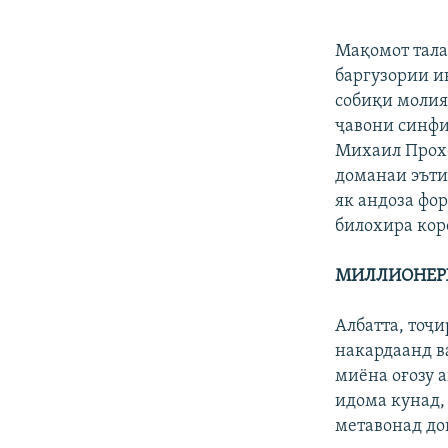
Мақомот тала
баргузории и
собиқи молия
ҷавони синфи
Михаил Прохо
доманаи эъти
як андоза фо
билохира кор
МИЛЛИОНЕРҲ
Албатта, тоҷ
накардаанд в
миёна оғозу 
идома кунад,
метавонад до