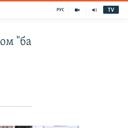
TV
РУС
ом "ба