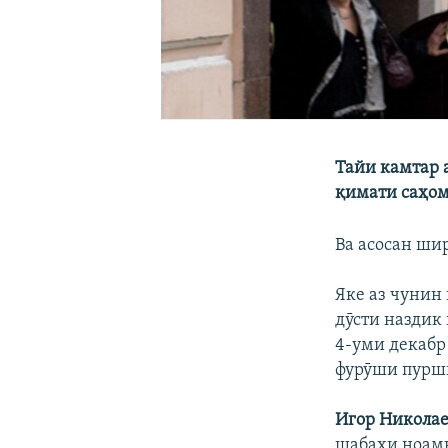
Тайи камтар а
қимати саҳом
Ва асосан ши
Яке аз чунин
дӯсти наздик
4-уми декабр 
фурӯши пурш
Игор Николае
шабаҳи ноамн