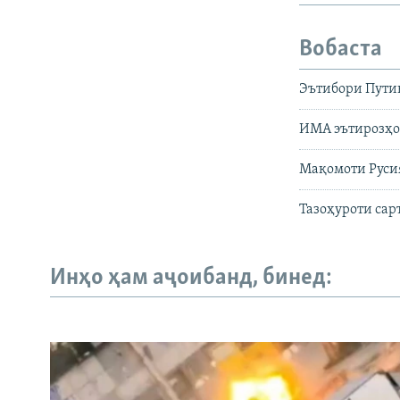
Вобаста
Эътибори Путин
ИМА эътирозҳо
Мақомоти Русия
Тазоҳуроти сар
Инҳо ҳам аҷоибанд, бинед: