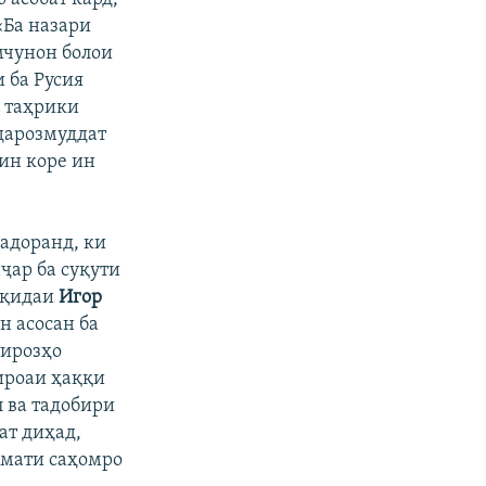
«Ба назари
мчунон болои
 ба Русия
я таҳрики
 дарозмуддат
нин коре ин
адоранд, ки
ҷар ба суқути
ақидаи
Игор
н асосан ба
тирозҳо
 ироаи ҳаққи
 ва тадобири
ат диҳад,
имати саҳомро