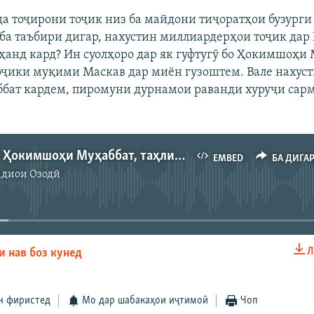
да тоҷирони тоҷик низ ба майдони тиҷоратҳои бузурги
 ба таъбири дигар, нахустин миллиардерҳои тоҷик дар
оҳанд кард? Ин суолҳоро дар як гуфтугӯ бо Ҳокимшоҳи 
оҷики муқими Маскав дар миён гузоштем. Вале нахусти
ббат кардем, пиромуни дурнамои раванди хуруҷи сарм
Гуфтугӯ бо Ҳокимшоҳи Муҳаббат, таҳлилгари тоҷик
EMBED
БА ДИГА
адиои Озодӣ
Феълан кор намекунад
Л
и нав боз кунед
EMBED
БА ДИГАРОН 
н фиристед
Мо дар шабакаҳои иҷтимоӣ
Чоп