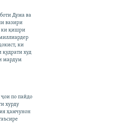
боти Дума ва
ии вазири
, ки қишри
 миллиардер
окист, ки
 қудрати худ
ти мардум
 ҷои по пайдо
ти хурду
сия ҳамчунон
таъсире