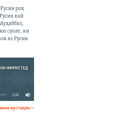
 Русия роҳ
 Русия кай
Муҳаббат,
н суоле, ки
оя аз Русия
РОН ФИРИСТЕД
3:26
инки мустақим
ФИРИСТЕД