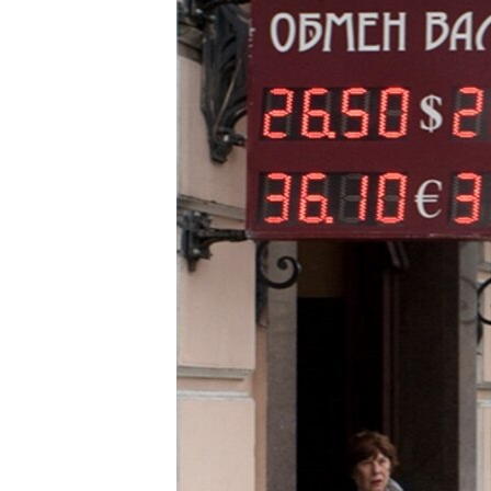
ГУЗОРИШҲОИ РАДИОӢ