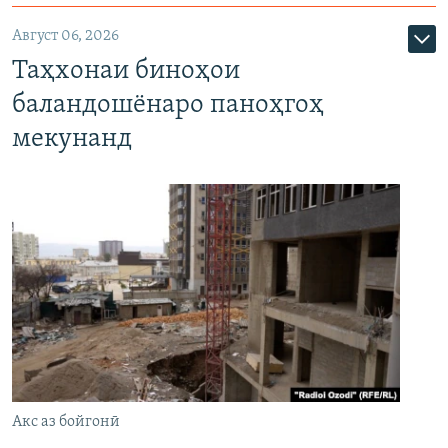
Август 06, 2026
Таҳхонаи биноҳои
баландошёнаро паноҳгоҳ
мекунанд
Акс аз бойгонӣ