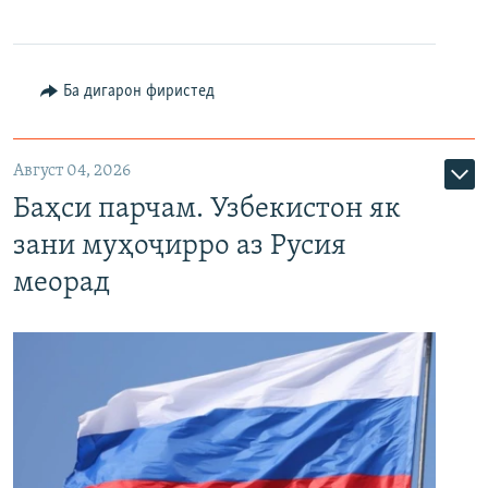
Ба дигарон фиристед
Август 04, 2026
Баҳси парчам. Узбекистон як
зани муҳоҷирро аз Русия
меорад