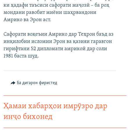
ки ҳадафи таъсиси сафорати маҷозӣ – ба роҳ
ГУЗОРИШҲОИ РАДИОӢ
Русский
мондани равобит миёни шаҳрвандони
Амрико ва Эрон аст.
ПАЙГИРӢ КУНЕД
Сафорати воқеъии Амрико дар Теҳрон баъд аз
инқилобии исломии Эрон ва қазияи гаравгон
гирифтани 52 дипломати амрикоӣ дар соли
1981 баста шуд.
Ҳамаи сомонаҳои RFE/RL
Ба дигарон фиристед
Ҳамаи хабарҳои имрӯзро дар
инҷо бихонед