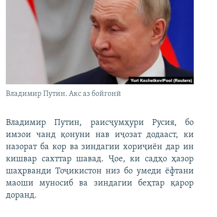
Владимир Путин. Акс аз бойгонӣ
Владимир Путин, раисҷумҳури Русия, бо
имзои чанд қонуни нав иҷозат додааст, ки
назорат ба кор ва зиндагии хориҷиён дар ин
кишвар сахттар шавад. Ҷое, ки садҳо ҳазор
шаҳрванди Тоҷикистон низ бо умеди ёфтани
маоши муносиб ва зиндагии беҳтар қарор
доранд.