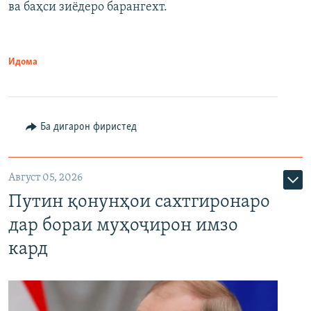
ва баҳси зиёдеро барангехт.
1080p
Идома
Ба дигарон фиристед
Август 05, 2026
Путин қонунҳои сахтгиронаро
дар бораи муҳоҷирон имзо
кард