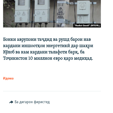
Бонки аврупоии таҷдид ва рушд барои нав
кардани иншоотҳои энергетикӣ дар шаҳри
Кӯлоб ва кам кардани талафоти барқ, ба
Тоҷикистон 10 миллион евро қарз медиҳад.
Идома
Ба дигарон фиристед