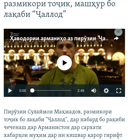
размикори тоҷик, машҳур бо
лақаби “Ҷаллод”
Ҳаводории арманиҳо аз пирӯзии "Ҷаллод"-и тоҷик
Феълан кор намекунад
Auto
0:00
2:49
240p
Пирӯзии Сулаймон Маҳмадов, размикори
360p
тоҷик бо лақаби "Ҷаллод", дар набард бо рақиби
480p
Auto
240p
360p
480p
чеченаш дар Арманистон дар сархати
720p
хабарҳои муҳим дар ин кишвар қарор гирифт
720p
1080p