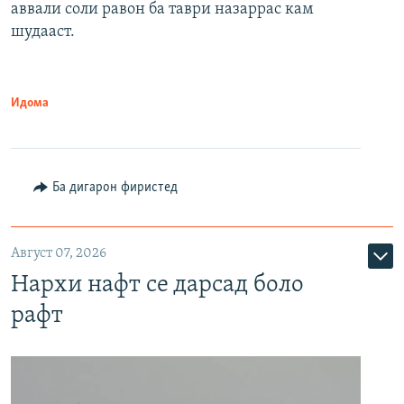
аввали соли равон ба таври назаррас кам
шудааст.
Идома
Ба дигарон фиристед
Август 07, 2026
Нархи нафт се дарсад боло
рафт