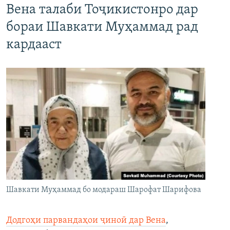
Вена талаби Тоҷикистонро дар
бораи Шавкати Муҳаммад рад
кардааст
Шавкати Муҳаммад бо модараш Шарофат Шарифова
Додгоҳи парвандаҳои ҷиноӣ дар Вена
,