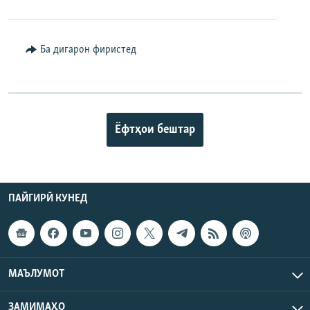
Ба дигарон фиристед
Ёфтҳои бештар
ПАЙГИРӢ КУНЕД
МАЪЛУМОТ
ЗАМИМАҲО