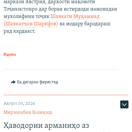
маркази Австрия, дархости мақомоти
Тоҷикистонро дар бораи истирдоди намояндаи
мухолифини тоҷик
Шавкати Муҳаммад
(Шавкатҷон Шарифов)
ва модару бародараш
рад кардааст.
Идома
Ба дигарон фиристед
Август 05, 2026
Мирзонабии Холиқзод
Ҳаводории арманиҳо аз