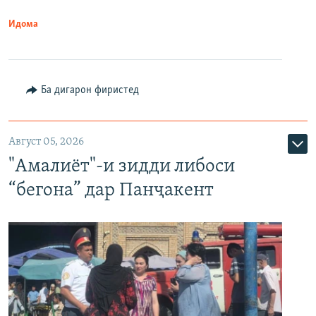
Идома
Ба дигарон фиристед
Август 05, 2026
"Амалиёт"-и зидди либоси
“бегона” дар Панҷакент