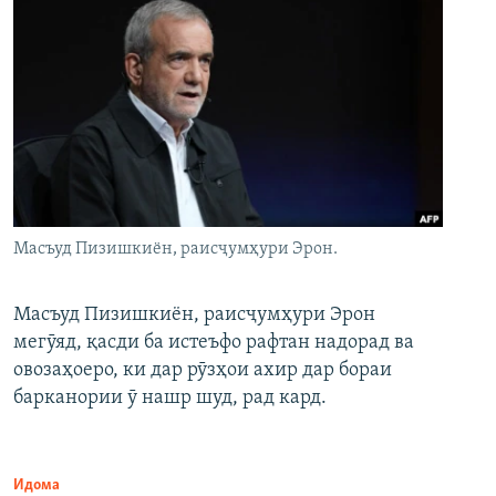
Масъуд Пизишкиён, раисҷумҳури Эрон.
Масъуд Пизишкиён, раисҷумҳури Эрон
мегӯяд, қасди ба истеъфо рафтан надорад ва
овозаҳоеро, ки дар рӯзҳои ахир дар бораи
барканории ӯ нашр шуд, рад кард.
Идома