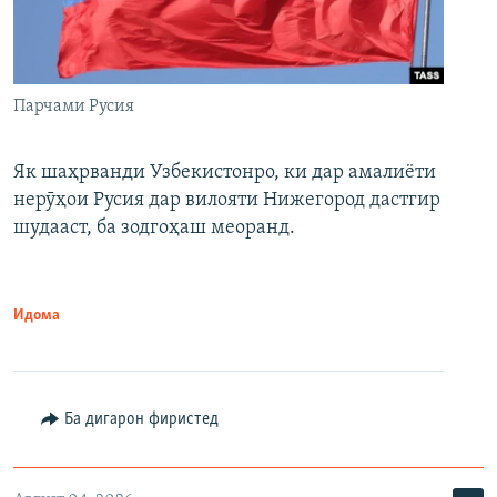
Парчами Русия
Як шаҳрванди Узбекистонро, ки дар амалиёти
нерӯҳои Русия дар вилояти Нижегород дастгир
шудааст, ба зодгоҳаш меоранд.
Идома
Ба дигарон фиристед