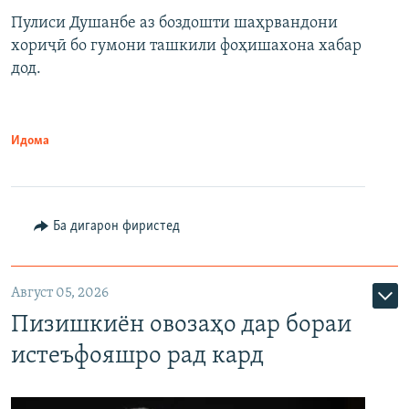
Пулиси Душанбе аз боздошти шаҳрвандони
хориҷӣ бо гумони ташкили фоҳишахона хабар
дод.
Идома
Ба дигарон фиристед
Август 05, 2026
Пизишкиён овозаҳо дар бораи
истеъфояшро рад кард