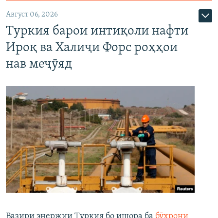
Август 06, 2026
Туркия барои интиқоли нафти
Ироқ ва Халиҷи Форс роҳҳои
нав меҷӯяд
Вазири энержии Туркия бо ишора ба
бӯҳрони