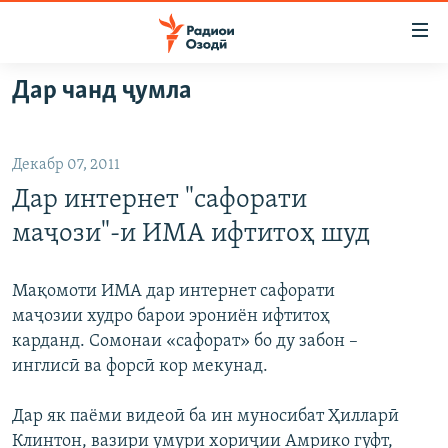
Пайвандҳои
дастрасӣ
Ҷаҳиш
Дар чанд ҷумла
ба
ГӮШАҲО
мояи
ГАПИ ОЗОД
СИЁСАТ
аслӣ
Декабр 07, 2011
РӮЗГОРИ МУҲОҶИР
Ҷаҳиш
ИҚТИСОД
Дар интернет "сафорати
ба
САЛОМ, ХОҲАР
ҶОМЕА
феҳристи
маҷози"-и ИМА ифтитоҳ шуд
ТАҲҚИҚОТ
ҚАЗИЯИ "КРОКУС"
аслӣ
Ҷаҳиш
ҶАНГ ДАР УКРАИНА
ОСИЁИ МАРКАЗӢ
Мақомоти ИМА дар интернет сафорати
ба
маҷозии худро барои эрониён ифтитоҳ
НАЗАРИ МАРДУМ
ФАРҲАНГ
ҷустор
карданд. Сомонаи «сафорат» бо ду забон –
ЧАНДРАСОНАӢ
МЕҲМОНИ ОЗОДӢ
БЛОГИСТОН
инглисӣ ва форсӣ кор мекунад.
РӮЙХАТҲО
ВАРЗИШ
ОЗОДӢ ОНЛАЙН
ВИДЕО
Дар як паёми видеоӣ ба ин муносибат Ҳилларӣ
КИТОБҲОИ ОЗОДӢ
НИГОРИСТОН
Клинтон, вазири умури хориҷии Амрико гуфт,