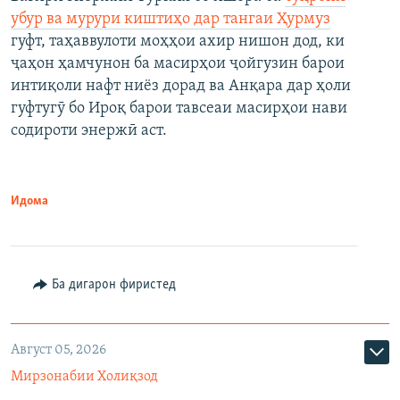
убур ва мурури киштиҳо дар тангаи Ҳурмуз
гуфт, таҳаввулоти моҳҳои ахир нишон дод, ки
ҷаҳон ҳамчунон ба масирҳои ҷойгузин барои
интиқоли нафт ниёз дорад ва Анқара дар ҳоли
гуфтугӯ бо Ироқ барои тавсеаи масирҳои нави
содироти энержӣ аст.
Идома
Ба дигарон фиристед
Август 05, 2026
Мирзонабии Холиқзод