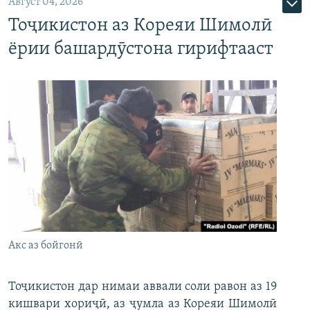
Август 04, 2026
Тоҷикистон аз Кореяи Шимолӣ
ёрии башардӯстона гирифтааст
Акс аз бойгонӣ
Тоҷикистон дар нимаи аввали соли равон аз 19
кишвари хориҷӣ, аз ҷумла аз Кореяи Шимолӣ