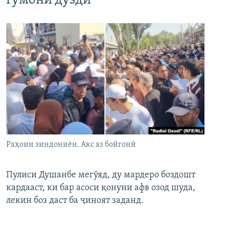
гумони дуздӣ
Раҳоии зиндониён. Акс аз бойгонӣ
Пулиси Душанбе мегӯяд, ду мардеро боздошт
кардааст, ки бар асоси қонуни афв озод шуда,
лекин боз даст ба ҷиноят заданд.