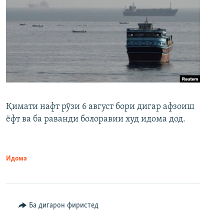
Қимати нафт рӯзи 6 август бори дигар афзоиш
ёфт ва ба раванди болоравии худ идома дод.
Идома
Ба дигарон фиристед