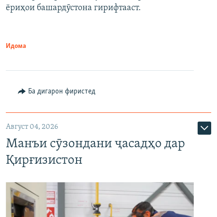
ёриҳои башардӯстона гирифтааст.
Идома
Ба дигарон фиристед
Август 04, 2026
Манъи сӯзондани ҷасадҳо дар
Қирғизистон