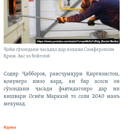
Ҷойи сӯзондани ҷасадҳо дар ноҳияи Симферополи
Қрим. Акс аз бойгонӣ
Содир Ҷабборов, раисҷумҳури Қирғизистон,
қонунеро имзо кард, ки бар асоси он
сӯзондани ҷасади фавтидагонро дар ин
кишвари Осиёи Марказӣ то соли 2040 манъ
мекунад.
Идома