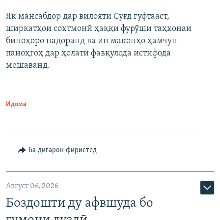
Як мансабдор дар вилояти Суғд гуфтааст,
ширкатҳои сохтмонӣ ҳаққи фурӯши таҳхонаи
биноҳоро надоранд ва ин маконҳо ҳамчун
паноҳгоҳ дар ҳолати фавқулода истифода
мешаванд.
Идома
Ба дигарон фиристед
Август 06, 2026
Боздошти ду афвшуда бо