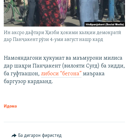
Ин аксро дафтари Ҳизби ҳокими халқии демократӣ
дар Панҷакент рӯзи 4-уми август нашр кард
Намояндагони ҳукумат ва маъмурони милиса
дар шаҳри Панҷакент (вилояти Суғд) ба зидди,
ба гуфтаашон,
либоси “бегона”
маърака
баргузор кардаанд.
Идома
Ба дигарон фиристед