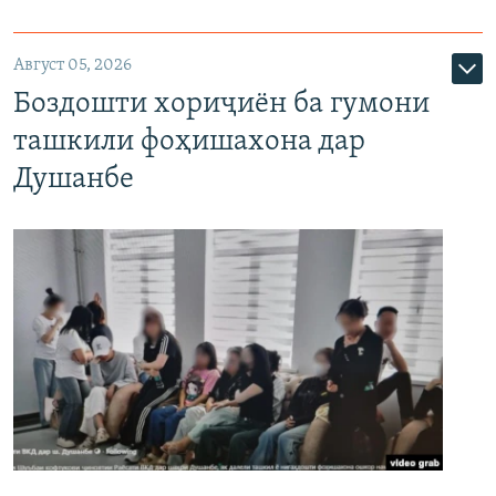
Август 05, 2026
Боздошти хориҷиён ба гумони
ташкили фоҳишахона дар
Душанбе