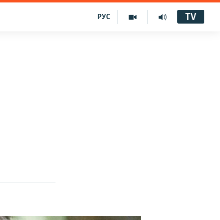
TV
РУС