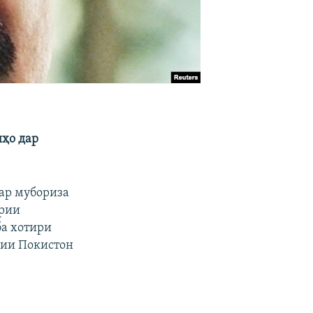
иҳо дар
ар мубориза
врии
ба хотири
сии Покистон