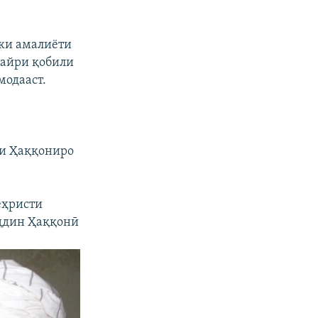
ки амалиёти
ғайри қобили
модааст.
аи Ҳаққониро
еҳристи
ддин Ҳаққонӣ