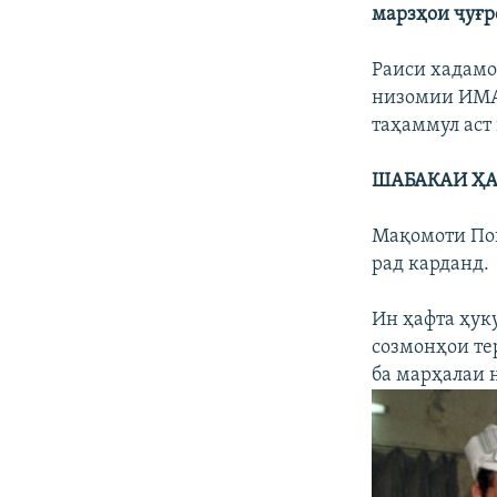
марзҳои ҷуғр
Раиси хадамо
низомии ИМА 
таҳаммул аст
ШАБАКАИ ҲА
Мақомоти Пок
рад карданд.
Ин ҳафта ҳук
созмонҳои те
ба марҳалаи 