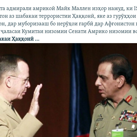
та адмирали амрикоӣ Майк Маллен изҳор намуд, ки IS
он аз шабакаи террористии Ҳаққонӣ, яке аз гурӯҳҳои
он, дар муборизааш бо нерӯҳои ғарбӣ дар Афғонистон
 ҷаласаи Кумитаи низомии Сенати Амрико низомии 
каи Ҳаққонӣ ...