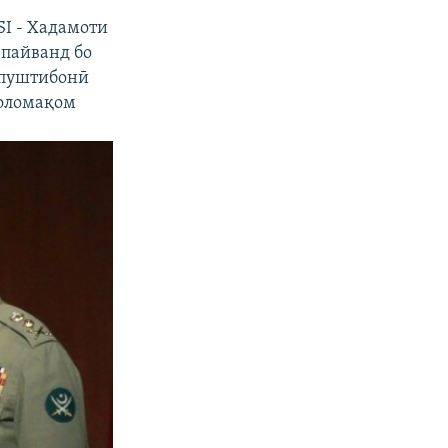
I - Хадамоти
 пайванд бо
 пуштибонӣ
воломақом