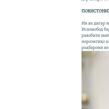
ПОКИСТОНИ
Ин ва дигар 
Исломобод ба
равобити миё
норозигиҳо а
раҳбарони не