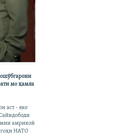
, ошӯбгарони
ати мо ҳамла
н аст - яке
 Сайидободи
зомии амрикоӣ
оргоҳи НАТО