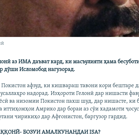
нӣ
лонӣ аз ИМА даъват кард, ки масъулияти ҳама бесубот
р дӯши Исломобод нагузорад.
 Покистон афзуд, ки кишвараш тавони кори бештаре д
мусаллаҳро надорад. Изҳороти Гелонӣ дар нишасти фа
ёсӣ ва низомии Покистон пахш шуд, дар нишасте, ки 
ба иттиҳомҳои Амрико дар бораи аз сӯи хадамоти ҷосу
тани чирикиҳо дар Афғонистон, баргузор гардид.
ҚҚОНӢ- БОЗУИ АМАЛКУНАНДАИ ISA?