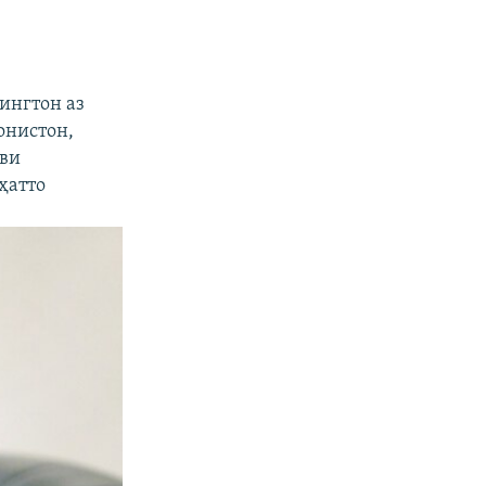
ингтон аз
онистон,
ави
ҳатто