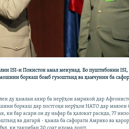
слии ISI-и Покистон амал мекунад. Бо пуштибонии ISI
мошини боркаш бомб гузоштанд ва ҳамчунин ба сафор
ен ду ҳамлаи ахир ба нерӯҳои амрикоӣ дар Афғонисто
ини боркаш дар постгоҳи нерӯҳои НАТО дар мавзеи
к, ки бар асари он ду нафар ба ҳалокат расида, 77 ни
оштанд ва дигарӣ - ҳамла ба сафорати Амрико ва қар
ул, ки тақрибан 20 соат идома дошт.