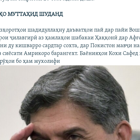
ҲО МУТТАҲИД ШУДАНД
изҳоротҳои шадидуллаҳну даъватҳои пай дар пайи Вош
рои ҷилавгирӣ аз ҳамлаҳои шабакаи Ҳаққонӣ дар Афғ
ни ду кишварро сардтар сохта, дар Покистон мавҷи н
з сиёсати Амрикоро барангехт. Баёнияҳои Кохи Сафед 
рӯҳои бо ҳам мухолифи