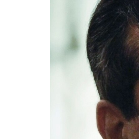
ГУЗОРИШҲОИ РАДИОӢ