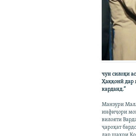
чун силоҳи а
Ҳаққонӣ дар 
карданд.”
Манзури Малл
инфиҷори мош
вилояти Варда
ҷароҳат бард
дар шаҳри Коб