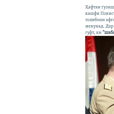
Ҳафтаи гузаш
кашфи Покист
толибони афғ
мекунад. Дар
гуфт, ки
“шаба