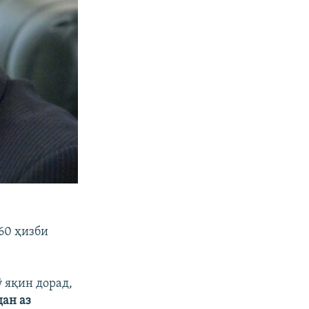
60 ҳизби
 яқин дорад,
дан аз