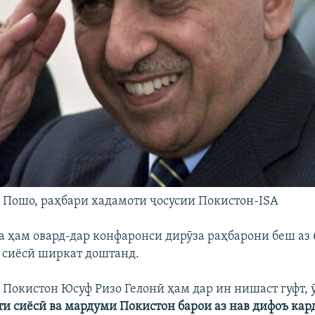
Пошо, раҳбари хадамоти ҷосусии Покистон-ISA
а ҳам овард-дар конфаронси дирӯза раҳбарони беш аз 
и сиёсӣ ширкат доштанд.
 Покистон Юсуф Ризо Гелонӣ ҳам дар ин нишаст гуфт, ӯ
ти сиёсӣ ва мардуми Покистон барои аз нав дифоъ кар