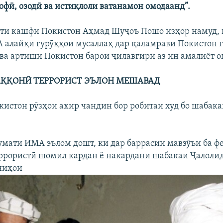
офӣ, озодӣ ва истиқлоли ватанамон омодаанд”.
ти кашфи Покистон Аҳмад Шуҷоъ Пошо изҳор намуд, 
алайҳи гурӯҳҳои мусаллаҳ дар қаламрави Покистон 
 ва артиши Покистон барои ҷилавгирӣ аз ин амалиёт о
ҚҚОНӢ ТЕРРОРИСТ ЭЪЛОН МЕШАВАД
истон рӯзҳои ахир чандин бор робитаи худ бо шабак
умати ИМА эълом дошт, ки дар баррасии мавзӯъи ба ф
ррористӣ шомил кардан ё накардани шабакаи Ҷалоли
ниҳоӣ