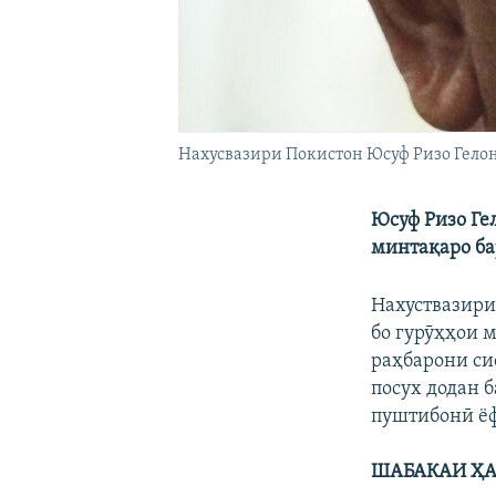
Нахусвазири Покистон Юсуф Ризо Гело
Юсуф Ризо Ге
минтақаро ба
Нахуствазири
бо гурӯҳҳои 
раҳбарони си
посух додан 
пуштибонӣ ёф
ШАБАКАИ ҲА