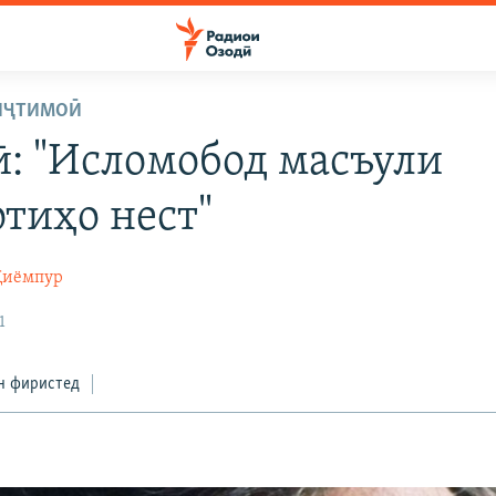
ИҶТИМОӢ
ӣ: "Исломобод масъули
отиҳо нест"
Қиёмпур
1
н фиристед