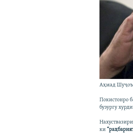
Аҳмад Шуҷоъ 
Покистонро б
бузургу хурд
Нахуствазири
ки
“раҳбария