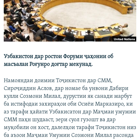
ГУЗОРИШҲОИ РАДИОӢ
Русский
ПАЙГИРӢ КУНЕД
Узбакистон дар ростои Форуми ҷаҳонии об
масъалаи Роғунро доғтар мекунад.
Ҳамаи сомонаҳои RFE/RL
Намояндаи доимии Тоҷикистон дар СММ,
Сироҷиддин Аслов, дар номае ба унвони Дабири
кулли Созмони Милал, дурустии як санади марбут
ба истифодаи захираҳои оби Осиёи Марказиро, ки
аз тарафи ҳайати Узбакисатон дар Маҷмаи умумии
СММ паҳн шудааст, зери суол гузошт ва дар
муқобили он хост, далелҳои тарафи Тоҷикистон низ
ба аъзои Маҷмаи Умумии Созмони Милал расонда