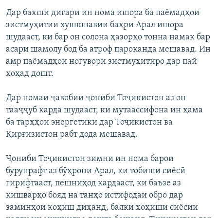
Дар бахши дигари ин нома ишора ба паёмадҳои
зистмуҳитии хушкшавии баҳри Арал ишора
шудааст, ки бар он солона ҳазорҳо тонна намак бар
асари шамолу бод ба атроф пароканда мешавад. Ин
амр паёмадҳои ногувори зистмуҳитиро дар пай
хоҳад дошт.
Дар номаи ҷавобии ҷониби Тоҷикистон аз он
тааҷҷуб карда шудааст, ки мутаассифона ин ҳама
ба тарҳҳои энергетикӣ дар Тоҷикистон ва
Қирғизистон рабт дода мешавад.
Ҷониби Тоҷикистон зимни ин нома барои
бурунрафт аз бӯҳрони Арал, ки тобиши сиёсӣ
гирифтааст, пешниҳод кардааст, ки баъзе аз
кишварҳо бояд на танҳо истифодаи обро дар
заминҳои коҳиш диҳанд, балки хоҳиши сиёсии