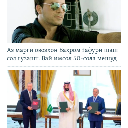
Аз марги овозхон Баҳром Ғафурӣ шаш
сол гузашт. Вай имсол 50-сола мешуд