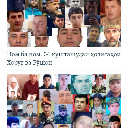
Ном ба ном. 34 кушташудаи ҳодисаҳои
Хоруғ ва Рӯшон