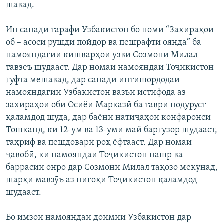
шавад.
Ин санади тарафи Узбакистон бо номи “Захираҳои
об – асоси рушди пойдор ва пешрафти оянда” ба
намояндагии кишварҳои узви Созмони Милал
тавзеъ шудааст. Дар номаи намояндаи Тоҷикистон
гуфта мешавад, дар санади интишордодаи
намояндагии Узбакистон вазъи истифода аз
захираҳои оби Осиёи Марказӣ ба таври нодуруст
қаламдод шуда, дар баёни натиҷаҳои конфаронси
Тошканд, ки 12-ум ва 13-уми май баргузор шудааст,
таҳриф ва пешдоварӣ роҳ ёфтааст. Дар номаи
ҷавобӣ, ки намояндаи Тоҷикистон нашр ва
баррасии онро дар Созмони Милал тақозо мекунад,
шарҳи мавзӯъ аз нигоҳи Тоҷикистон қаламдод
шудааст.
Бо имзои намояндаи доимии Узбакистон дар