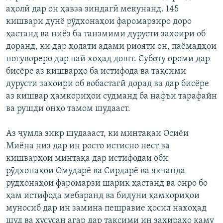
аҳолӣ дар он ҳавза зиндагӣ мекунанд. 145
кишвари дунё рӯдхонаҳои фаромарзиро доро
ҳастанд ва ниёз ба танзмими дурусти захоири об
доранд, ки дар ҳолати адами риояти он, паёмадҳои
ногувореро дар пай хоҳад дошт. Суботу ороми дар
бисёре аз кишварҳо ба истифода ва тақсими
дурусти захоири об вобастагӣ дорад ва дар бисёре
аз кишвар ҳамкориҳои судманд ба нафъи тарафайн
ва рушди онҳо тамом шудааст.
Аз ҷумла зикр шудаааст, ки минтақаи Осиёи
Миёна низ дар ин росто истисно нест ва
кишварҳои минтақа дар истифодаи оби
рӯдхонаҳои Омударё ва Сирдарё ва якчанда
рӯдхонаҳои фаромарзӣ шарик ҳастанд ва онро бо
ҳам истифода мебаранд ва бидуни ҳамкориҳои
муносиб дар ин замина пешравие ҳосил нахоҳад
шуд ва хусусан агар дар тақсими ин захираҳо каму