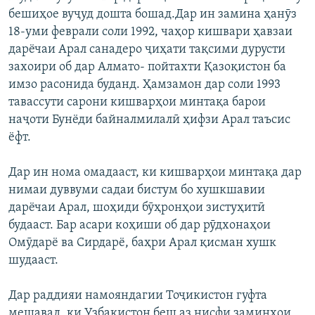
бешиҳое вуҷуд дошта бошад.Дар ин замина ҳанӯз
18-уми феврали соли 1992, чаҳор кишвари ҳавзаи
дарёчаи Арал санадеро ҷиҳати тақсими дурусти
захоири об дар Алмато- пойтахти Қазоқистон ба
имзо расонида буданд. Ҳамзамон дар соли 1993
тавассути сарони кишварҳои минтақа барои
наҷоти Бунёди байналмилалӣ ҳифзи Арал таъсис
ёфт.
Дар ин нома омадааст, ки кишварҳои минтақа дар
нимаи дуввуми садаи бистум бо хушкшавии
дарёчаи Арал, шоҳиди бӯҳронҳои зистуҳитӣ
будааст. Бар асари коҳиши об дар рӯдхонаҳои
Омӯдарё ва Сирдарё, баҳри Арал қисман хушк
шудааст.
Дар раддияи намояндагии Тоҷикистон гуфта
мешавад, ки Узбакистон беш аз нисфи заминҳои