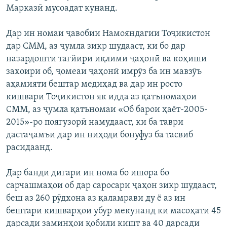
Марказӣ мусоадат кунанд.
Дар ин номаи ҷавобии Намояндагии Тоҷикистон
дар СММ, аз ҷумла зикр шудааст, ки бо дар
назардошти тағйири иқлими ҷаҳонӣ ва коҳиши
захоири об, ҷомеаи ҷаҳонӣ имрӯз ба ин мавзӯъ
аҳамияти бештар медиҳад ва дар ин росто
кишвари Тоҷикистон як идда аз қатъномаҳои
СММ, аз ҷумла қатъномаи «Об барои ҳаёт-2005-
2015»-ро поягузорӣ намудааст, ки ба таври
дастаҷамъи дар ин ниҳоди бонуфуз ба тасвиб
расидаанд.
Дар банди дигари ин нома бо ишора бо
сарчашмаҳои об дар саросари ҷаҳон зикр шудааст,
беш аз 260 рӯдхона аз қаламрави ду ё аз ин
бештари кишварҳои убур мекунанд ки масоҳати 45
дарсади заминҳои қобили кишт ва 40 дарсади