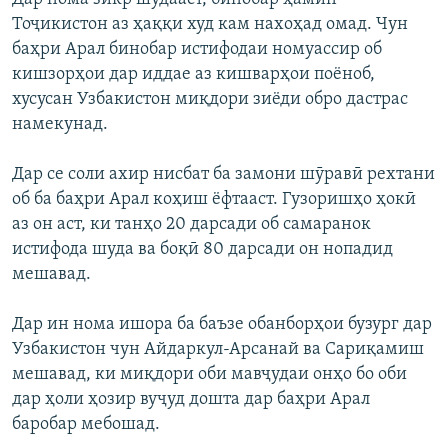
Тоҷикистон аз ҳаққи худ кам нахоҳад омад. Чун
баҳри Арал бинобар истифодаи номуассир об
кишзорҳои дар иддае аз кишварҳои поёноб,
хусусан Узбакистон миқдори зиёди обро дастрас
намекунад.
Дар се соли ахир нисбат ба замони шӯравӣ рехтани
об ба баҳри Арал коҳиш ёфтааст. Гузоришҳо ҳокӣ
аз он аст, ки танҳо 20 дарсади об самаранок
истифода шуда ва боқӣ 80 дарсади он нопадид
мешавад.
Дар ин нома ишора ба баъзе обанборҳои бузург дар
Узбакистон чун Айдаркул-Арсанай ва Сариқамиш
мешавад, ки миқдори оби мавҷудаи онҳо бо оби
дар ҳоли ҳозир вуҷуд дошта дар баҳри Арал
баробар мебошад.