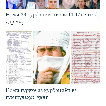
Номи 83 қурбонии низои 14-17 сентябр
дар марз
Номи гуруҳе аз қурбониён ва
гумшудаҳои ҷанг