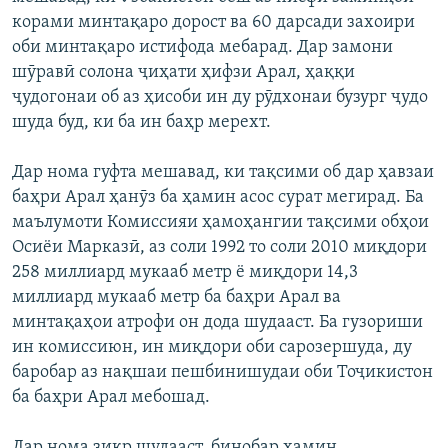
корами минтақаро дорост ва 60 дарсади захоири
оби минтақаро истифода мебарад. Дар замони
шӯравӣ солона ҷиҳати ҳифзи Арал, ҳаққи
ҷудогонаи об аз ҳисоби ин ду рӯдхонаи бузург ҷудо
шуда буд, ки ба ин баҳр мерехт.
Дар нома гуфта мешавад, ки тақсими об дар ҳавзаи
баҳри Арал ҳанӯз ба ҳамин асос сурат мегирад. Ба
маълумоти Комиссияи ҳамоҳангии тақсими обҳои
Осиёи Марказӣ, аз соли 1992 то соли 2010 миқдори
258 миллиард мукааб метр ё миқдори 14,3
миллиард мукааб метр ба баҳри Арал ва
минтақаҳои атрофи он дода шудааст. Ба гузориши
ин комиссиюн, ин миқдори оби сарозершуда, ду
баробар аз нақшаи пешбинишудаи оби Тоҷикистон
ба баҳри Арал мебошад.
Дар нома зикр шудааст, бинобар ҳамин