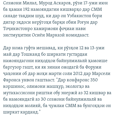
Созмони Милал, Мурод Аскаров, рӯзи 17-уми июн
ба ҳамаи 192 намояндагии кишварҳо дар СММ
санаде тақдим шуд, ки дар он Узбакистон бори
дигар эҳдоси нерӯгоҳи барқи обии Роғун дар
Тоҷикистонро хамирмояи фоҷиаи нави
зистмуҳитии Осиёи Марказӣ номидааст.
Дар нома гуфта мешавад, ки рӯзҳои 12 ва 13-уми
май дар Тошканд бо ширкати густардаи
намояндагони ниҳодҳои байнулмилалӣ ҳамоише
баргузор гашт, ки як зинаи омодагӣ ба Форуми
ҷаҳонии об дар моҳи марти соли 2012 дар Марсели
Фаронса унвон гаштааст. "Дар конфаронс 350
коршинос, олимони машҳур, экологҳо ва
мутахассисони риштаи обу энержӣ аз 32 кишвар ва
ба намояндагӣ аз 30 созмони байнулмилалӣ ва
ниҳодҳои молияӣ, ба ҷумлаи СММ ва бунгоҳҳои он
ширкат карданд."