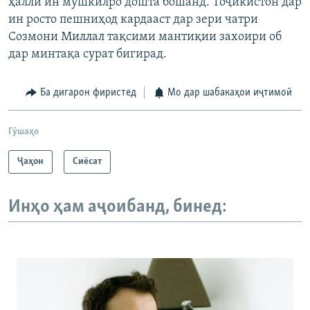
ҳалли ин мушкилро дошта бошанд. Тоҷикистон дар
ин росто пешниҳод кардааст дар зери чатри
Созмони Миллал тақсими мантиқии захоири об
дар минтақа сурат бигирад.
Ба дигарон фиристед
Мо дар шабакаҳои иҷтимоӣ
Гӯшаҳо
Ҷаҳон
Сиёсат
Инҳо ҳам аҷоибанд, бинед: