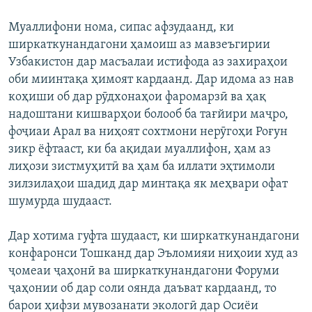
Муаллифони нома, сипас афзудаанд, ки
ширкаткунандагони ҳамоиш аз мавзеъгирии
Узбакистон дар масъалаи истифода аз захираҳои
оби миинтақа ҳимоят кардаанд. Дар идома аз нав
коҳиши об дар рӯдхонаҳои фаромарзӣ ва ҳақ
надоштани кишварҳои болооб ба тағйири маҷро,
фоҷиаи Арал ва ниҳоят сохтмони нерӯгоҳи Роғун
зикр ёфтааст, ки ба ақидаи муаллифон, ҳам аз
лиҳози зистмуҳитӣ ва ҳам ба иллати эҳтимоли
зилзилаҳои шадид дар минтақа як меҳвари офат
шумурда шудааст.
Дар хотима гуфта шудааст, ки ширкаткунандагони
конфаронси Тошканд дар Эъломияи ниҳоии худ аз
ҷомеаи ҷаҳонӣ ва ширкаткунандагони Форуми
ҷаҳонии об дар соли оянда даъват кардаанд, то
барои ҳифзи мувозанати экологӣ дар Осиёи