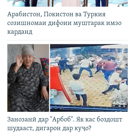
Арабистон, Покистон ва Туркия
созишномаи дифоии муштарак имзо
карданд
Занозанӣ дар "Арбоб". Як кас боздошт
шудааст, дигарон дар куҷо?