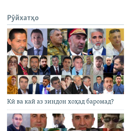
Рӯйхатҳо
Кӣ ва кай аз зиндон хоҳад баромад?